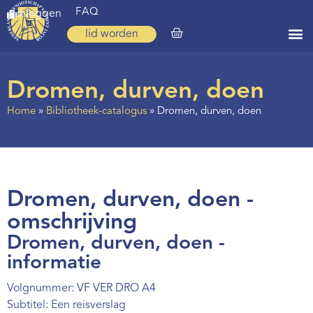
FAQ
inloggen
lid worden
Home
Dromen, durven, doen
Zoeken
Home
»
Bibliotheek-catalogus
»
Dromen, durven, doen
Over ons
Op weg
Spirituele reis
Dromen, durven, doen -
Ervaringen
omschrijving
Dromen, durven, doen -
Regio’s
informatie
Nieuws
Volgnummer: VF VER DRO A4
Agenda
Subtitel: Een reisverslag