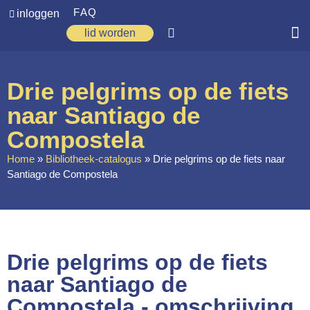
FAQ
inloggen
lid worden
Home
Drie pelgrims op de fiets
Zoeken
naar Santiago de
Over ons
Compostela
Op weg
Home
»
Bibliotheek-catalogus
»
Drie pelgrims op de fiets naar
Santiago de Compostela
Spirituele reis
Ervaringen
Regio’s
Drie pelgrims op de fiets
Nieuws
naar Santiago de
Agenda
Compostela - omschrijving