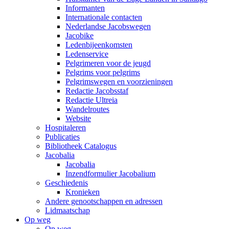
Informanten
Internationale contacten
Nederlandse Jacobswegen
Jacobike
Ledenbijeenkomsten
Ledenservice
Pelgrimeren voor de jeugd
Pelgrims voor pelgrims
Pelgrimswegen en voorzieningen
Redactie Jacobsstaf
Redactie Ultreia
Wandelroutes
Website
Hospitaleren
Publicaties
Bibliotheek Catalogus
Jacobalia
Jacobalia
Inzendformulier Jacobalium
Geschiedenis
Kronieken
Andere genootschappen en adressen
Lidmaatschap
Op weg
Op weg