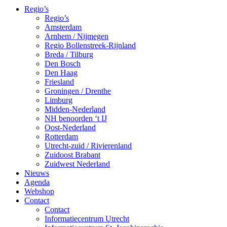
Regio’s
Regio’s
Amsterdam
Arnhem / Nijmegen
Regio Bollenstreek-Rijnland
Breda / Tilburg
Den Bosch
Den Haag
Friesland
Groningen / Drenthe
Limburg
Midden-Nederland
NH benoorden ‘t IJ
Oost-Nederland
Rotterdam
Utrecht-zuid / Rivierenland
Zuidoost Brabant
Zuidwest Nederland
Nieuws
Agenda
Webshop
Contact
Contact
Informatiecentrum Utrecht