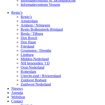
Informatiecentrum St. Jacobiparochie
Informatiecentrum Vessem
Regio’s
Regio’s
Amsterdam
Arnhem / Nijmegen
Regio Bollenstreek-Rijnland
Breda / Tilburg
Den Bosch
Den Haag
Friesland
Groningen / Drenthe
Limburg
Midden-Nederland
NH benoorden ‘t IJ
Oost-Nederland
Rotterdam
Utrecht-zuid / Rivierenland
Zuidoost Brabant
Zuidwest Nederland
Nieuws
Agenda
Webshop
Contact