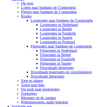
Op weg
Lopen naar Santiago de Compostela
Fietsen naar Santiago de Compostela
Routes
Looproutes naar Santiago de Compostela
Looproutes in Nederland
Looproutes in België
Looproutes in Frankrijk
Looproutes in Spanje
Looproutes in Portugal
Fietsroutes naar Santiago de Compostela
Fietsroutes in Nederland
Fietsroutes in België
Fietsroutes in Frankrijk
Fietsroutes in Spanje
Downloads fietsroutes
Downloads looproutes en voorzieningen
Downloads fietsroutes
Eten en slapen
Terug naar huis
Op zoek naar reisgenoten
Zoekertjes
Bloemen op de camino
Pelgrimswegen: nader bekeken
Spirituele reis