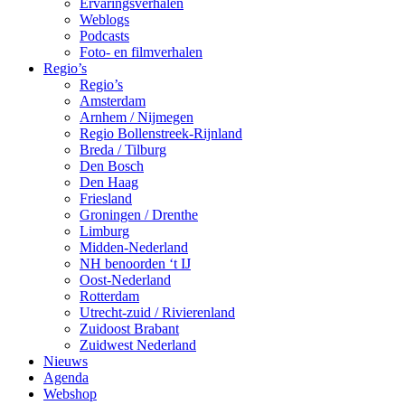
Ervaringsverhalen
Weblogs
Podcasts
Foto- en filmverhalen
Regio’s
Regio’s
Amsterdam
Arnhem / Nijmegen
Regio Bollenstreek-Rijnland
Breda / Tilburg
Den Bosch
Den Haag
Friesland
Groningen / Drenthe
Limburg
Midden-Nederland
NH benoorden ‘t IJ
Oost-Nederland
Rotterdam
Utrecht-zuid / Rivierenland
Zuidoost Brabant
Zuidwest Nederland
Nieuws
Agenda
Webshop