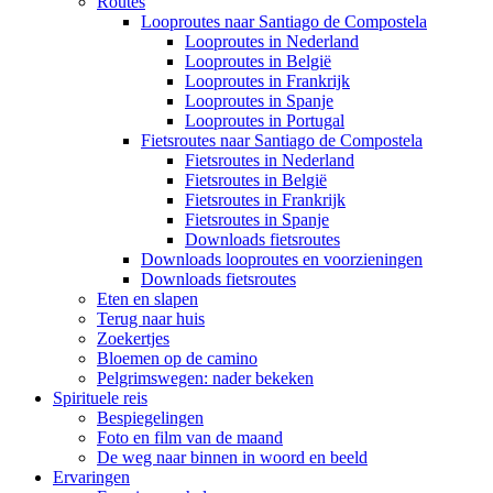
Routes
Looproutes naar Santiago de Compostela
Looproutes in Nederland
Looproutes in België
Looproutes in Frankrijk
Looproutes in Spanje
Looproutes in Portugal
Fietsroutes naar Santiago de Compostela
Fietsroutes in Nederland
Fietsroutes in België
Fietsroutes in Frankrijk
Fietsroutes in Spanje
Downloads fietsroutes
Downloads looproutes en voorzieningen
Downloads fietsroutes
Eten en slapen
Terug naar huis
Zoekertjes
Bloemen op de camino
Pelgrimswegen: nader bekeken
Spirituele reis
Bespiegelingen
Foto en film van de maand
De weg naar binnen in woord en beeld
Ervaringen