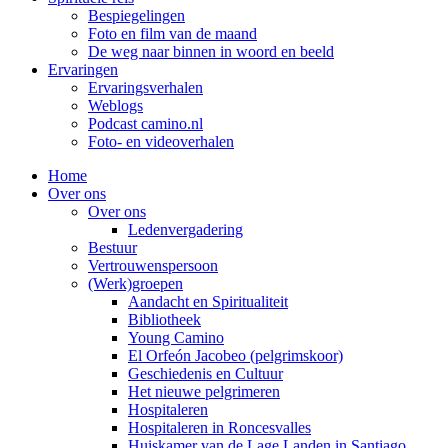
Bespiegelingen
Foto en film van de maand
De weg naar binnen in woord en beeld
Ervaringen
Ervaringsverhalen
Weblogs
Podcast camino.nl
Foto- en videoverhalen
Home
Over ons
Over ons
Ledenvergadering
Bestuur
Vertrouwenspersoon
(Werk)groepen
Aandacht en Spiritualiteit
Bibliotheek
Young Camino
El Orfeón Jacobeo (pelgrimskoor)
Geschiedenis en Cultuur
Het nieuwe pelgrimeren
Hospitaleren
Hospitaleren in Roncesvalles
Huiskamer van de Lage Landen in Santiago