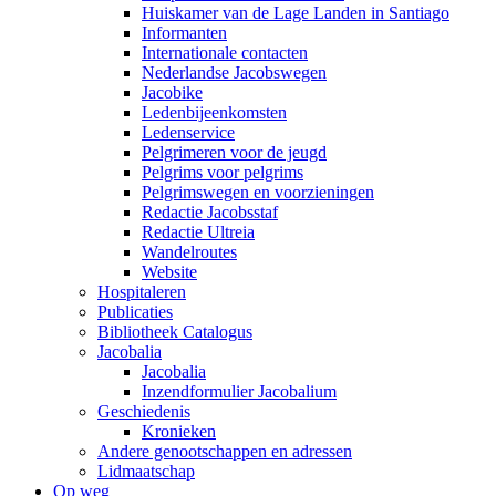
Huiskamer van de Lage Landen in Santiago
Informanten
Internationale contacten
Nederlandse Jacobswegen
Jacobike
Ledenbijeenkomsten
Ledenservice
Pelgrimeren voor de jeugd
Pelgrims voor pelgrims
Pelgrimswegen en voorzieningen
Redactie Jacobsstaf
Redactie Ultreia
Wandelroutes
Website
Hospitaleren
Publicaties
Bibliotheek Catalogus
Jacobalia
Jacobalia
Inzendformulier Jacobalium
Geschiedenis
Kronieken
Andere genootschappen en adressen
Lidmaatschap
Op weg