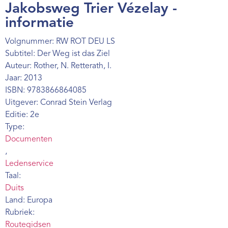
Jakobsweg Trier Vézelay -
Webshop
informatie
Contact
Volgnummer: RW ROT DEU LS
Subtitel: Der Weg ist das Ziel
Auteur: Rother, N. Retterath, I.
Jaar: 2013
ISBN: 9783866864085
Uitgever: Conrad Stein Verlag
Editie: 2e
Type:
Documenten
,
Ledenservice
Taal:
Duits
Land: Europa
Rubriek:
Routegidsen