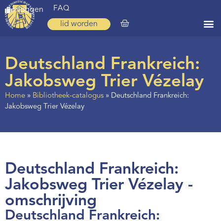
FAQ
inloggen
lid worden
Home
Deutschland Frankreich:
Zoeken
Jakobsweg Trier Vézelay
Over ons
Home
»
Bibliotheek-catalogus
»
Deutschland Frankreich:
Jakobsweg Trier Vézelay
Op weg
Spirituele reis
Ervaringen
Deutschland Frankreich:
Regio’s
Jakobsweg Trier Vézelay -
Nieuws
omschrijving
Agenda
Deutschland Frankreich: