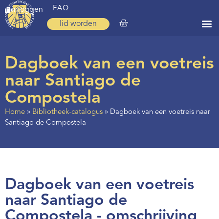
FAQ
inloggen
lid worden
Home
Dagboek van een voetreis
Zoeken
naar Santiago de
Over ons
Compostela
Op weg
Home
»
Bibliotheek-catalogus
»
Dagboek van een voetreis naar
Santiago de Compostela
Spirituele reis
Ervaringen
Regio’s
Dagboek van een voetreis
Nieuws
naar Santiago de
Agenda
Compostela - omschrijving