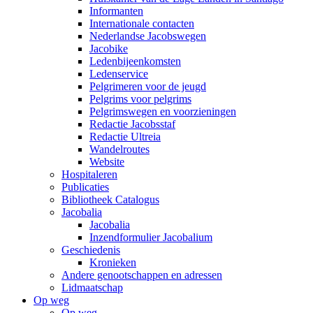
Informanten
Internationale contacten
Nederlandse Jacobswegen
Jacobike
Ledenbijeenkomsten
Ledenservice
Pelgrimeren voor de jeugd
Pelgrims voor pelgrims
Pelgrimswegen en voorzieningen
Redactie Jacobsstaf
Redactie Ultreia
Wandelroutes
Website
Hospitaleren
Publicaties
Bibliotheek Catalogus
Jacobalia
Jacobalia
Inzendformulier Jacobalium
Geschiedenis
Kronieken
Andere genootschappen en adressen
Lidmaatschap
Op weg
Op weg