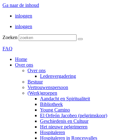
Ga naar de inhoud
inloggen
inloggen
Zoeken
FAQ
Home
Over ons
Over ons
Ledenvergadering
Bestuur
Vertrouwenspersoon
(Werk)groepen
Aandacht en Spiritualiteit
Bibliotheek
Young Camino
El Orfeón Jacobeo (pelgrimskoor)
Geschiedenis en Cultuur
Het nieuwe pelgrimeren
Hospitaleren
Hospitaleren in Roncesvalles