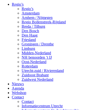
Regio’s
Regio’s
Amsterdam
Arnhem / Nijmegen
Regio Bollenstreek-Rijnland
Breda / Tilburg
Den Bosch
Den Haag
Friesland
Groningen / Drenthe
Limburg
Midden-Nederland
NH benoorden ‘t IJ
Oost-Nederland
Rotterdam
Utrecht-zuid / Rivierenland
Zuidoost Brabant
Zuidwest Nederland
Nieuws
Agenda
Webshop
Contact
Contact
Informatiecentrum Utrecht