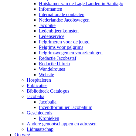
Huiskamer van de Lage Landen in Santiago
Informanten
Internationale contacten
Nederlandse Jacobswegen
Jacobike
Ledenbijeenkomsten
Ledenservice
Pelgrimeren voor de jeugd
Pelgrims voor pelgrims
Pelgrimswegen en voorzieningen
Redactie Jacobsstaf
Redactie Ultreia
Wandelroutes
Website
Hospitaleren
Publicaties
Bibliotheek Catalogus
Jacobalia
Jacobalia
Inzendformulier Jacobalium
Geschiedenis
Kronieken
Andere genootschappen en adressen
Lidmaatschap
Op weg