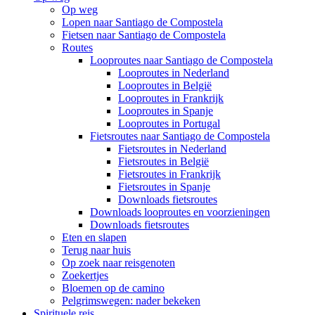
Op weg
Lopen naar Santiago de Compostela
Fietsen naar Santiago de Compostela
Routes
Looproutes naar Santiago de Compostela
Looproutes in Nederland
Looproutes in België
Looproutes in Frankrijk
Looproutes in Spanje
Looproutes in Portugal
Fietsroutes naar Santiago de Compostela
Fietsroutes in Nederland
Fietsroutes in België
Fietsroutes in Frankrijk
Fietsroutes in Spanje
Downloads fietsroutes
Downloads looproutes en voorzieningen
Downloads fietsroutes
Eten en slapen
Terug naar huis
Op zoek naar reisgenoten
Zoekertjes
Bloemen op de camino
Pelgrimswegen: nader bekeken
Spirituele reis