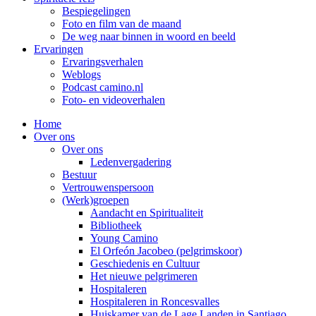
Bespiegelingen
Foto en film van de maand
De weg naar binnen in woord en beeld
Ervaringen
Ervaringsverhalen
Weblogs
Podcast camino.nl
Foto- en videoverhalen
Home
Over ons
Over ons
Ledenvergadering
Bestuur
Vertrouwenspersoon
(Werk)groepen
Aandacht en Spiritualiteit
Bibliotheek
Young Camino
El Orfeón Jacobeo (pelgrimskoor)
Geschiedenis en Cultuur
Het nieuwe pelgrimeren
Hospitaleren
Hospitaleren in Roncesvalles
Huiskamer van de Lage Landen in Santiago