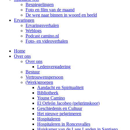
Bespiegelingen
Foto en film van de maand
De weg naar binnen in woord en beeld
Ervaringen
Ervaringsverhalen
Weblogs
Podcast camino.nl
Foto- en videoverhalen
Home
Over ons
Over ons
Ledenvergadering
Bestuur
Vertrouwenspersoon
(Werk)groepen
Aandacht en Spiritualiteit
Bibliotheek
Young Camino
El Orfeón Jacobeo (pelgrimskoor)
Geschiedenis en Cultuur
Het nieuwe pelgrimeren
Hospitaleren
Hospitaleren in Roncesvalles
Huiskamer van de Lage Landen in Santiago