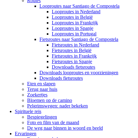
Routes
Looproutes naar Santiago de Compostela
Looproutes in Nederland
Looproutes in België
Looproutes in Frankrijk
Looproutes in Spanje
Looproutes in Portugal
Fietsroutes naar Santiago de Compostela
Fietsroutes in Nederland
Fietsroutes in België
Fietsroutes in Frankrijk
Fietsroutes in Spanje
Downloads fietsroutes
Downloads looproutes en voorzieningen
Downloads fietsroutes
Eten en slapen
Terug naar huis
Zoekertjes
Bloemen op de camino
Pelgrimswegen: nader bekeken
Spirituele reis
Bespiegelingen
Foto en film van de maand
De weg naar binnen in woord en beeld
Ervaringen