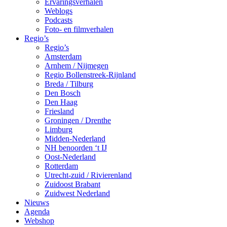
Ervaringsverhalen
Weblogs
Podcasts
Foto- en filmverhalen
Regio’s
Regio’s
Amsterdam
Arnhem / Nijmegen
Regio Bollenstreek-Rijnland
Breda / Tilburg
Den Bosch
Den Haag
Friesland
Groningen / Drenthe
Limburg
Midden-Nederland
NH benoorden ‘t IJ
Oost-Nederland
Rotterdam
Utrecht-zuid / Rivierenland
Zuidoost Brabant
Zuidwest Nederland
Nieuws
Agenda
Webshop