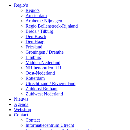
Regio’s
Regio’s
Amsterdam
Arnhem / Nijmegen
Regio Bollenstreek-Rijnland
Breda / Tilburg
Den Bosch
Den Haag
Friesland
Groningen / Drenthe
Limburg
Midden-Nederland
NH benoorden ‘t IJ
Oost-Nederland
Rotterdam
Utrecht-zuid / Rivierenland
Zuidoost Brabant
Zuidwest Nederland
Nieuws
Agenda
Webshop
Contact
Contact
Informatiecentrum Utrecht