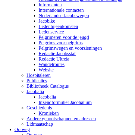
Informanten
Internationale contacten
Nederlandse Jacobswegen
Jacobike
Ledenbijeenkomsten
Ledenservice
Pelgrimeren voor de jeugd
Pelgrims voor pelgrims
Pelgrimswegen en voorzieningen
Redactie Jacobsstaf
Redactie Ultreia
Wandelroutes
Website
Hospitaleren
Publicaties
Bibliotheek Catalogus
Jacobalia
Jacobalia
Inzendformulier Jacobalium
Geschiedenis
Kronieken
Andere genootschappen en adressen
Lidmaatschap
Op weg
Op weg