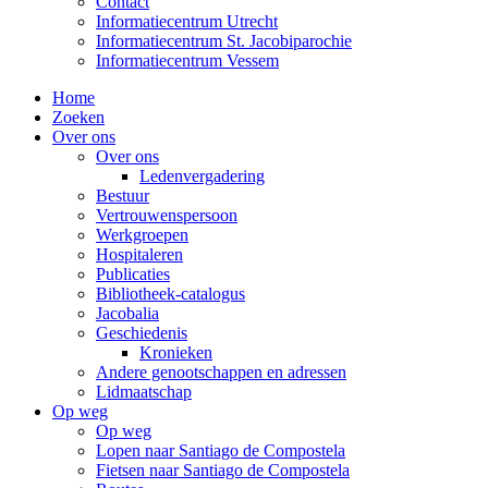
Contact
Informatiecentrum Utrecht
Informatiecentrum St. Jacobiparochie
Informatiecentrum Vessem
Home
Zoeken
Over ons
Over ons
Ledenvergadering
Bestuur
Vertrouwenspersoon
Werkgroepen
Hospitaleren
Publicaties
Bibliotheek-catalogus
Jacobalia
Geschiedenis
Kronieken
Andere genootschappen en adressen
Lidmaatschap
Op weg
Op weg
Lopen naar Santiago de Compostela
Fietsen naar Santiago de Compostela