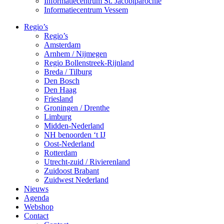
Informatiecentrum St. Jacobiparochie
Informatiecentrum Vessem
Regio’s
Regio’s
Amsterdam
Arnhem / Nijmegen
Regio Bollenstreek-Rijnland
Breda / Tilburg
Den Bosch
Den Haag
Friesland
Groningen / Drenthe
Limburg
Midden-Nederland
NH benoorden ‘t IJ
Oost-Nederland
Rotterdam
Utrecht-zuid / Rivierenland
Zuidoost Brabant
Zuidwest Nederland
Nieuws
Agenda
Webshop
Contact