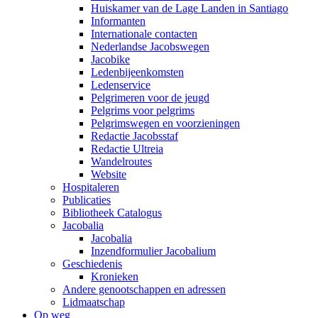
Huiskamer van de Lage Landen in Santiago
Informanten
Internationale contacten
Nederlandse Jacobswegen
Jacobike
Ledenbijeenkomsten
Ledenservice
Pelgrimeren voor de jeugd
Pelgrims voor pelgrims
Pelgrimswegen en voorzieningen
Redactie Jacobsstaf
Redactie Ultreia
Wandelroutes
Website
Hospitaleren
Publicaties
Bibliotheek Catalogus
Jacobalia
Jacobalia
Inzendformulier Jacobalium
Geschiedenis
Kronieken
Andere genootschappen en adressen
Lidmaatschap
Op weg