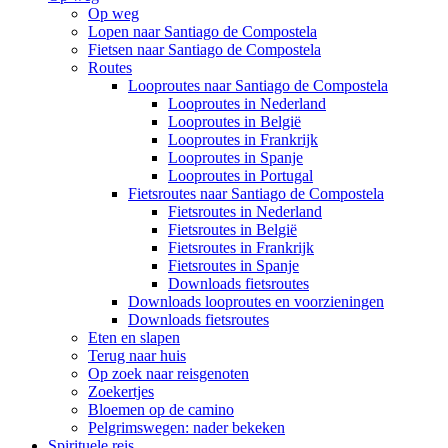
Op weg
Lopen naar Santiago de Compostela
Fietsen naar Santiago de Compostela
Routes
Looproutes naar Santiago de Compostela
Looproutes in Nederland
Looproutes in België
Looproutes in Frankrijk
Looproutes in Spanje
Looproutes in Portugal
Fietsroutes naar Santiago de Compostela
Fietsroutes in Nederland
Fietsroutes in België
Fietsroutes in Frankrijk
Fietsroutes in Spanje
Downloads fietsroutes
Downloads looproutes en voorzieningen
Downloads fietsroutes
Eten en slapen
Terug naar huis
Op zoek naar reisgenoten
Zoekertjes
Bloemen op de camino
Pelgrimswegen: nader bekeken
Spirituele reis