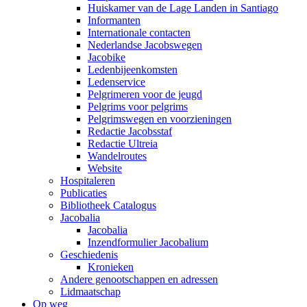
Huiskamer van de Lage Landen in Santiago
Informanten
Internationale contacten
Nederlandse Jacobswegen
Jacobike
Ledenbijeenkomsten
Ledenservice
Pelgrimeren voor de jeugd
Pelgrims voor pelgrims
Pelgrimswegen en voorzieningen
Redactie Jacobsstaf
Redactie Ultreia
Wandelroutes
Website
Hospitaleren
Publicaties
Bibliotheek Catalogus
Jacobalia
Jacobalia
Inzendformulier Jacobalium
Geschiedenis
Kronieken
Andere genootschappen en adressen
Lidmaatschap
Op weg