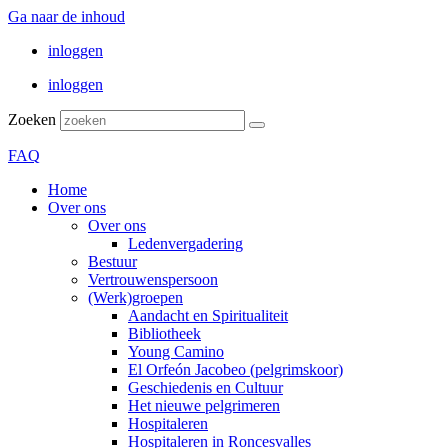
Ga naar de inhoud
inloggen
inloggen
Zoeken
FAQ
Home
Over ons
Over ons
Ledenvergadering
Bestuur
Vertrouwenspersoon
(Werk)groepen
Aandacht en Spiritualiteit
Bibliotheek
Young Camino
El Orfeón Jacobeo (pelgrimskoor)
Geschiedenis en Cultuur
Het nieuwe pelgrimeren
Hospitaleren
Hospitaleren in Roncesvalles