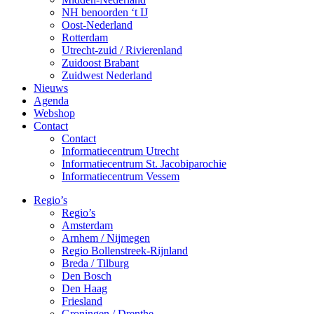
NH benoorden ‘t IJ
Oost-Nederland
Rotterdam
Utrecht-zuid / Rivierenland
Zuidoost Brabant
Zuidwest Nederland
Nieuws
Agenda
Webshop
Contact
Contact
Informatiecentrum Utrecht
Informatiecentrum St. Jacobiparochie
Informatiecentrum Vessem
Regio’s
Regio’s
Amsterdam
Arnhem / Nijmegen
Regio Bollenstreek-Rijnland
Breda / Tilburg
Den Bosch
Den Haag
Friesland
Groningen / Drenthe