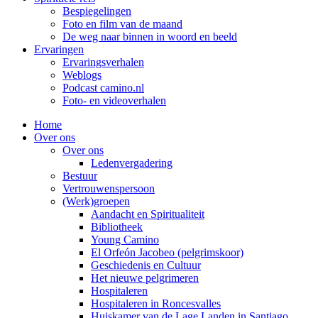
Bespiegelingen
Foto en film van de maand
De weg naar binnen in woord en beeld
Ervaringen
Ervaringsverhalen
Weblogs
Podcast camino.nl
Foto- en videoverhalen
Home
Over ons
Over ons
Ledenvergadering
Bestuur
Vertrouwenspersoon
(Werk)groepen
Aandacht en Spiritualiteit
Bibliotheek
Young Camino
El Orfeón Jacobeo (pelgrimskoor)
Geschiedenis en Cultuur
Het nieuwe pelgrimeren
Hospitaleren
Hospitaleren in Roncesvalles
Huiskamer van de Lage Landen in Santiago