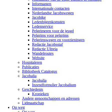
Informanten
Internationale contacten
Nederlandse Jacobswegen
Jacobike
Ledenbijeenkomsten
Ledenservice
Pelgrimeren voor de jeugd
Pelgrims voor pelgrims
Pelgrimswegen en voorzieningen
Redactie Jacobsstaf
Redactie Ultreia
Wandelroutes
Website
Hospitaleren
Publicaties
Bibliotheek Catalogus
Jacobalia
Jacobalia
Inzendformulier Jacobalium
Geschiedenis
Kronieken
Andere genootschappen en adressen
Lidmaatschap
Op weg
Op weg