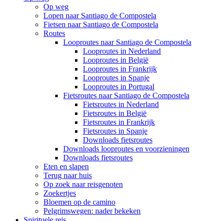
Op weg
Lopen naar Santiago de Compostela
Fietsen naar Santiago de Compostela
Routes
Looproutes naar Santiago de Compostela
Looproutes in Nederland
Looproutes in België
Looproutes in Frankrijk
Looproutes in Spanje
Looproutes in Portugal
Fietsroutes naar Santiago de Compostela
Fietsroutes in Nederland
Fietsroutes in België
Fietsroutes in Frankrijk
Fietsroutes in Spanje
Downloads fietsroutes
Downloads looproutes en voorzieningen
Downloads fietsroutes
Eten en slapen
Terug naar huis
Op zoek naar reisgenoten
Zoekertjes
Bloemen op de camino
Pelgrimswegen: nader bekeken
Spirituele reis