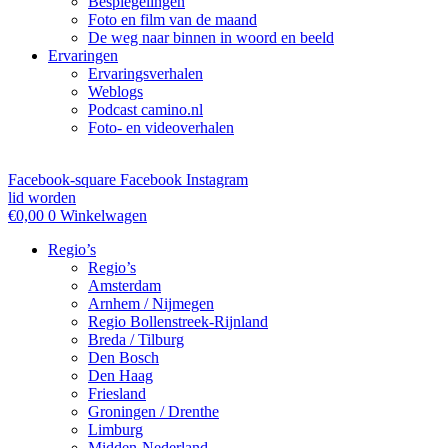
Bespiegelingen
Foto en film van de maand
De weg naar binnen in woord en beeld
Ervaringen
Ervaringsverhalen
Weblogs
Podcast camino.nl
Foto- en videoverhalen
Facebook-square
Facebook
Instagram
lid worden
€
0,00
0
Winkelwagen
Regio’s
Regio’s
Amsterdam
Arnhem / Nijmegen
Regio Bollenstreek-Rijnland
Breda / Tilburg
Den Bosch
Den Haag
Friesland
Groningen / Drenthe
Limburg
Midden-Nederland