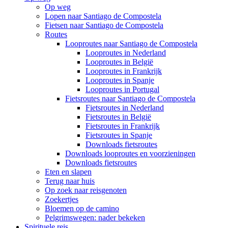
Op weg
Lopen naar Santiago de Compostela
Fietsen naar Santiago de Compostela
Routes
Looproutes naar Santiago de Compostela
Looproutes in Nederland
Looproutes in België
Looproutes in Frankrijk
Looproutes in Spanje
Looproutes in Portugal
Fietsroutes naar Santiago de Compostela
Fietsroutes in Nederland
Fietsroutes in België
Fietsroutes in Frankrijk
Fietsroutes in Spanje
Downloads fietsroutes
Downloads looproutes en voorzieningen
Downloads fietsroutes
Eten en slapen
Terug naar huis
Op zoek naar reisgenoten
Zoekertjes
Bloemen op de camino
Pelgrimswegen: nader bekeken
Spirituele reis