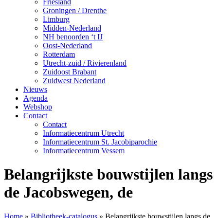
Friesland
Groningen / Drenthe
Limburg
Midden-Nederland
NH benoorden ‘t IJ
Oost-Nederland
Rotterdam
Utrecht-zuid / Rivierenland
Zuidoost Brabant
Zuidwest Nederland
Nieuws
Agenda
Webshop
Contact
Contact
Informatiecentrum Utrecht
Informatiecentrum St. Jacobiparochie
Informatiecentrum Vessem
Belangrijkste bouwstijlen langs
de Jacobswegen, de
Home
»
Bibliotheek-catalogus
»
Belangrijkste bouwstijlen langs de