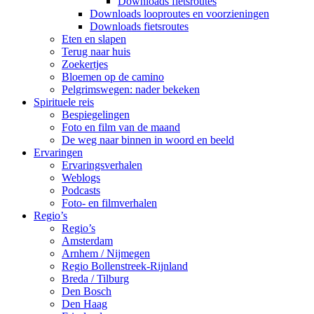
Downloads fietsroutes
Downloads looproutes en voorzieningen
Downloads fietsroutes
Eten en slapen
Terug naar huis
Zoekertjes
Bloemen op de camino
Pelgrimswegen: nader bekeken
Spirituele reis
Bespiegelingen
Foto en film van de maand
De weg naar binnen in woord en beeld
Ervaringen
Ervaringsverhalen
Weblogs
Podcasts
Foto- en filmverhalen
Regio’s
Regio’s
Amsterdam
Arnhem / Nijmegen
Regio Bollenstreek-Rijnland
Breda / Tilburg
Den Bosch
Den Haag