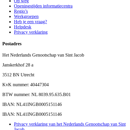
Op weg
Openingstijden informatiecentra
Regio’s
Werkgroepen
Heb je een vraag?
Helpdesk
Privacy verklaring
Postadres
Het Nederlands Genootschap van Sint Jacob
Janskerkhof 28 a
3512 BN Utrecht
KvK nummer: 40447304
BTW nummer: NL 8039.95.635.B01
IBAN: NL41INGB0005151146
IBAN: NL41INGB0005151146
Privacy verklaring van het Nederlands Genootschap van Sint
Jacob