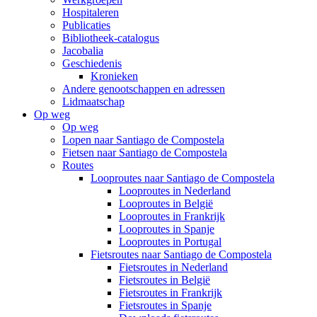
Hospitaleren
Publicaties
Bibliotheek-catalogus
Jacobalia
Geschiedenis
Kronieken
Andere genootschappen en adressen
Lidmaatschap
Op weg
Op weg
Lopen naar Santiago de Compostela
Fietsen naar Santiago de Compostela
Routes
Looproutes naar Santiago de Compostela
Looproutes in Nederland
Looproutes in België
Looproutes in Frankrijk
Looproutes in Spanje
Looproutes in Portugal
Fietsroutes naar Santiago de Compostela
Fietsroutes in Nederland
Fietsroutes in België
Fietsroutes in Frankrijk
Fietsroutes in Spanje