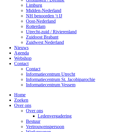
Limburg
Midden-Nederland
NH benoorden ‘t IJ
Oost-Nederland
Rotterdam
Utrecht-zuid / Rivierenland
Zuidoost Brabant
Zuidwest Nederland
Nieuws
Agenda
Webshop
Contact
Contact
Informatiecentrum Utrecht
Informatiecentrum St. Jacobiparochie
Informatiecentrum Vessem
Home
Zoeken
Over ons
Over ons
Ledenvergadering
Bestuur
Vertrouwenspersoon
Werkgroepen