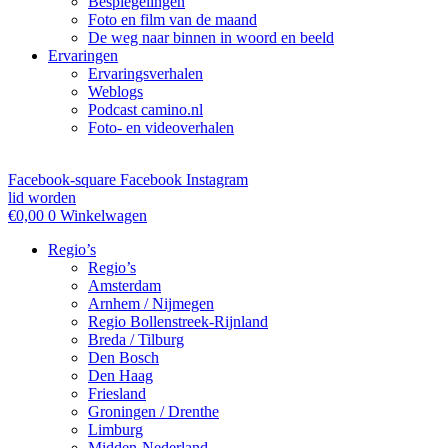
Bespiegelingen
Foto en film van de maand
De weg naar binnen in woord en beeld
Ervaringen
Ervaringsverhalen
Weblogs
Podcast camino.nl
Foto- en videoverhalen
Facebook-square
Facebook
Instagram
lid worden
€
0,00
0
Winkelwagen
Regio’s
Regio’s
Amsterdam
Arnhem / Nijmegen
Regio Bollenstreek-Rijnland
Breda / Tilburg
Den Bosch
Den Haag
Friesland
Groningen / Drenthe
Limburg
Midden-Nederland