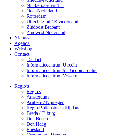
NH benoorden ‘t IJ
Oost-Nederland
Rotterdam
Utrecht-zuid / Rivierenland
Zuidoost Brabant
Zuidwest Nederland
Nieuws
Agenda
Webshop
Contact
Contact
Informatiecentrum Utrecht
Informatiecentrum St. Jacobiparochie
Informatiecentrum Vessem
Regio’s
Regio’s
Amsterdam
Arnhem / Nijmegen
Regio Bollenstreek-Rijnland
Breda / Tilburg
Den Bosch
Den Haag
Friesland
Groningen / Drenthe