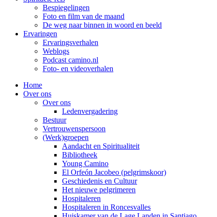
Bespiegelingen
Foto en film van de maand
De weg naar binnen in woord en beeld
Ervaringen
Ervaringsverhalen
Weblogs
Podcast camino.nl
Foto- en videoverhalen
Home
Over ons
Over ons
Ledenvergadering
Bestuur
Vertrouwenspersoon
(Werk)groepen
Aandacht en Spiritualiteit
Bibliotheek
Young Camino
El Orfeón Jacobeo (pelgrimskoor)
Geschiedenis en Cultuur
Het nieuwe pelgrimeren
Hospitaleren
Hospitaleren in Roncesvalles
Huiskamer van de Lage Landen in Santiago