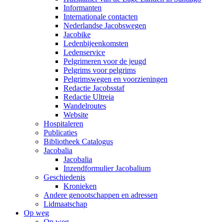
Informanten
Internationale contacten
Nederlandse Jacobswegen
Jacobike
Ledenbijeenkomsten
Ledenservice
Pelgrimeren voor de jeugd
Pelgrims voor pelgrims
Pelgrimswegen en voorzieningen
Redactie Jacobsstaf
Redactie Ultreia
Wandelroutes
Website
Hospitaleren
Publicaties
Bibliotheek Catalogus
Jacobalia
Jacobalia
Inzendformulier Jacobalium
Geschiedenis
Kronieken
Andere genootschappen en adressen
Lidmaatschap
Op weg
Op weg