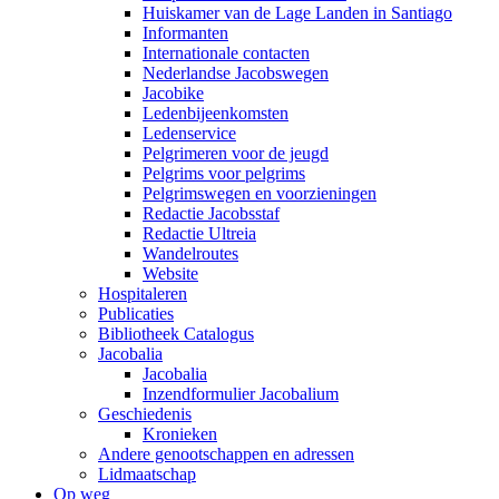
Huiskamer van de Lage Landen in Santiago
Informanten
Internationale contacten
Nederlandse Jacobswegen
Jacobike
Ledenbijeenkomsten
Ledenservice
Pelgrimeren voor de jeugd
Pelgrims voor pelgrims
Pelgrimswegen en voorzieningen
Redactie Jacobsstaf
Redactie Ultreia
Wandelroutes
Website
Hospitaleren
Publicaties
Bibliotheek Catalogus
Jacobalia
Jacobalia
Inzendformulier Jacobalium
Geschiedenis
Kronieken
Andere genootschappen en adressen
Lidmaatschap
Op weg