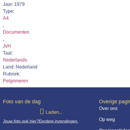
Jaar: 1979
Type:
A4
,
Documenten
,
JvH
Taal:
Nederlands
Land: Nederland
Rubriek:
Pelgrimeren
Foto van de dag
Overige pagi
Over ons
Laden...
Op weg
Jouw foto ook hier?
Eerdere inzendingen.