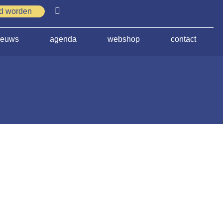
id worden
ieuws
agenda
webshop
contact
g