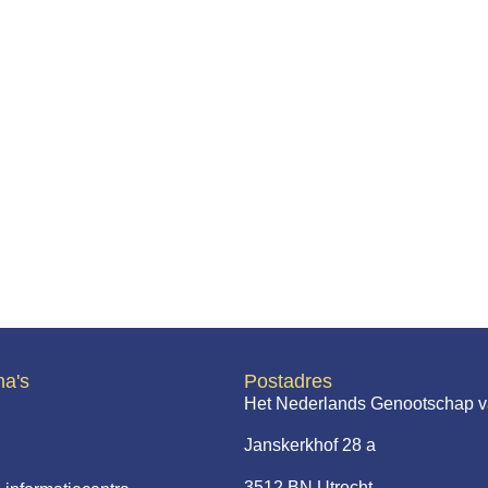
na's
Postadres
Het Nederlands Genootschap v
Janskerkhof 28 a
3512 BN Utrecht