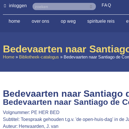
FAQ
inloggen
home
over ons
op weg
spirituele reis
e
Bedevaarten naar Santiag
Home
»
Bibliotheek-catalogus
»
Bedevaarten naar Santiago de Co
Bedevaarten naar Santiago 
Bedevaarten naar Santiago de C
Volgnummer: PE HER BED
Subtitel: Toespraak gehouden t.g.v. 'de open-huis-dag' in de 
Auteur: Herwaarden, J. van