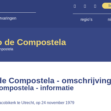
l
rvaringen
regio’s
n
o de Compostela
mpostela
de Compostela - omschrijvin
ompostela - informatie
Jacobikerk te Utrecht, op 24 november 1979