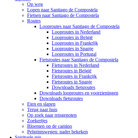
Op weg
Lopen naar Santiago de Compostela
Fietsen naar Santiago de Compostela
Routes
Looproutes naar Santiago de Compostela
Looproutes in Nederland
Looproutes in België
Looproutes in Frankrijk
Looproutes in Spanje
Looproutes in Portugal
Fietsroutes naar Santiago de Compostela
Fietsroutes in Nederland
Fietsroutes in België
Fietsroutes in Frankrijk
Fietsroutes in Spanje
Downloads fietsroutes
Downloads looproutes en voorzieningen
Downloads fietsroutes
Eten en slapen
Terug naar huis
Op zoek naar reisgenoten
Zoekertjes
Bloemen op de camino
Pelgrimswegen: nader bekeken
Spirituele reis