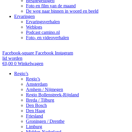
Bespiegelingen
Foto en film van de maand
De weg naar binnen in woord en beeld
Ervaringen
Ervaringsverhalen
Weblogs
Podcast camino.nl
Foto- en videoverhalen
Facebook-square
Facebook
Instagram
lid worden
€
0,00
0
Winkelwagen
Regio’s
Regio’s
Amsterdam
Arnhem / Nijmegen
Regio Bollenstreek-Rijnland
Breda / Tilburg
Den Bosch
Den Haag
Friesland
Groningen / Drenthe
Limburg
Midden-Nederland