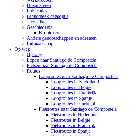
Hospitaleren
Publicaties
Bibliotheek-catalogus
Jacobalia
Geschiedenis
Kronieken
Andere genootschappen en adressen
Lidmaatschap
Op weg
Op weg
Lopen naar Santiago de Compostela
Fietsen naar Santiago de Compostela
Routes
Looproutes naar Santiago de Compostela
Looproutes in Nederland
Looproutes in België
Looproutes in Frankrijk
Looproutes in Spanje
Looproutes in Portugal
Fietsroutes naar Santiago de Compostela
Fietsroutes in Nederland
Fietsroutes in België
Fietsroutes in Frankrijk
Fietsroutes in Spanje