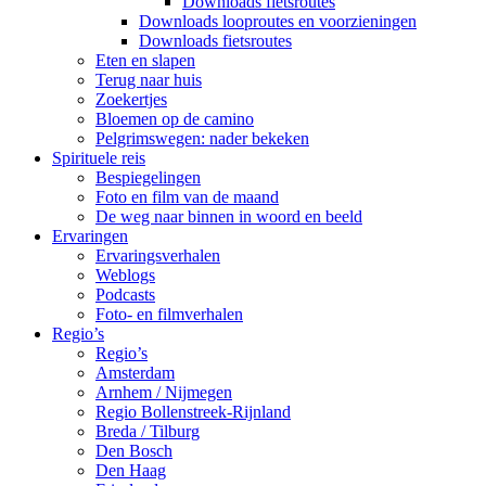
Downloads fietsroutes
Downloads looproutes en voorzieningen
Downloads fietsroutes
Eten en slapen
Terug naar huis
Zoekertjes
Bloemen op de camino
Pelgrimswegen: nader bekeken
Spirituele reis
Bespiegelingen
Foto en film van de maand
De weg naar binnen in woord en beeld
Ervaringen
Ervaringsverhalen
Weblogs
Podcasts
Foto- en filmverhalen
Regio’s
Regio’s
Amsterdam
Arnhem / Nijmegen
Regio Bollenstreek-Rijnland
Breda / Tilburg
Den Bosch
Den Haag