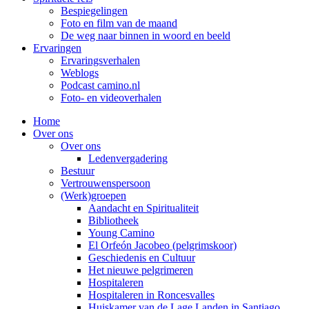
Bespiegelingen
Foto en film van de maand
De weg naar binnen in woord en beeld
Ervaringen
Ervaringsverhalen
Weblogs
Podcast camino.nl
Foto- en videoverhalen
Home
Over ons
Over ons
Ledenvergadering
Bestuur
Vertrouwenspersoon
(Werk)groepen
Aandacht en Spiritualiteit
Bibliotheek
Young Camino
El Orfeón Jacobeo (pelgrimskoor)
Geschiedenis en Cultuur
Het nieuwe pelgrimeren
Hospitaleren
Hospitaleren in Roncesvalles
Huiskamer van de Lage Landen in Santiago