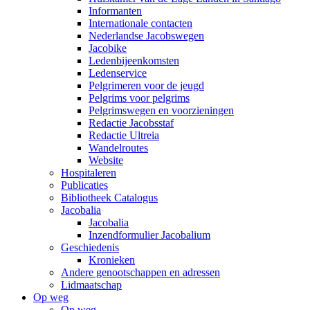
Informanten
Internationale contacten
Nederlandse Jacobswegen
Jacobike
Ledenbijeenkomsten
Ledenservice
Pelgrimeren voor de jeugd
Pelgrims voor pelgrims
Pelgrimswegen en voorzieningen
Redactie Jacobsstaf
Redactie Ultreia
Wandelroutes
Website
Hospitaleren
Publicaties
Bibliotheek Catalogus
Jacobalia
Jacobalia
Inzendformulier Jacobalium
Geschiedenis
Kronieken
Andere genootschappen en adressen
Lidmaatschap
Op weg
Op weg