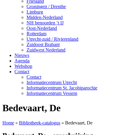
Friesland
Groningen / Drenthe
Limburg
Midden-Nederland
NH benoorden ‘t IJ
Oost-Nederland
Rotterdam
Utrecht-zuid / Rivierenland
Zuidoost Brabant
Zuidwest Nederland
Nieuws
Agenda
Webshop
Contact
Contact
Informatiecentrum Utrecht
Informatiecentrum St. Jacobiparochie
Informatiecentrum Vessem
Bedevaart, De
Home
»
Bibliotheek-catalogus
»
Bedevaart, De