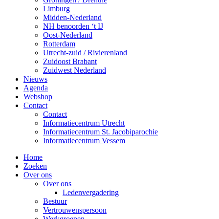
Limburg
Midden-Nederland
NH benoorden ‘t IJ
Oost-Nederland
Rotterdam
Utrecht-zuid / Rivierenland
Zuidoost Brabant
Zuidwest Nederland
Nieuws
Agenda
Webshop
Contact
Contact
Informatiecentrum Utrecht
Informatiecentrum St. Jacobiparochie
Informatiecentrum Vessem
Home
Zoeken
Over ons
Over ons
Ledenvergadering
Bestuur
Vertrouwenspersoon
Werkgroepen