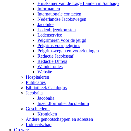
Huiskamer van de Lage Landen in Santiago
Informanten
Internationale contacten
Nederlandse Jacobswegen
Jacobike
Ledenbijeenkomsten
Ledenservice
Pelgrimeren voor de jeugd
Pelgrims voor pelgrims
Pelgrimswegen en voorzieningen
Redactie Jacobsstaf
Redactie Ultreia
Wandelroutes
Website
Hospitaleren
Publicaties
Bibliotheek Catalogus
Jacobalia
Jacobalia
Inzendformulier Jacobalium
Geschiedenis
Kronieken
Andere genootschappen en adressen
Lidmaatschap
Op weg