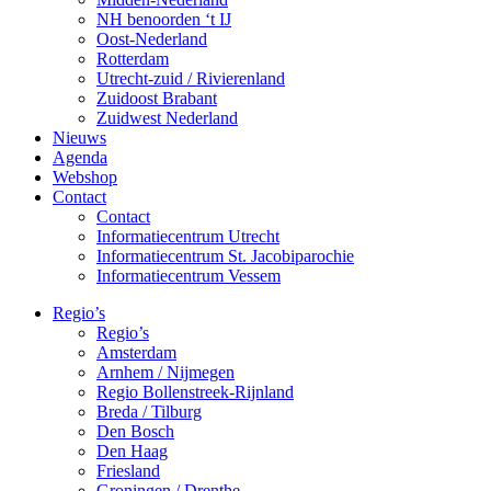
NH benoorden ‘t IJ
Oost-Nederland
Rotterdam
Utrecht-zuid / Rivierenland
Zuidoost Brabant
Zuidwest Nederland
Nieuws
Agenda
Webshop
Contact
Contact
Informatiecentrum Utrecht
Informatiecentrum St. Jacobiparochie
Informatiecentrum Vessem
Regio’s
Regio’s
Amsterdam
Arnhem / Nijmegen
Regio Bollenstreek-Rijnland
Breda / Tilburg
Den Bosch
Den Haag
Friesland
Groningen / Drenthe