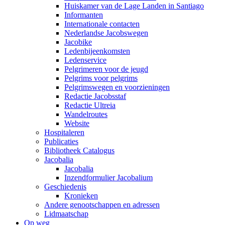
Huiskamer van de Lage Landen in Santiago
Informanten
Internationale contacten
Nederlandse Jacobswegen
Jacobike
Ledenbijeenkomsten
Ledenservice
Pelgrimeren voor de jeugd
Pelgrims voor pelgrims
Pelgrimswegen en voorzieningen
Redactie Jacobsstaf
Redactie Ultreia
Wandelroutes
Website
Hospitaleren
Publicaties
Bibliotheek Catalogus
Jacobalia
Jacobalia
Inzendformulier Jacobalium
Geschiedenis
Kronieken
Andere genootschappen en adressen
Lidmaatschap
Op weg