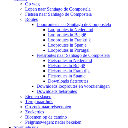
Op weg
Lopen naar Santiago de Compostela
Fietsen naar Santiago de Compostela
Routes
Looproutes naar Santiago de Compostela
Looproutes in Nederland
Looproutes in België
Looproutes in Frankrijk
Looproutes in Spanje
Looproutes in Portugal
Fietsroutes naar Santiago de Compostela
Fietsroutes in Nederland
Fietsroutes in België
Fietsroutes in Frankrijk
Fietsroutes in Spanje
Downloads fietsroutes
Downloads looproutes en voorzieningen
Downloads fietsroutes
Eten en slapen
Terug naar huis
Op zoek naar reisgenoten
Zoekertjes
Bloemen op de camino
Pelgrimswegen: nader bekeken
Spirituele reis