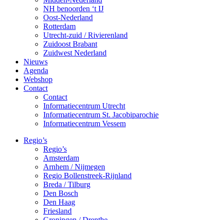
NH benoorden ‘t IJ
Oost-Nederland
Rotterdam
Utrecht-zuid / Rivierenland
Zuidoost Brabant
Zuidwest Nederland
Nieuws
Agenda
Webshop
Contact
Contact
Informatiecentrum Utrecht
Informatiecentrum St. Jacobiparochie
Informatiecentrum Vessem
Regio’s
Regio’s
Amsterdam
Arnhem / Nijmegen
Regio Bollenstreek-Rijnland
Breda / Tilburg
Den Bosch
Den Haag
Friesland
Groningen / Drenthe