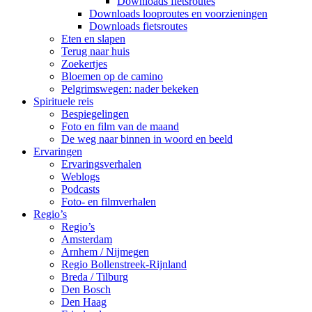
Downloads fietsroutes
Downloads looproutes en voorzieningen
Downloads fietsroutes
Eten en slapen
Terug naar huis
Zoekertjes
Bloemen op de camino
Pelgrimswegen: nader bekeken
Spirituele reis
Bespiegelingen
Foto en film van de maand
De weg naar binnen in woord en beeld
Ervaringen
Ervaringsverhalen
Weblogs
Podcasts
Foto- en filmverhalen
Regio’s
Regio’s
Amsterdam
Arnhem / Nijmegen
Regio Bollenstreek-Rijnland
Breda / Tilburg
Den Bosch
Den Haag