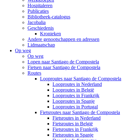
Hospitaleren
Publicaties
Bibliotheek-catalogus
Jacobalia
Geschiedenis
Kronieken
Andere genootschappen en adressen
Lidmaatschap
Op weg
Op weg
Lopen naar Santiago de Compostela
Fietsen naar Santiago de Compostela
Routes
Looproutes naar Santiago de Compostela
Looproutes in Nederland
Looproutes in België
Looproutes in Frankrijk
Looproutes in Spanje
Looproutes in Portugal
Fietsroutes naar Santiago de Compostela
Fietsroutes in Nederland
Fietsroutes in België
Fietsroutes in Frankrijk
Fietsroutes in Spanje