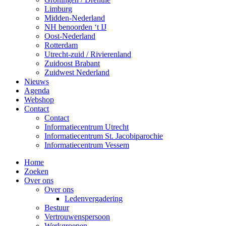
Limburg
Midden-Nederland
NH benoorden ‘t IJ
Oost-Nederland
Rotterdam
Utrecht-zuid / Rivierenland
Zuidoost Brabant
Zuidwest Nederland
Nieuws
Agenda
Webshop
Contact
Contact
Informatiecentrum Utrecht
Informatiecentrum St. Jacobiparochie
Informatiecentrum Vessem
Home
Zoeken
Over ons
Over ons
Ledenvergadering
Bestuur
Vertrouwenspersoon
Werkgroepen