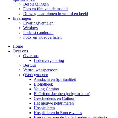
Bespiegelingen
Foto en film van de maand
De weg naar binnen in woord en beeld
Ervaringen
Ervaringsverhalen
Weblogs
Podcast camino.nl
Foto- en videoverhalen
Home
Over ons
Over ons
Ledenvergadering
Bestuur
Vertrouwenspersoon
(Werk)groepen
Aandacht en Spiritualiteit
Bibliotheek
Young Camino
El Orfeón Jacobeo (pelgrimskoor)
Geschiedenis en Cultuur
Het nieuwe pelgrimeren
Hospitaleren
Hospitaleren in Roncesvalles
Huiskamer van de Lage Landen in Santiago