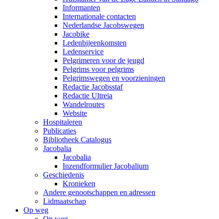
Informanten
Internationale contacten
Nederlandse Jacobswegen
Jacobike
Ledenbijeenkomsten
Ledenservice
Pelgrimeren voor de jeugd
Pelgrims voor pelgrims
Pelgrimswegen en voorzieningen
Redactie Jacobsstaf
Redactie Ultreia
Wandelroutes
Website
Hospitaleren
Publicaties
Bibliotheek Catalogus
Jacobalia
Jacobalia
Inzendformulier Jacobalium
Geschiedenis
Kronieken
Andere genootschappen en adressen
Lidmaatschap
Op weg
Op weg