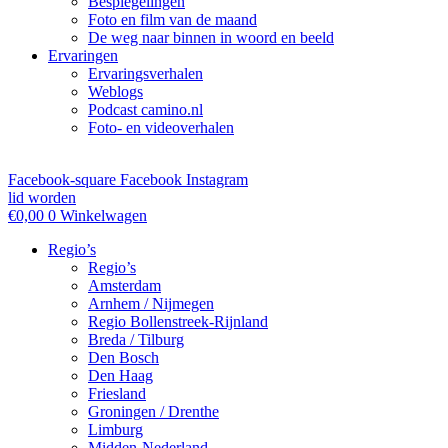
Bespiegelingen
Foto en film van de maand
De weg naar binnen in woord en beeld
Ervaringen
Ervaringsverhalen
Weblogs
Podcast camino.nl
Foto- en videoverhalen
Facebook-square
Facebook
Instagram
lid worden
€
0,00
0
Winkelwagen
Regio’s
Regio’s
Amsterdam
Arnhem / Nijmegen
Regio Bollenstreek-Rijnland
Breda / Tilburg
Den Bosch
Den Haag
Friesland
Groningen / Drenthe
Limburg
Midden-Nederland