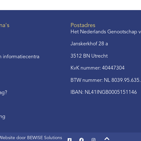
na's
Postadres
Het Nederlands Genootschap v
Janskerkhof 28 a
3512 BN Utrecht
 informatiecentra
KvK nummer: 40447304
BTW nummer: NL 8039.95.635
IBAN: NL41INGB0005151146
aag?
ing
Website door BEWISE Solutions