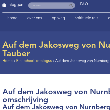
FAQ
inloggen
home
over ons
op weg
spirituele reis
e
Auf dem Jakosweg von Nur
Tauber
Home
»
Bibliotheek-catalogus
»
Auf dem Jakosweg von Nurnberg 
Auf dem Jakosweg von Nurnbe
omschrijving
Auf dem Jakosweg von Nurnberg 