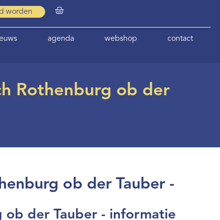
id worden
ieuws
agenda
webshop
contact
ch Rothenburg ob der
henburg ob der Tauber -
ob der Tauber - informatie