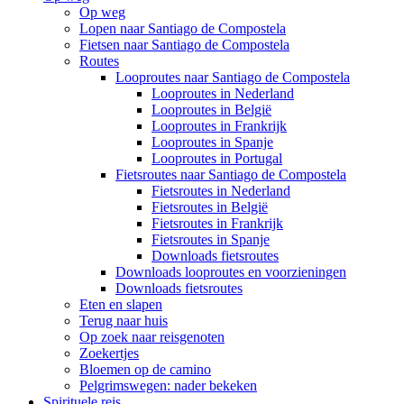
Op weg
Lopen naar Santiago de Compostela
Fietsen naar Santiago de Compostela
Routes
Looproutes naar Santiago de Compostela
Looproutes in Nederland
Looproutes in België
Looproutes in Frankrijk
Looproutes in Spanje
Looproutes in Portugal
Fietsroutes naar Santiago de Compostela
Fietsroutes in Nederland
Fietsroutes in België
Fietsroutes in Frankrijk
Fietsroutes in Spanje
Downloads fietsroutes
Downloads looproutes en voorzieningen
Downloads fietsroutes
Eten en slapen
Terug naar huis
Op zoek naar reisgenoten
Zoekertjes
Bloemen op de camino
Pelgrimswegen: nader bekeken
Spirituele reis