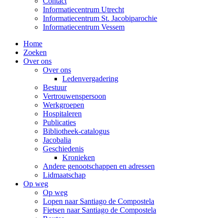
Contact
Informatiecentrum Utrecht
Informatiecentrum St. Jacobiparochie
Informatiecentrum Vessem
Home
Zoeken
Over ons
Over ons
Ledenvergadering
Bestuur
Vertrouwenspersoon
Werkgroepen
Hospitaleren
Publicaties
Bibliotheek-catalogus
Jacobalia
Geschiedenis
Kronieken
Andere genootschappen en adressen
Lidmaatschap
Op weg
Op weg
Lopen naar Santiago de Compostela
Fietsen naar Santiago de Compostela