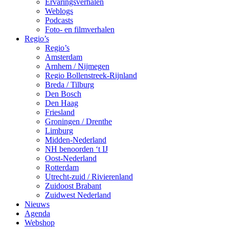
Ervaringsverhalen
Weblogs
Podcasts
Foto- en filmverhalen
Regio’s
Regio’s
Amsterdam
Arnhem / Nijmegen
Regio Bollenstreek-Rijnland
Breda / Tilburg
Den Bosch
Den Haag
Friesland
Groningen / Drenthe
Limburg
Midden-Nederland
NH benoorden ‘t IJ
Oost-Nederland
Rotterdam
Utrecht-zuid / Rivierenland
Zuidoost Brabant
Zuidwest Nederland
Nieuws
Agenda
Webshop