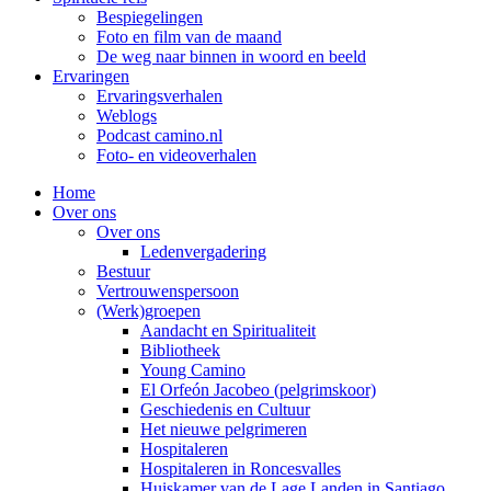
Bespiegelingen
Foto en film van de maand
De weg naar binnen in woord en beeld
Ervaringen
Ervaringsverhalen
Weblogs
Podcast camino.nl
Foto- en videoverhalen
Home
Over ons
Over ons
Ledenvergadering
Bestuur
Vertrouwenspersoon
(Werk)groepen
Aandacht en Spiritualiteit
Bibliotheek
Young Camino
El Orfeón Jacobeo (pelgrimskoor)
Geschiedenis en Cultuur
Het nieuwe pelgrimeren
Hospitaleren
Hospitaleren in Roncesvalles
Huiskamer van de Lage Landen in Santiago