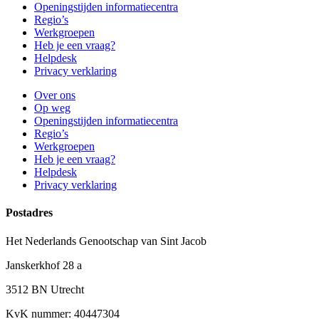
Openingstijden informatiecentra
Regio’s
Werkgroepen
Heb je een vraag?
Helpdesk
Privacy verklaring
Over ons
Op weg
Openingstijden informatiecentra
Regio’s
Werkgroepen
Heb je een vraag?
Helpdesk
Privacy verklaring
Postadres
Het Nederlands Genootschap van Sint Jacob
Janskerkhof 28 a
3512 BN Utrecht
KvK nummer: 40447304