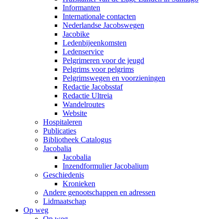
Informanten
Internationale contacten
Nederlandse Jacobswegen
Jacobike
Ledenbijeenkomsten
Ledenservice
Pelgrimeren voor de jeugd
Pelgrims voor pelgrims
Pelgrimswegen en voorzieningen
Redactie Jacobsstaf
Redactie Ultreia
Wandelroutes
Website
Hospitaleren
Publicaties
Bibliotheek Catalogus
Jacobalia
Jacobalia
Inzendformulier Jacobalium
Geschiedenis
Kronieken
Andere genootschappen en adressen
Lidmaatschap
Op weg
Op weg