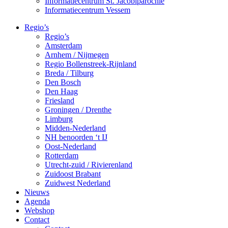
Informatiecentrum St. Jacobiparochie
Informatiecentrum Vessem
Regio’s
Regio’s
Amsterdam
Arnhem / Nijmegen
Regio Bollenstreek-Rijnland
Breda / Tilburg
Den Bosch
Den Haag
Friesland
Groningen / Drenthe
Limburg
Midden-Nederland
NH benoorden ‘t IJ
Oost-Nederland
Rotterdam
Utrecht-zuid / Rivierenland
Zuidoost Brabant
Zuidwest Nederland
Nieuws
Agenda
Webshop
Contact