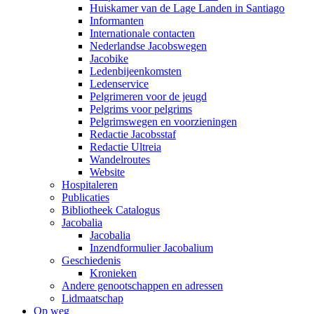
Huiskamer van de Lage Landen in Santiago
Informanten
Internationale contacten
Nederlandse Jacobswegen
Jacobike
Ledenbijeenkomsten
Ledenservice
Pelgrimeren voor de jeugd
Pelgrims voor pelgrims
Pelgrimswegen en voorzieningen
Redactie Jacobsstaf
Redactie Ultreia
Wandelroutes
Website
Hospitaleren
Publicaties
Bibliotheek Catalogus
Jacobalia
Jacobalia
Inzendformulier Jacobalium
Geschiedenis
Kronieken
Andere genootschappen en adressen
Lidmaatschap
Op weg