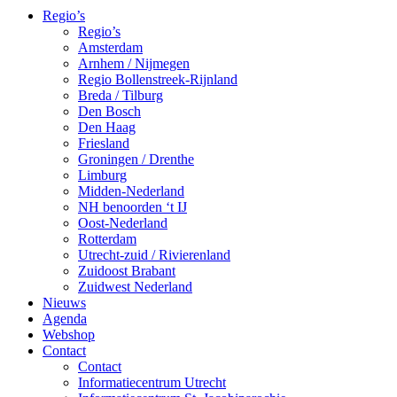
Regio’s
Regio’s
Amsterdam
Arnhem / Nijmegen
Regio Bollenstreek-Rijnland
Breda / Tilburg
Den Bosch
Den Haag
Friesland
Groningen / Drenthe
Limburg
Midden-Nederland
NH benoorden ‘t IJ
Oost-Nederland
Rotterdam
Utrecht-zuid / Rivierenland
Zuidoost Brabant
Zuidwest Nederland
Nieuws
Agenda
Webshop
Contact
Contact
Informatiecentrum Utrecht