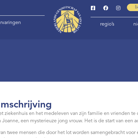
l
rvaringen
regio’s
n
omschrijving
het ziekenhuis en het medeleven van zijn familie en vrienden te
an Joanne, een mysterieuze jong vrouw. Het is de start van ee
an twee mensen die door het lot worden samengebracht voor een