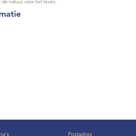
r de natuur, voor het leven.
rmatie
na's
Postadres