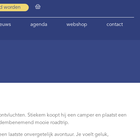
id worden
ieuws
agenda
webshop
contact
 ontvluchten. Stiekem koopt hij een camper en plaatst een
n adembenemend mooie roadtrip.
 laatste onvergetelijk avontuur. Je voelt geluk,