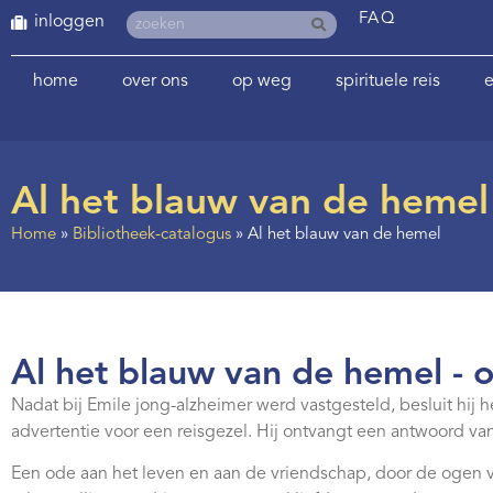
FAQ
inloggen
home
over ons
op weg
spirituele reis
e
Al het blauw van de hemel
Home
»
Bibliotheek-catalogus
»
Al het blauw van de hemel
Al het blauw van de hemel - 
Nadat bij Emile jong-alzheimer werd vastgesteld, besluit hij 
advertentie voor een reisgezel. Hij ontvangt een antwoord v
Een ode aan het leven en aan de vriendschap, door de ogen v