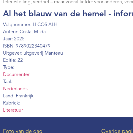
teleurstelling, verdriet – maar vooral liefde: voor anderen, voo
Al het blauw van de hemel - info
Volgnummer: LI COS ALH
Auteur: Costa, M. da
Jaar: 2025
ISBN: 9789022340479
Uitgever: uitgeverij Manteau
Editie: 22
Type:
Documenten
Taal:
Nederlands
Land: Frankrijk
Rubriek:
Literatuur
Foto van de dag
Overige pagi