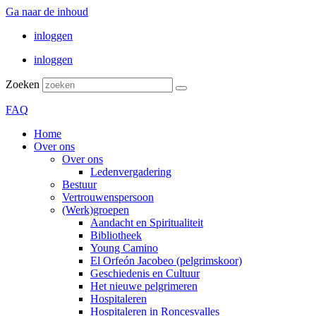
Ga naar de inhoud
inloggen
inloggen
Zoeken
FAQ
Home
Over ons
Over ons
Ledenvergadering
Bestuur
Vertrouwenspersoon
(Werk)groepen
Aandacht en Spiritualiteit
Bibliotheek
Young Camino
El Orfeón Jacobeo (pelgrimskoor)
Geschiedenis en Cultuur
Het nieuwe pelgrimeren
Hospitaleren
Hospitaleren in Roncesvalles