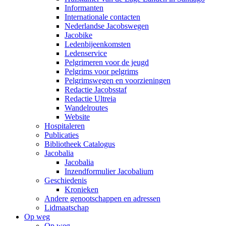
Informanten
Internationale contacten
Nederlandse Jacobswegen
Jacobike
Ledenbijeenkomsten
Ledenservice
Pelgrimeren voor de jeugd
Pelgrims voor pelgrims
Pelgrimswegen en voorzieningen
Redactie Jacobsstaf
Redactie Ultreia
Wandelroutes
Website
Hospitaleren
Publicaties
Bibliotheek Catalogus
Jacobalia
Jacobalia
Inzendformulier Jacobalium
Geschiedenis
Kronieken
Andere genootschappen en adressen
Lidmaatschap
Op weg
Op weg