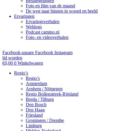
Bespiegelingen
Foto en film van de maand
De weg naar binnen in woord en beeld
Ervaringen
Ervaringsverhalen
Weblogs
Podcast camino.nl
Foto- en videoverhalen
Facebook-square
Facebook
Instagram
lid worden
€
0,00
0
Winkelwagen
Regio’s
Regio’s
Amsterdam
Arnhem / Nijmegen
Regio Bollenstreek-Rijnland
Breda / Tilburg
Den Bosch
Den Haag
Friesland
Groningen / Drenthe
Limburg
Midden-Nederland