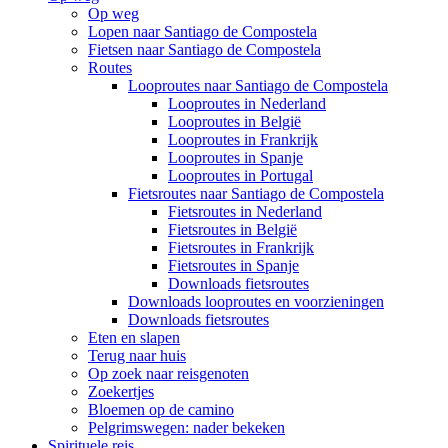
Op weg
Lopen naar Santiago de Compostela
Fietsen naar Santiago de Compostela
Routes
Looproutes naar Santiago de Compostela
Looproutes in Nederland
Looproutes in België
Looproutes in Frankrijk
Looproutes in Spanje
Looproutes in Portugal
Fietsroutes naar Santiago de Compostela
Fietsroutes in Nederland
Fietsroutes in België
Fietsroutes in Frankrijk
Fietsroutes in Spanje
Downloads fietsroutes
Downloads looproutes en voorzieningen
Downloads fietsroutes
Eten en slapen
Terug naar huis
Op zoek naar reisgenoten
Zoekertjes
Bloemen op de camino
Pelgrimswegen: nader bekeken
Spirituele reis