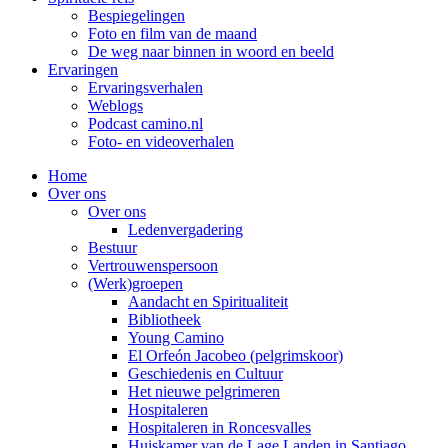
Bespiegelingen
Foto en film van de maand
De weg naar binnen in woord en beeld
Ervaringen
Ervaringsverhalen
Weblogs
Podcast camino.nl
Foto- en videoverhalen
Home
Over ons
Over ons
Ledenvergadering
Bestuur
Vertrouwenspersoon
(Werk)groepen
Aandacht en Spiritualiteit
Bibliotheek
Young Camino
El Orfeón Jacobeo (pelgrimskoor)
Geschiedenis en Cultuur
Het nieuwe pelgrimeren
Hospitaleren
Hospitaleren in Roncesvalles
Huiskamer van de Lage Landen in Santiago