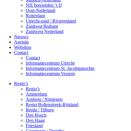
NH benoorden ‘t IJ
Oost-Nederland
Rotterdam
Utrecht-zuid / Rivierenland
Zuidoost Brabant
Zuidwest Nederland
Nieuws
Agenda
Webshop
Contact
Contact
Informatiecentrum Utrecht
Informatiecentrum St. Jacobiparochie
Informatiecentrum Vessem
Regio’s
Regio’s
Amsterdam
Arnhem / Nijmegen
Regio Bollenstreek-Rijnland
Breda / Tilburg
Den Bosch
Den Haag
Friesland
Groningen / Drenthe