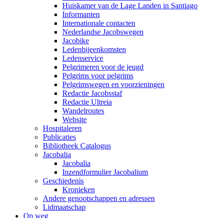
Huiskamer van de Lage Landen in Santiago
Informanten
Internationale contacten
Nederlandse Jacobswegen
Jacobike
Ledenbijeenkomsten
Ledenservice
Pelgrimeren voor de jeugd
Pelgrims voor pelgrims
Pelgrimswegen en voorzieningen
Redactie Jacobsstaf
Redactie Ultreia
Wandelroutes
Website
Hospitaleren
Publicaties
Bibliotheek Catalogus
Jacobalia
Jacobalia
Inzendformulier Jacobalium
Geschiedenis
Kronieken
Andere genootschappen en adressen
Lidmaatschap
Op weg