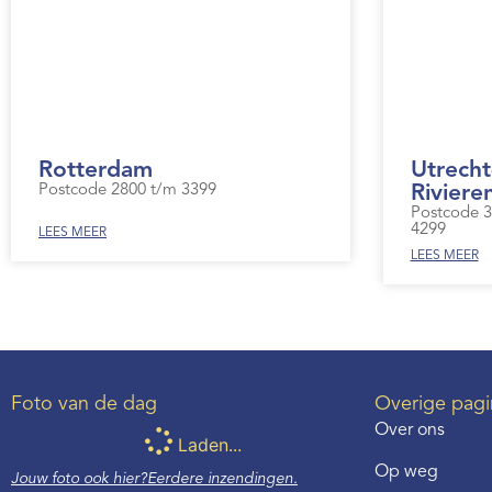
Rotterdam
Utrecht
Postcode 2800 t/m 3399
Riviere
Postcode 3
4299
LEES MEER
LEES MEER
Foto van de dag
Overige pagi
Over ons
Laden...
Op weg
Jouw foto ook hier?
Eerdere inzendingen.