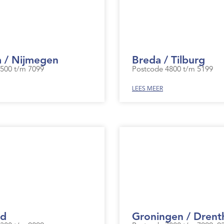
 / Nijmegen
Breda / Tilburg
500 t/m 7099
Postcode 4800 t/m 5199
LEES MEER
nd
Groningen / Drent