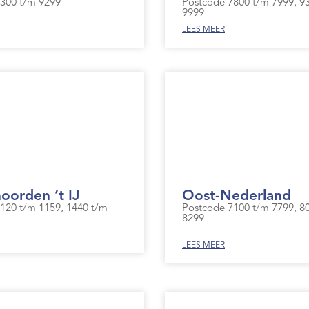
300 t/m 9299
Postcode 7800 t/m 7999, 9
9999
LEES MEER
orden ‘t IJ
Oost-Nederland
120 t/m 1159, 1440 t/m
Postcode 7100 t/m 7799, 8
8299
LEES MEER