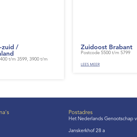
-zuid /
Zuidoost Brabant
nland
Postcode 5500 t/m 5799
400 t/m 3599, 3900 t/m
LEES MEER
na's
Postadres
Het Nederlands Genootschap v
Janskerkhof 28 a