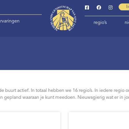
l
rvaringen
regio’s
n
buurt actief. In totaal hebben we 16 regio’s. In iedere regio org
epland waaraan je kunt meedoen. Nieuwsgierig wat er in jouw 