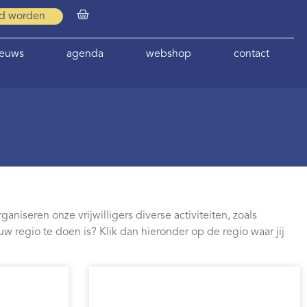
id worden
ieuws
agenda
webshop
contact
aniseren onze vrijwilligers diverse activiteiten, zoals
regio te doen is? Klik dan hieronder op de regio waar jij