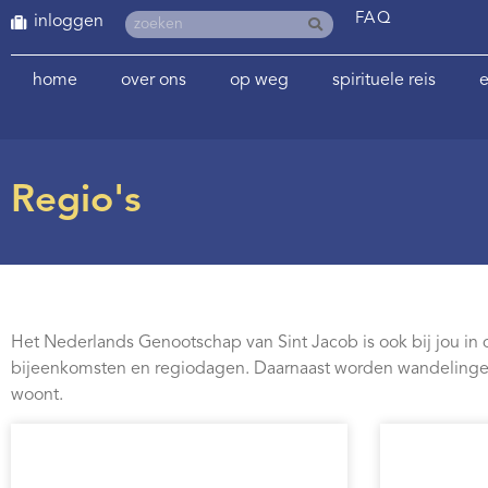
FAQ
inloggen
home
over ons
op weg
spirituele reis
e
Regio's
Het Nederlands Genootschap van Sint Jacob is ook bij jou in de 
bijeenkomsten en regiodagen. Daarnaast worden wandelingen g
woont.