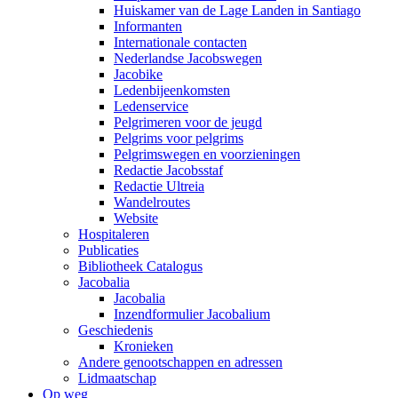
Huiskamer van de Lage Landen in Santiago
Informanten
Internationale contacten
Nederlandse Jacobswegen
Jacobike
Ledenbijeenkomsten
Ledenservice
Pelgrimeren voor de jeugd
Pelgrims voor pelgrims
Pelgrimswegen en voorzieningen
Redactie Jacobsstaf
Redactie Ultreia
Wandelroutes
Website
Hospitaleren
Publicaties
Bibliotheek Catalogus
Jacobalia
Jacobalia
Inzendformulier Jacobalium
Geschiedenis
Kronieken
Andere genootschappen en adressen
Lidmaatschap
Op weg