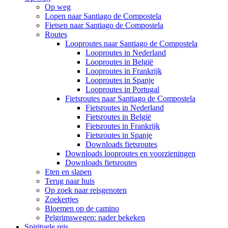
Op weg
Lopen naar Santiago de Compostela
Fietsen naar Santiago de Compostela
Routes
Looproutes naar Santiago de Compostela
Looproutes in Nederland
Looproutes in België
Looproutes in Frankrijk
Looproutes in Spanje
Looproutes in Portugal
Fietsroutes naar Santiago de Compostela
Fietsroutes in Nederland
Fietsroutes in België
Fietsroutes in Frankrijk
Fietsroutes in Spanje
Downloads fietsroutes
Downloads looproutes en voorzieningen
Downloads fietsroutes
Eten en slapen
Terug naar huis
Op zoek naar reisgenoten
Zoekertjes
Bloemen op de camino
Pelgrimswegen: nader bekeken
Spirituele reis