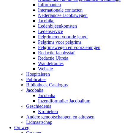
Informanten
Internationale contacten
Nederlandse Jacobswegen
Jacobike
Ledenbijeenkomsten
Ledenservice
Pelgrimeren voor de jeugd
Pelgrims voor pelgrims
Pelgrimswegen en voorzieningen
Redactie Jacobsstaf
Redactie Ultreia
Wandelroutes
Website
Hospitaleren
Publicaties
Bibliotheek Catalogus
Jacobalia
Jacobalia
Inzendformulier Jacobalium
Geschiedenis
Kronieken
Andere genootschappen en adressen
Lidmaatschap
Op weg
Op weg