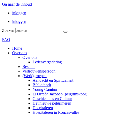
Ga naar de inhoud
inloggen
inloggen
Zoeken
FAQ
Home
Over ons
Over ons
Ledenvergadering
Bestuur
Vertrouwenspersoon
(Werk)groepen
Aandacht en Spiritualiteit
Bibliotheek
Young Camino
El Orfeón Jacobeo (pelgrimskoor)
Geschiedenis en Cultuur
Het nieuwe pelgrimeren
Hospitaleren
Hospitaleren in Roncesvalles