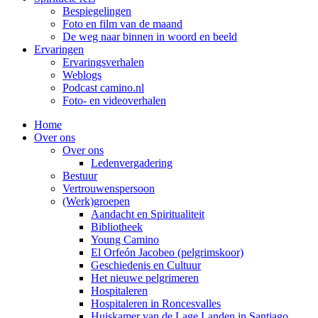
Bespiegelingen
Foto en film van de maand
De weg naar binnen in woord en beeld
Ervaringen
Ervaringsverhalen
Weblogs
Podcast camino.nl
Foto- en videoverhalen
Home
Over ons
Over ons
Ledenvergadering
Bestuur
Vertrouwenspersoon
(Werk)groepen
Aandacht en Spiritualiteit
Bibliotheek
Young Camino
El Orfeón Jacobeo (pelgrimskoor)
Geschiedenis en Cultuur
Het nieuwe pelgrimeren
Hospitaleren
Hospitaleren in Roncesvalles
Huiskamer van de Lage Landen in Santiago