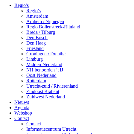
Regio’s
Regio’s
Amsterdam
Arnhem / Nijmegen
Regio Bollenstreek-Rijnland
Breda / Tilburg
Den Bosch
Den Haag
Friesland
Groningen / Drenthe
Limburg
Midden-Nederland
NH benoorden ‘t IJ
Oost-Nederland
Rotterdam
Utrecht-zuid / Rivierenland
Zuidoost Brabant
Zuidwest Nederland
Nieuws
Agenda
Webshop
Contact
Contact
Informatiecentrum Utrecht