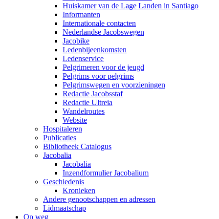
Huiskamer van de Lage Landen in Santiago
Informanten
Internationale contacten
Nederlandse Jacobswegen
Jacobike
Ledenbijeenkomsten
Ledenservice
Pelgrimeren voor de jeugd
Pelgrims voor pelgrims
Pelgrimswegen en voorzieningen
Redactie Jacobsstaf
Redactie Ultreia
Wandelroutes
Website
Hospitaleren
Publicaties
Bibliotheek Catalogus
Jacobalia
Jacobalia
Inzendformulier Jacobalium
Geschiedenis
Kronieken
Andere genootschappen en adressen
Lidmaatschap
Op weg