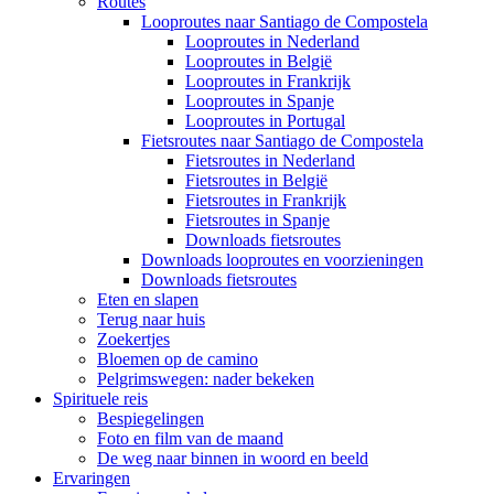
Routes
Looproutes naar Santiago de Compostela
Looproutes in Nederland
Looproutes in België
Looproutes in Frankrijk
Looproutes in Spanje
Looproutes in Portugal
Fietsroutes naar Santiago de Compostela
Fietsroutes in Nederland
Fietsroutes in België
Fietsroutes in Frankrijk
Fietsroutes in Spanje
Downloads fietsroutes
Downloads looproutes en voorzieningen
Downloads fietsroutes
Eten en slapen
Terug naar huis
Zoekertjes
Bloemen op de camino
Pelgrimswegen: nader bekeken
Spirituele reis
Bespiegelingen
Foto en film van de maand
De weg naar binnen in woord en beeld
Ervaringen