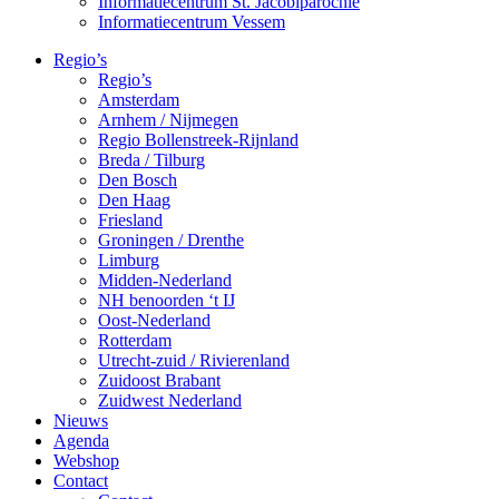
Informatiecentrum St. Jacobiparochie
Informatiecentrum Vessem
Regio’s
Regio’s
Amsterdam
Arnhem / Nijmegen
Regio Bollenstreek-Rijnland
Breda / Tilburg
Den Bosch
Den Haag
Friesland
Groningen / Drenthe
Limburg
Midden-Nederland
NH benoorden ‘t IJ
Oost-Nederland
Rotterdam
Utrecht-zuid / Rivierenland
Zuidoost Brabant
Zuidwest Nederland
Nieuws
Agenda
Webshop
Contact