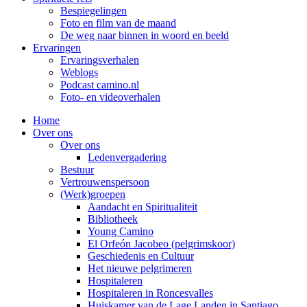
Bespiegelingen
Foto en film van de maand
De weg naar binnen in woord en beeld
Ervaringen
Ervaringsverhalen
Weblogs
Podcast camino.nl
Foto- en videoverhalen
Home
Over ons
Over ons
Ledenvergadering
Bestuur
Vertrouwenspersoon
(Werk)groepen
Aandacht en Spiritualiteit
Bibliotheek
Young Camino
El Orfeón Jacobeo (pelgrimskoor)
Geschiedenis en Cultuur
Het nieuwe pelgrimeren
Hospitaleren
Hospitaleren in Roncesvalles
Huiskamer van de Lage Landen in Santiago