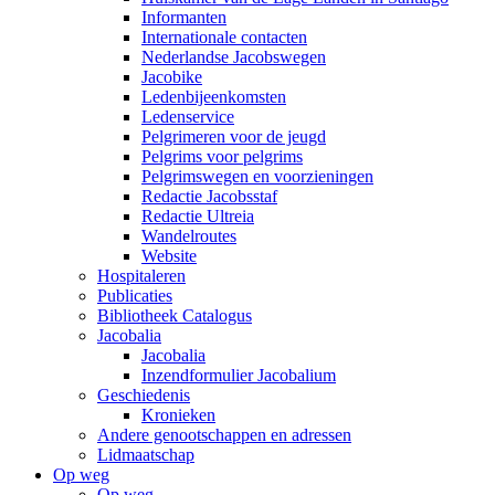
Informanten
Internationale contacten
Nederlandse Jacobswegen
Jacobike
Ledenbijeenkomsten
Ledenservice
Pelgrimeren voor de jeugd
Pelgrims voor pelgrims
Pelgrimswegen en voorzieningen
Redactie Jacobsstaf
Redactie Ultreia
Wandelroutes
Website
Hospitaleren
Publicaties
Bibliotheek Catalogus
Jacobalia
Jacobalia
Inzendformulier Jacobalium
Geschiedenis
Kronieken
Andere genootschappen en adressen
Lidmaatschap
Op weg
Op weg