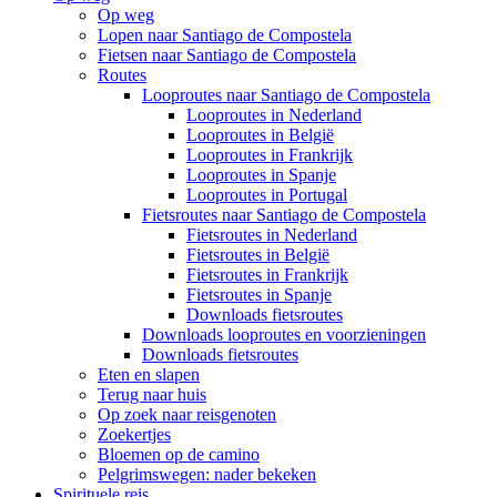
Op weg
Lopen naar Santiago de Compostela
Fietsen naar Santiago de Compostela
Routes
Looproutes naar Santiago de Compostela
Looproutes in Nederland
Looproutes in België
Looproutes in Frankrijk
Looproutes in Spanje
Looproutes in Portugal
Fietsroutes naar Santiago de Compostela
Fietsroutes in Nederland
Fietsroutes in België
Fietsroutes in Frankrijk
Fietsroutes in Spanje
Downloads fietsroutes
Downloads looproutes en voorzieningen
Downloads fietsroutes
Eten en slapen
Terug naar huis
Op zoek naar reisgenoten
Zoekertjes
Bloemen op de camino
Pelgrimswegen: nader bekeken
Spirituele reis