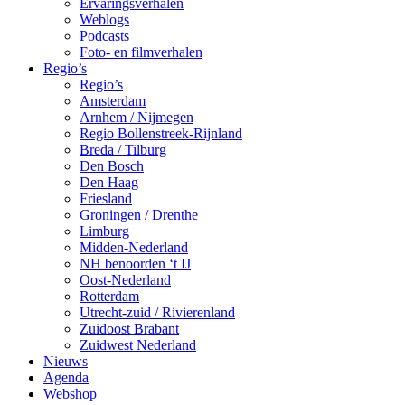
Ervaringsverhalen
Weblogs
Podcasts
Foto- en filmverhalen
Regio’s
Regio’s
Amsterdam
Arnhem / Nijmegen
Regio Bollenstreek-Rijnland
Breda / Tilburg
Den Bosch
Den Haag
Friesland
Groningen / Drenthe
Limburg
Midden-Nederland
NH benoorden ‘t IJ
Oost-Nederland
Rotterdam
Utrecht-zuid / Rivierenland
Zuidoost Brabant
Zuidwest Nederland
Nieuws
Agenda
Webshop