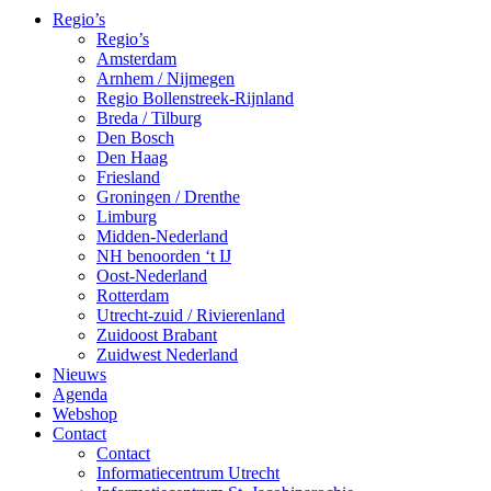
Regio’s
Regio’s
Amsterdam
Arnhem / Nijmegen
Regio Bollenstreek-Rijnland
Breda / Tilburg
Den Bosch
Den Haag
Friesland
Groningen / Drenthe
Limburg
Midden-Nederland
NH benoorden ‘t IJ
Oost-Nederland
Rotterdam
Utrecht-zuid / Rivierenland
Zuidoost Brabant
Zuidwest Nederland
Nieuws
Agenda
Webshop
Contact
Contact
Informatiecentrum Utrecht