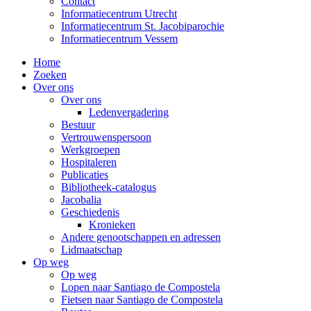
Contact
Informatiecentrum Utrecht
Informatiecentrum St. Jacobiparochie
Informatiecentrum Vessem
Home
Zoeken
Over ons
Over ons
Ledenvergadering
Bestuur
Vertrouwenspersoon
Werkgroepen
Hospitaleren
Publicaties
Bibliotheek-catalogus
Jacobalia
Geschiedenis
Kronieken
Andere genootschappen en adressen
Lidmaatschap
Op weg
Op weg
Lopen naar Santiago de Compostela
Fietsen naar Santiago de Compostela