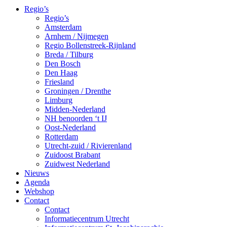
Regio’s
Regio’s
Amsterdam
Arnhem / Nijmegen
Regio Bollenstreek-Rijnland
Breda / Tilburg
Den Bosch
Den Haag
Friesland
Groningen / Drenthe
Limburg
Midden-Nederland
NH benoorden ‘t IJ
Oost-Nederland
Rotterdam
Utrecht-zuid / Rivierenland
Zuidoost Brabant
Zuidwest Nederland
Nieuws
Agenda
Webshop
Contact
Contact
Informatiecentrum Utrecht