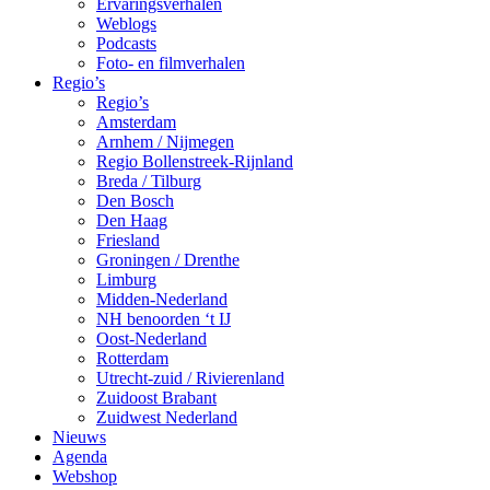
Ervaringsverhalen
Weblogs
Podcasts
Foto- en filmverhalen
Regio’s
Regio’s
Amsterdam
Arnhem / Nijmegen
Regio Bollenstreek-Rijnland
Breda / Tilburg
Den Bosch
Den Haag
Friesland
Groningen / Drenthe
Limburg
Midden-Nederland
NH benoorden ‘t IJ
Oost-Nederland
Rotterdam
Utrecht-zuid / Rivierenland
Zuidoost Brabant
Zuidwest Nederland
Nieuws
Agenda
Webshop