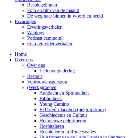
Bespiegelingen
Foto en film van de maand
De weg naar binnen in woord en beeld
Ervaringen
Ervaringsverhalen
Weblogs
Podcast camino.nl
Foto- en videoverhalen
Home
Over ons
Over ons
Ledenvergadering
Bestuur
Vertrouwenspersoon
(Werk)groepen
Aandacht en Spiritualiteit
Bibliotheek
Young Camino
El Orfeón Jacobeo (pelgrimskoor)
Geschiedenis en Cultuur
Het nieuwe pelgrimeren
Hospitaleren
Hospitaleren in Roncesvalles
Huiskamer van de Lage Landen in Santiago