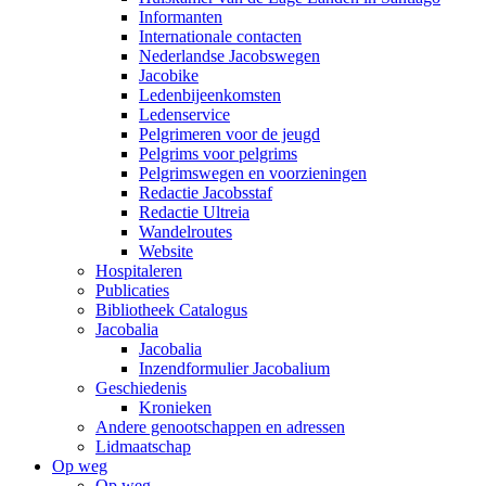
Informanten
Internationale contacten
Nederlandse Jacobswegen
Jacobike
Ledenbijeenkomsten
Ledenservice
Pelgrimeren voor de jeugd
Pelgrims voor pelgrims
Pelgrimswegen en voorzieningen
Redactie Jacobsstaf
Redactie Ultreia
Wandelroutes
Website
Hospitaleren
Publicaties
Bibliotheek Catalogus
Jacobalia
Jacobalia
Inzendformulier Jacobalium
Geschiedenis
Kronieken
Andere genootschappen en adressen
Lidmaatschap
Op weg
Op weg