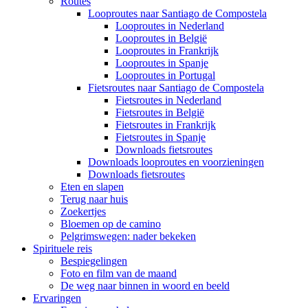
Routes
Looproutes naar Santiago de Compostela
Looproutes in Nederland
Looproutes in België
Looproutes in Frankrijk
Looproutes in Spanje
Looproutes in Portugal
Fietsroutes naar Santiago de Compostela
Fietsroutes in Nederland
Fietsroutes in België
Fietsroutes in Frankrijk
Fietsroutes in Spanje
Downloads fietsroutes
Downloads looproutes en voorzieningen
Downloads fietsroutes
Eten en slapen
Terug naar huis
Zoekertjes
Bloemen op de camino
Pelgrimswegen: nader bekeken
Spirituele reis
Bespiegelingen
Foto en film van de maand
De weg naar binnen in woord en beeld
Ervaringen