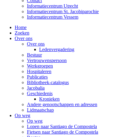
Contact
Informatiecentrum Utrecht
Informatiecentrum St. Jacobiparochie
Informatiecentrum Vessem
Home
Zoeken
Over ons
Over ons
Ledenvergadering
Bestuur
Vertrouwenspersoon
Werkgroepen
Hospitaleren
Publicaties
Bibliotheek-catalogus
Jacobalia
Geschiedenis
Kronieken
Andere genootschappen en adressen
Lidmaatschap
Op weg
Op weg
Lopen naar Santiago de Compostela
Fietsen naar Santiago de Compostela