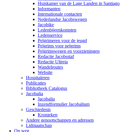
Huiskamer van de Lage Landen in Santiago
Informanten
Internationale contacten
Nederlandse Jacobswegen
Jacobike
Ledenbijeenkomsten
Ledenservice
Pelgrimeren voor de jeugd
Pelgrims voor pelgrims
Pelgrimswegen en voorzieningen
Redactie Jacobsstaf
Redactie Ultreia
Wandelroutes
Website
Hospitaleren
Publicaties
Bibliotheek Catalogus
Jacobalia
Jacobalia
Inzendformulier Jacobalium
Geschiedenis
Kronieken
Andere genootschappen en adressen
Lidmaatschap
Op weg