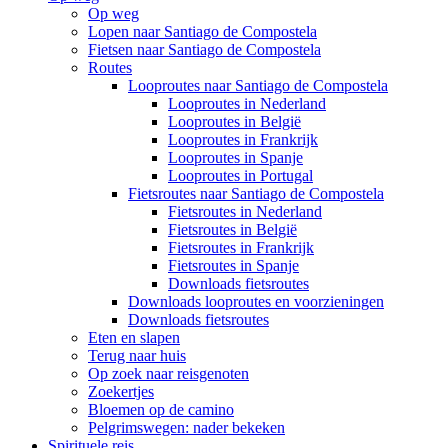
Op weg
Lopen naar Santiago de Compostela
Fietsen naar Santiago de Compostela
Routes
Looproutes naar Santiago de Compostela
Looproutes in Nederland
Looproutes in België
Looproutes in Frankrijk
Looproutes in Spanje
Looproutes in Portugal
Fietsroutes naar Santiago de Compostela
Fietsroutes in Nederland
Fietsroutes in België
Fietsroutes in Frankrijk
Fietsroutes in Spanje
Downloads fietsroutes
Downloads looproutes en voorzieningen
Downloads fietsroutes
Eten en slapen
Terug naar huis
Op zoek naar reisgenoten
Zoekertjes
Bloemen op de camino
Pelgrimswegen: nader bekeken
Spirituele reis