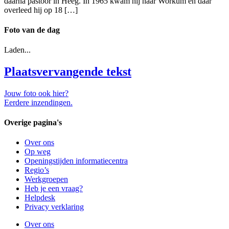
daarna pastoor in Heeg. In 1965 kwam hij naar Workum en daar
overleed hij op 18 […]
Foto van de dag
Laden...
Plaatsvervangende tekst
Jouw foto ook hier?
Eerdere inzendingen.
Overige pagina's
Over ons
Op weg
Openingstijden informatiecentra
Regio’s
Werkgroepen
Heb je een vraag?
Helpdesk
Privacy verklaring
Over ons