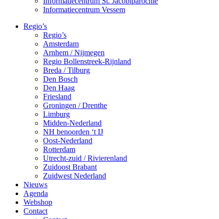
Informatiecentrum St. Jacobiparochie
Informatiecentrum Vessem
Regio’s
Regio’s
Amsterdam
Arnhem / Nijmegen
Regio Bollenstreek-Rijnland
Breda / Tilburg
Den Bosch
Den Haag
Friesland
Groningen / Drenthe
Limburg
Midden-Nederland
NH benoorden ‘t IJ
Oost-Nederland
Rotterdam
Utrecht-zuid / Rivierenland
Zuidoost Brabant
Zuidwest Nederland
Nieuws
Agenda
Webshop
Contact