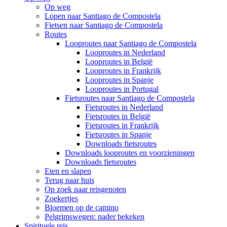
Op weg
Lopen naar Santiago de Compostela
Fietsen naar Santiago de Compostela
Routes
Looproutes naar Santiago de Compostela
Looproutes in Nederland
Looproutes in België
Looproutes in Frankrijk
Looproutes in Spanje
Looproutes in Portugal
Fietsroutes naar Santiago de Compostela
Fietsroutes in Nederland
Fietsroutes in België
Fietsroutes in Frankrijk
Fietsroutes in Spanje
Downloads fietsroutes
Downloads looproutes en voorzieningen
Downloads fietsroutes
Eten en slapen
Terug naar huis
Op zoek naar reisgenoten
Zoekertjes
Bloemen op de camino
Pelgrimswegen: nader bekeken
Spirituele reis