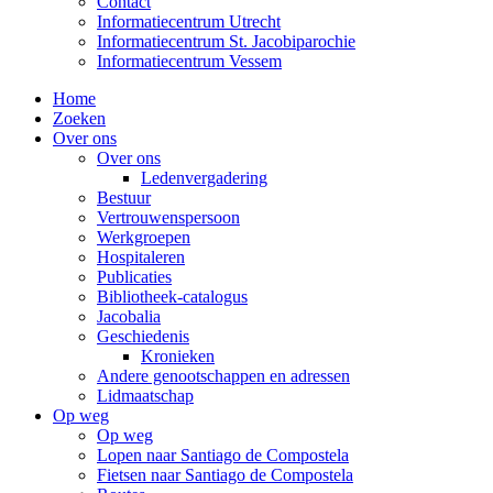
Contact
Informatiecentrum Utrecht
Informatiecentrum St. Jacobiparochie
Informatiecentrum Vessem
Home
Zoeken
Over ons
Over ons
Ledenvergadering
Bestuur
Vertrouwenspersoon
Werkgroepen
Hospitaleren
Publicaties
Bibliotheek-catalogus
Jacobalia
Geschiedenis
Kronieken
Andere genootschappen en adressen
Lidmaatschap
Op weg
Op weg
Lopen naar Santiago de Compostela
Fietsen naar Santiago de Compostela