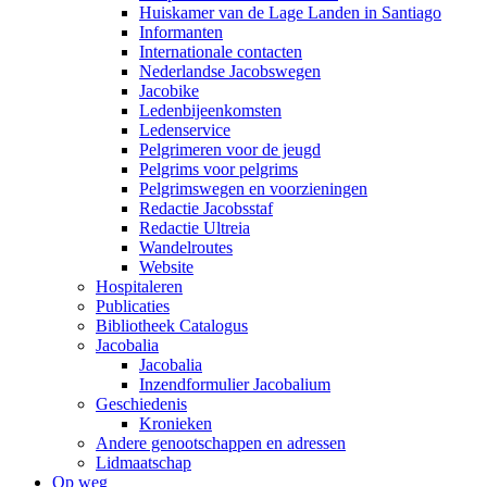
Huiskamer van de Lage Landen in Santiago
Informanten
Internationale contacten
Nederlandse Jacobswegen
Jacobike
Ledenbijeenkomsten
Ledenservice
Pelgrimeren voor de jeugd
Pelgrims voor pelgrims
Pelgrimswegen en voorzieningen
Redactie Jacobsstaf
Redactie Ultreia
Wandelroutes
Website
Hospitaleren
Publicaties
Bibliotheek Catalogus
Jacobalia
Jacobalia
Inzendformulier Jacobalium
Geschiedenis
Kronieken
Andere genootschappen en adressen
Lidmaatschap
Op weg