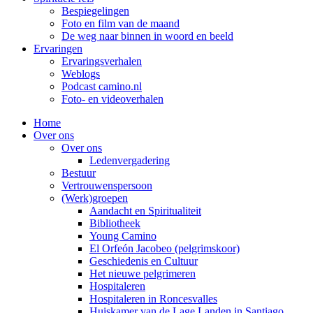
Bespiegelingen
Foto en film van de maand
De weg naar binnen in woord en beeld
Ervaringen
Ervaringsverhalen
Weblogs
Podcast camino.nl
Foto- en videoverhalen
Home
Over ons
Over ons
Ledenvergadering
Bestuur
Vertrouwenspersoon
(Werk)groepen
Aandacht en Spiritualiteit
Bibliotheek
Young Camino
El Orfeón Jacobeo (pelgrimskoor)
Geschiedenis en Cultuur
Het nieuwe pelgrimeren
Hospitaleren
Hospitaleren in Roncesvalles
Huiskamer van de Lage Landen in Santiago