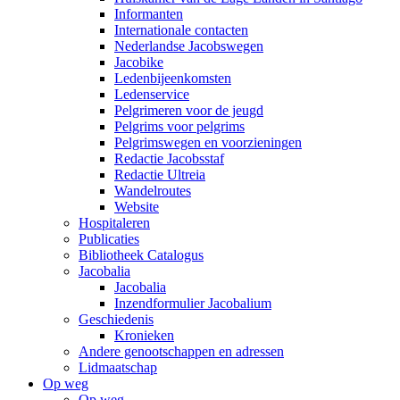
Informanten
Internationale contacten
Nederlandse Jacobswegen
Jacobike
Ledenbijeenkomsten
Ledenservice
Pelgrimeren voor de jeugd
Pelgrims voor pelgrims
Pelgrimswegen en voorzieningen
Redactie Jacobsstaf
Redactie Ultreia
Wandelroutes
Website
Hospitaleren
Publicaties
Bibliotheek Catalogus
Jacobalia
Jacobalia
Inzendformulier Jacobalium
Geschiedenis
Kronieken
Andere genootschappen en adressen
Lidmaatschap
Op weg
Op weg