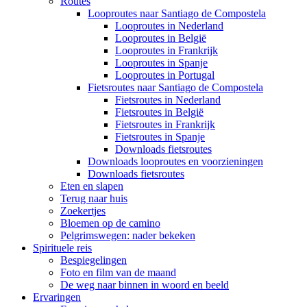
Routes
Looproutes naar Santiago de Compostela
Looproutes in Nederland
Looproutes in België
Looproutes in Frankrijk
Looproutes in Spanje
Looproutes in Portugal
Fietsroutes naar Santiago de Compostela
Fietsroutes in Nederland
Fietsroutes in België
Fietsroutes in Frankrijk
Fietsroutes in Spanje
Downloads fietsroutes
Downloads looproutes en voorzieningen
Downloads fietsroutes
Eten en slapen
Terug naar huis
Zoekertjes
Bloemen op de camino
Pelgrimswegen: nader bekeken
Spirituele reis
Bespiegelingen
Foto en film van de maand
De weg naar binnen in woord en beeld
Ervaringen