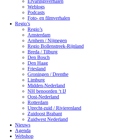
Ervaringsverhalen
Weblogs
Podcasts
Foto- en filmverhalen
Regio’s
Regio’s
Amsterdam
Arnhem / Nijmegen
Regio Bollenstreek-Rijnland
Breda / Tilburg
Den Bosch
Den Haag
Friesland
Groningen / Drenthe
Limburg
Midden-Nederland
NH benoorden ‘t IJ
Oost-Nederland
Rotterdam
Utrecht-zuid / Rivierenland
Zuidoost Brabant
Zuidwest Nederland
Nieuws
Agenda
Webshop