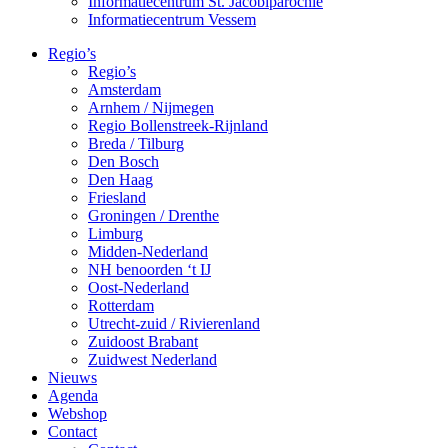
Informatiecentrum St. Jacobiparochie
Informatiecentrum Vessem
Regio’s
Regio’s
Amsterdam
Arnhem / Nijmegen
Regio Bollenstreek-Rijnland
Breda / Tilburg
Den Bosch
Den Haag
Friesland
Groningen / Drenthe
Limburg
Midden-Nederland
NH benoorden ‘t IJ
Oost-Nederland
Rotterdam
Utrecht-zuid / Rivierenland
Zuidoost Brabant
Zuidwest Nederland
Nieuws
Agenda
Webshop
Contact