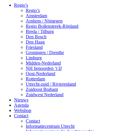
Regio’s
Regio’s
Amsterdam
Arnhem / Nijmegen
Regio Bollenstreek-Rijnland
Breda / Tilburg
Den Bosch
Den Haag
Friesland
Groningen / Drenthe
Limburg
Midden-Nederland
NH benoorden ‘t IJ
Oost-Nederland
Rotterdam
Utrecht-zuid / Rivierenland
Zuidoost Brabant
Zuidwest Nederland
Nieuws
Agenda
Webshop
Contact
Contact
Informatiecentrum Utrecht