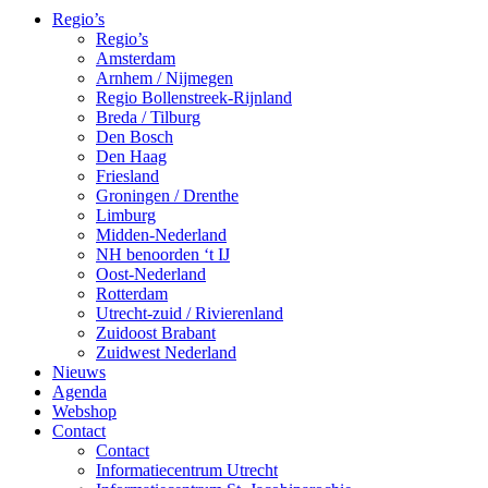
Regio’s
Regio’s
Amsterdam
Arnhem / Nijmegen
Regio Bollenstreek-Rijnland
Breda / Tilburg
Den Bosch
Den Haag
Friesland
Groningen / Drenthe
Limburg
Midden-Nederland
NH benoorden ‘t IJ
Oost-Nederland
Rotterdam
Utrecht-zuid / Rivierenland
Zuidoost Brabant
Zuidwest Nederland
Nieuws
Agenda
Webshop
Contact
Contact
Informatiecentrum Utrecht