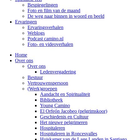
Bespiegelingen
Foto en film van de maand
De weg naar binnen in woord en beeld
Ervaringen
Ervaringsverhalen
Weblogs
Podcast camino.nl
Foto- en videoverhalen
Home
Over ons
Over ons
Ledenvergadering
Bestuur
Vertrouwenspersoon
(Werk)groepen
Aandacht en Spiritualiteit
Bibliotheek
Young Camino
El Orfeón Jacobeo (pelgrimskoor)
Geschiedenis en Cultuur
Het nieuwe pelgrimeren
Hospitaleren
Hospitaleren in Roncesvalles
Huiskamer van de Lage Landen in Santiago