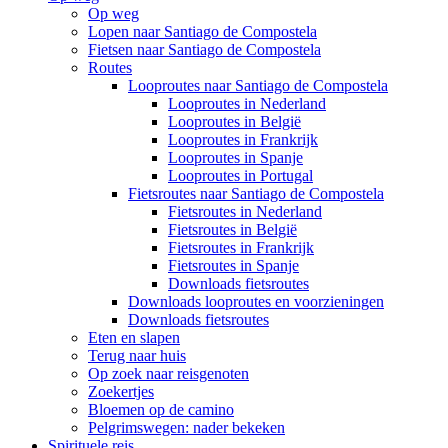
Op weg
Lopen naar Santiago de Compostela
Fietsen naar Santiago de Compostela
Routes
Looproutes naar Santiago de Compostela
Looproutes in Nederland
Looproutes in België
Looproutes in Frankrijk
Looproutes in Spanje
Looproutes in Portugal
Fietsroutes naar Santiago de Compostela
Fietsroutes in Nederland
Fietsroutes in België
Fietsroutes in Frankrijk
Fietsroutes in Spanje
Downloads fietsroutes
Downloads looproutes en voorzieningen
Downloads fietsroutes
Eten en slapen
Terug naar huis
Op zoek naar reisgenoten
Zoekertjes
Bloemen op de camino
Pelgrimswegen: nader bekeken
Spirituele reis