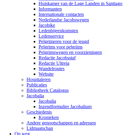
Huiskamer van de Lage Landen in Santiago
Informanten
Internationale contacten
Nederlandse Jacobswegen
Jacobike
Ledenbijeenkomsten
Ledenservice
Pelgrimeren voor de jeugd
Pelgrims voor pelgrims
Pelgrimswegen en voorzieningen
Redactie Jacobsstaf
Redactie Ultreia
Wandelroutes
Website
Hospitaleren
Publicaties
Bibliotheek Catalogus
Jacobalia
Jacobalia
Inzendformulier Jacobalium
Geschiedenis
Kronieken
Andere genootschappen en adressen
Lidmaatschap
Op weg