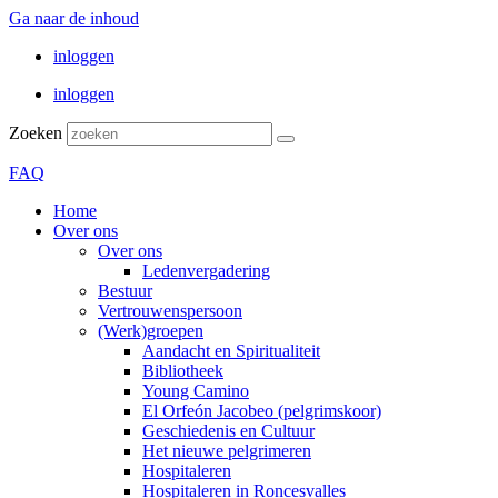
Ga naar de inhoud
inloggen
inloggen
Zoeken
FAQ
Home
Over ons
Over ons
Ledenvergadering
Bestuur
Vertrouwenspersoon
(Werk)groepen
Aandacht en Spiritualiteit
Bibliotheek
Young Camino
El Orfeón Jacobeo (pelgrimskoor)
Geschiedenis en Cultuur
Het nieuwe pelgrimeren
Hospitaleren
Hospitaleren in Roncesvalles