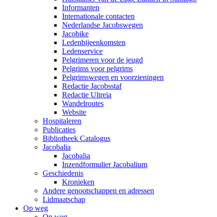
Informanten
Internationale contacten
Nederlandse Jacobswegen
Jacobike
Ledenbijeenkomsten
Ledenservice
Pelgrimeren voor de jeugd
Pelgrims voor pelgrims
Pelgrimswegen en voorzieningen
Redactie Jacobsstaf
Redactie Ultreia
Wandelroutes
Website
Hospitaleren
Publicaties
Bibliotheek Catalogus
Jacobalia
Jacobalia
Inzendformulier Jacobalium
Geschiedenis
Kronieken
Andere genootschappen en adressen
Lidmaatschap
Op weg
Op weg