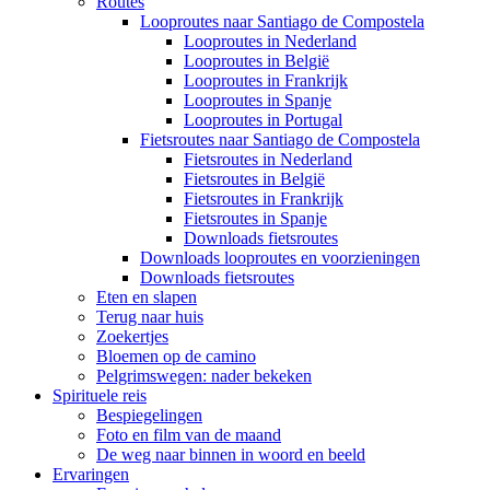
Routes
Looproutes naar Santiago de Compostela
Looproutes in Nederland
Looproutes in België
Looproutes in Frankrijk
Looproutes in Spanje
Looproutes in Portugal
Fietsroutes naar Santiago de Compostela
Fietsroutes in Nederland
Fietsroutes in België
Fietsroutes in Frankrijk
Fietsroutes in Spanje
Downloads fietsroutes
Downloads looproutes en voorzieningen
Downloads fietsroutes
Eten en slapen
Terug naar huis
Zoekertjes
Bloemen op de camino
Pelgrimswegen: nader bekeken
Spirituele reis
Bespiegelingen
Foto en film van de maand
De weg naar binnen in woord en beeld
Ervaringen