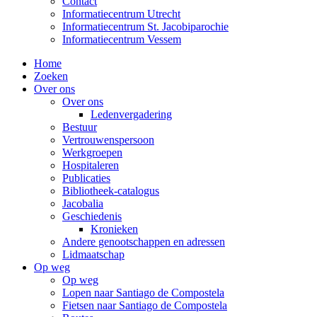
Contact
Informatiecentrum Utrecht
Informatiecentrum St. Jacobiparochie
Informatiecentrum Vessem
Home
Zoeken
Over ons
Over ons
Ledenvergadering
Bestuur
Vertrouwenspersoon
Werkgroepen
Hospitaleren
Publicaties
Bibliotheek-catalogus
Jacobalia
Geschiedenis
Kronieken
Andere genootschappen en adressen
Lidmaatschap
Op weg
Op weg
Lopen naar Santiago de Compostela
Fietsen naar Santiago de Compostela