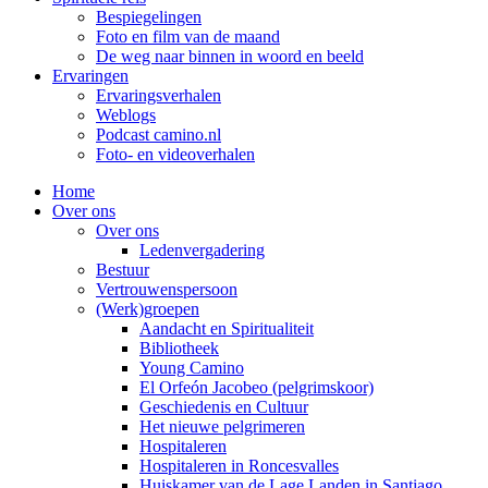
Bespiegelingen
Foto en film van de maand
De weg naar binnen in woord en beeld
Ervaringen
Ervaringsverhalen
Weblogs
Podcast camino.nl
Foto- en videoverhalen
Home
Over ons
Over ons
Ledenvergadering
Bestuur
Vertrouwenspersoon
(Werk)groepen
Aandacht en Spiritualiteit
Bibliotheek
Young Camino
El Orfeón Jacobeo (pelgrimskoor)
Geschiedenis en Cultuur
Het nieuwe pelgrimeren
Hospitaleren
Hospitaleren in Roncesvalles
Huiskamer van de Lage Landen in Santiago