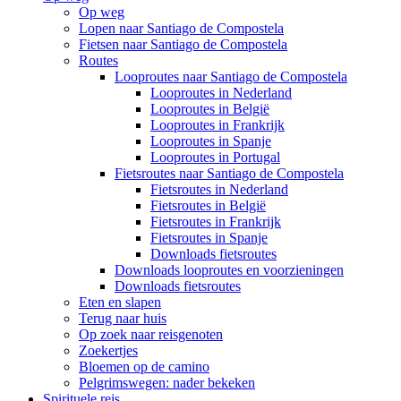
Op weg
Lopen naar Santiago de Compostela
Fietsen naar Santiago de Compostela
Routes
Looproutes naar Santiago de Compostela
Looproutes in Nederland
Looproutes in België
Looproutes in Frankrijk
Looproutes in Spanje
Looproutes in Portugal
Fietsroutes naar Santiago de Compostela
Fietsroutes in Nederland
Fietsroutes in België
Fietsroutes in Frankrijk
Fietsroutes in Spanje
Downloads fietsroutes
Downloads looproutes en voorzieningen
Downloads fietsroutes
Eten en slapen
Terug naar huis
Op zoek naar reisgenoten
Zoekertjes
Bloemen op de camino
Pelgrimswegen: nader bekeken
Spirituele reis