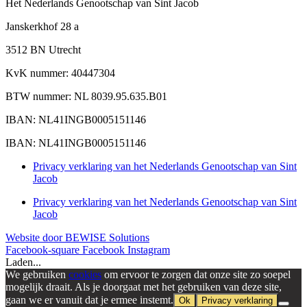
Het Nederlands Genootschap van Sint Jacob
Janskerkhof 28 a
3512 BN Utrecht
KvK nummer: 40447304
BTW nummer: NL 8039.95.635.B01
IBAN: NL41INGB0005151146
IBAN: NL41INGB0005151146
Privacy verklaring van het Nederlands Genootschap van Sint
Jacob
Privacy verklaring van het Nederlands Genootschap van Sint
Jacob
Website door BEWISE Solutions
Facebook-square
Facebook
Instagram
Laden...
We gebruiken
cookies
om ervoor te zorgen dat onze site zo soepel
mogelijk draait. Als je doorgaat met het gebruiken van deze site,
gaan we er vanuit dat je ermee instemt.
Ok
Privacy verklaring