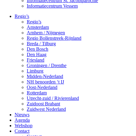
Informatiecentrum St. Jacobiparochie
Informatiecentrum Vessem
Regio’s
Regio’s
Amsterdam
Arnhem / Nijmegen
Regio Bollenstreek-Rijnland
Breda / Tilburg
Den Bosch
Den Haag
Friesland
Groningen / Drenthe
Limburg
Midden-Nederland
NH benoorden ‘t IJ
Oost-Nederland
Rotterdam
Utrecht-zuid / Rivierenland
Zuidoost Brabant
Zuidwest Nederland
Nieuws
Agenda
Webshop
Contact