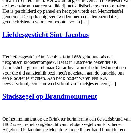
circa 1510 in Haarlem. Het wordt toegeschreven aan de Meester van
de Levensbron naar een schilderij met stilistische overeenkomsten.
Het is geschilderd op paneel en het type wordt een Memorietafel
genoemd. De opdrachtgevers wilden hiermee laten zien dat zij
goede christenen waren en hoopten zo na […]
Liefdesgesticht Sint-Jacobus
Het liefdesgesticht Sint Jacobus is in 1868 gebouwd als een
neogotisch kloostercomplex. Het is in Enschede bekender als
Larinksticht, genoemd naar Gerardus Larink die bij testament een
voor die tijd aanzienlijk bezit heeft nagelaten aan de parochie om
een klooster te stichten. Aan het klooster waren een R.K.
bewaarschool, een handwerkschool voor meisjes en een […]
Stadszegel op Brandmonument
Op het monument op de Brink ter herinnering aan de stadsbrand van
1862 is een reliëf aangebracht van het stadszegel van Enschede.
Afgebeeld is Jacobus de Meerdere. In de linker hand houdt hij een