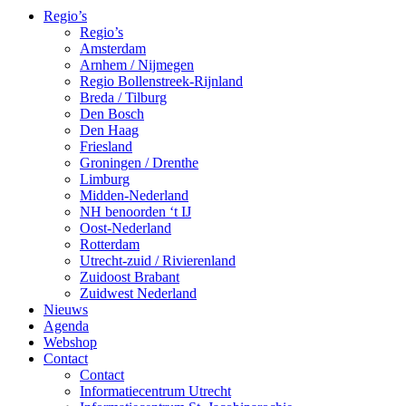
Regio’s
Regio’s
Amsterdam
Arnhem / Nijmegen
Regio Bollenstreek-Rijnland
Breda / Tilburg
Den Bosch
Den Haag
Friesland
Groningen / Drenthe
Limburg
Midden-Nederland
NH benoorden ‘t IJ
Oost-Nederland
Rotterdam
Utrecht-zuid / Rivierenland
Zuidoost Brabant
Zuidwest Nederland
Nieuws
Agenda
Webshop
Contact
Contact
Informatiecentrum Utrecht