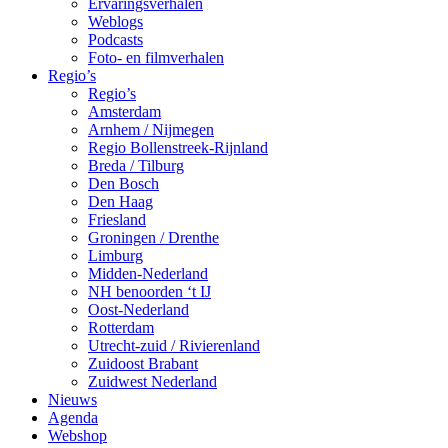
Ervaringsverhalen
Weblogs
Podcasts
Foto- en filmverhalen
Regio’s
Regio’s
Amsterdam
Arnhem / Nijmegen
Regio Bollenstreek-Rijnland
Breda / Tilburg
Den Bosch
Den Haag
Friesland
Groningen / Drenthe
Limburg
Midden-Nederland
NH benoorden ‘t IJ
Oost-Nederland
Rotterdam
Utrecht-zuid / Rivierenland
Zuidoost Brabant
Zuidwest Nederland
Nieuws
Agenda
Webshop