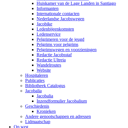
Huiskamer van de Lage Landen in Santiago
Informanten
Internationale contacten
Nederlandse Jacobswegen
Jacobike
Ledenbijeenkomsten
Ledenservice
Pelgrimeren voor de jeugd
Pelgrims voor pelgrims
Pelgrimswegen en voorzieningen
Redactie Jacobsstaf
Redactie Ultreia
Wandelroutes
Website
Hospitaleren
Publicaties
Bibliotheek Catalogus
Jacobalia
Jacobalia
Inzendformulier Jacobalium
Geschiedenis
Kronieken
Andere genootschappen en adressen
Lidmaatschap
Op weg