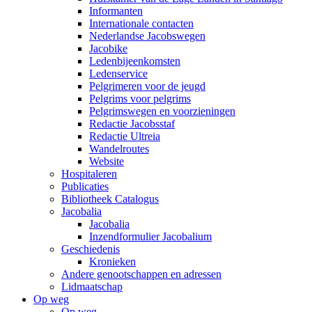
Informanten
Internationale contacten
Nederlandse Jacobswegen
Jacobike
Ledenbijeenkomsten
Ledenservice
Pelgrimeren voor de jeugd
Pelgrims voor pelgrims
Pelgrimswegen en voorzieningen
Redactie Jacobsstaf
Redactie Ultreia
Wandelroutes
Website
Hospitaleren
Publicaties
Bibliotheek Catalogus
Jacobalia
Jacobalia
Inzendformulier Jacobalium
Geschiedenis
Kronieken
Andere genootschappen en adressen
Lidmaatschap
Op weg
Op weg