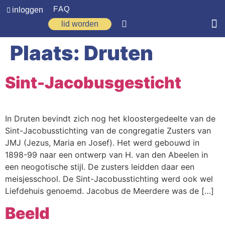
FAQ
inloggen
lid worden
Plaats:
Druten
Home
Zoeken
Sint-Jacobusgesticht
Over ons
Op weg
In Druten bevindt zich nog het kloostergedeelte van de
Sint-Jacobusstichting van de congregatie Zusters van
Spirituele reis
JMJ (Jezus, Maria en Josef). Het werd gebouwd in
Ervaringen
1898-99 naar een ontwerp van H. van den Abeelen in
een neogotische stijl. De zusters leidden daar een
Regio’s
meisjesschool. De Sint-Jacobusstichting werd ook wel
Liefdehuis genoemd. Jacobus de Meerdere was de […]
Nieuws
Beeld
Agenda