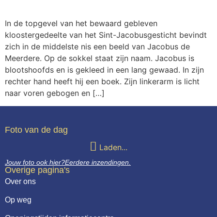
Webshop
In de topgevel van het bewaard gebleven
Contact
kloostergedeelte van het Sint-Jacobusgesticht bevindt
zich in de middelste nis een beeld van Jacobus de
Meerdere. Op de sokkel staat zijn naam. Jacobus is
blootshoofds en is gekleed in een lang gewaad. In zijn
rechter hand heeft hij een boek. Zijn linkerarm is licht
naar voren gebogen en […]
Foto van de dag
Laden...
Jouw foto ook hier?
Eerdere inzendingen.
Overige pagina's
Over ons
Op weg