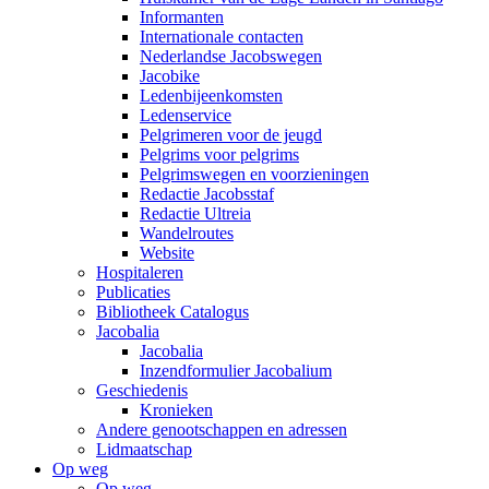
Informanten
Internationale contacten
Nederlandse Jacobswegen
Jacobike
Ledenbijeenkomsten
Ledenservice
Pelgrimeren voor de jeugd
Pelgrims voor pelgrims
Pelgrimswegen en voorzieningen
Redactie Jacobsstaf
Redactie Ultreia
Wandelroutes
Website
Hospitaleren
Publicaties
Bibliotheek Catalogus
Jacobalia
Jacobalia
Inzendformulier Jacobalium
Geschiedenis
Kronieken
Andere genootschappen en adressen
Lidmaatschap
Op weg
Op weg