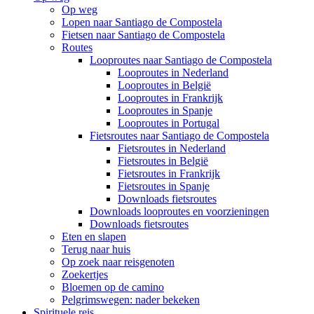
Op weg
Lopen naar Santiago de Compostela
Fietsen naar Santiago de Compostela
Routes
Looproutes naar Santiago de Compostela
Looproutes in Nederland
Looproutes in België
Looproutes in Frankrijk
Looproutes in Spanje
Looproutes in Portugal
Fietsroutes naar Santiago de Compostela
Fietsroutes in Nederland
Fietsroutes in België
Fietsroutes in Frankrijk
Fietsroutes in Spanje
Downloads fietsroutes
Downloads looproutes en voorzieningen
Downloads fietsroutes
Eten en slapen
Terug naar huis
Op zoek naar reisgenoten
Zoekertjes
Bloemen op de camino
Pelgrimswegen: nader bekeken
Spirituele reis