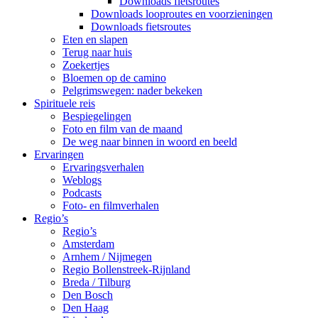
Downloads fietsroutes
Downloads looproutes en voorzieningen
Downloads fietsroutes
Eten en slapen
Terug naar huis
Zoekertjes
Bloemen op de camino
Pelgrimswegen: nader bekeken
Spirituele reis
Bespiegelingen
Foto en film van de maand
De weg naar binnen in woord en beeld
Ervaringen
Ervaringsverhalen
Weblogs
Podcasts
Foto- en filmverhalen
Regio’s
Regio’s
Amsterdam
Arnhem / Nijmegen
Regio Bollenstreek-Rijnland
Breda / Tilburg
Den Bosch
Den Haag