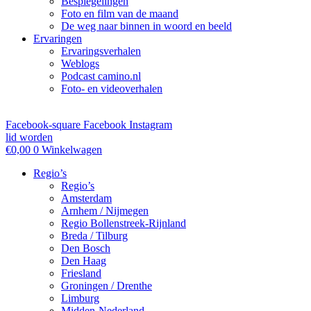
Bespiegelingen
Foto en film van de maand
De weg naar binnen in woord en beeld
Ervaringen
Ervaringsverhalen
Weblogs
Podcast camino.nl
Foto- en videoverhalen
Facebook-square
Facebook
Instagram
lid worden
€
0,00
0
Winkelwagen
Regio’s
Regio’s
Amsterdam
Arnhem / Nijmegen
Regio Bollenstreek-Rijnland
Breda / Tilburg
Den Bosch
Den Haag
Friesland
Groningen / Drenthe
Limburg
Midden-Nederland