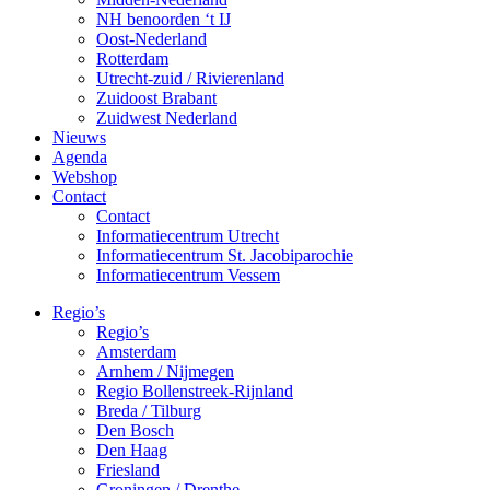
NH benoorden ‘t IJ
Oost-Nederland
Rotterdam
Utrecht-zuid / Rivierenland
Zuidoost Brabant
Zuidwest Nederland
Nieuws
Agenda
Webshop
Contact
Contact
Informatiecentrum Utrecht
Informatiecentrum St. Jacobiparochie
Informatiecentrum Vessem
Regio’s
Regio’s
Amsterdam
Arnhem / Nijmegen
Regio Bollenstreek-Rijnland
Breda / Tilburg
Den Bosch
Den Haag
Friesland
Groningen / Drenthe