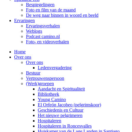
Bespiegelingen
Foto en film van de maand
De weg naar binnen in woord en beeld
Ervaringen
Ervaringsverhalen
Weblogs
Podcast camino.nl
Foto- en videoverhalen
Home
Over ons
Over ons
Ledenvergadering
Bestuur
Vertrouwenspersoon
(Werk)groepen
Aandacht en Spiritualiteit
Bibliotheek
Young Camino
El Orfeón Jacobeo (pelgrimskoor)
Geschiedenis en Cultuur
Het nieuwe pelgrimeren
Hospitaleren
Hospitaleren in Roncesvalles
Huiskamer van de Lage Landen in Santiago