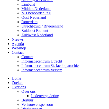
Limburg
Midden-Nederland
NH benoorden ‘t IJ
Oost-Nederland
Rotterdam
Utrecht-zuid / Rivierenland
Zuidoost Brabant
Zuidwest Nederland
Nieuws
Agenda
Webshop
Contact
Contact
Informatiecentrum Utrecht
Informatiecentrum St. Jacobiparochie
Informatiecentrum Vessem
Home
Zoeken
Over ons
Over ons
Ledenvergadering
Bestuur
Vertrouwenspersoon
Werkgroepen