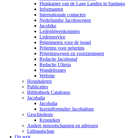
Huiskamer van de Lage Landen in Santiago
Informanten
Internationale contacten
Nederlandse Jacobswegen
Jacobike
Ledenbijeenkomsten
Ledenservice
Pelgrimeren voor de jeugd
Pelgrims voor pelgrims
Pelgrimswegen en voorzieningen
Redactie Jacobsstaf
Redactie Ultreia
Wandelroutes
Website
Hospitaleren
Publicaties
Bibliotheek Catalogus
Jacobalia
Jacobalia
Inzendformulier Jacobalium
Geschiedenis
Kronieken
Andere genootschappen en adressen
Lidmaatschap
Op weg