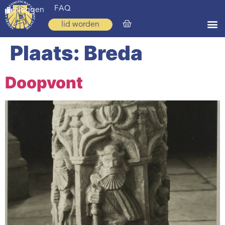
FAQ
inloggen
lid worden
Plaats:
Breda
Home
Zoeken
Doopvont
Over ons
Op weg
Spirituele reis
Ervaringen
Regio’s
Nieuws
Agenda