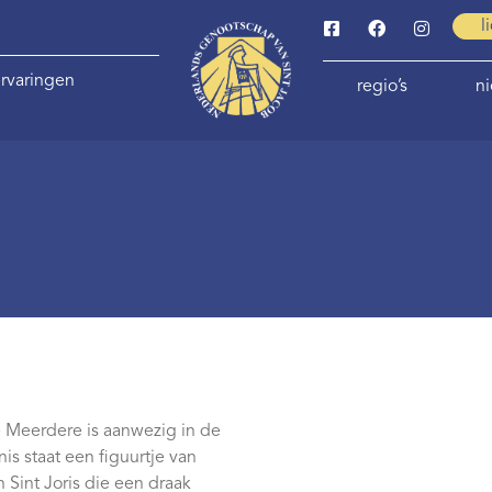
l
rvaringen
regio’s
n
e Meerdere is aanwezig in de
nis staat een figuurtje van
Sint Joris die een draak