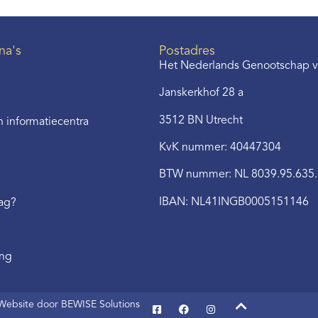
na's
Postadres
Het Nederlands Genootschap v
Janskerkhof 28 a
3512 BN Utrecht
 informatiecentra
KvK nummer: 40447304
BTW nummer: NL 8039.95.635
IBAN: NL41INGB0005151146
aag?
ing
Website door BEWISE Solutions