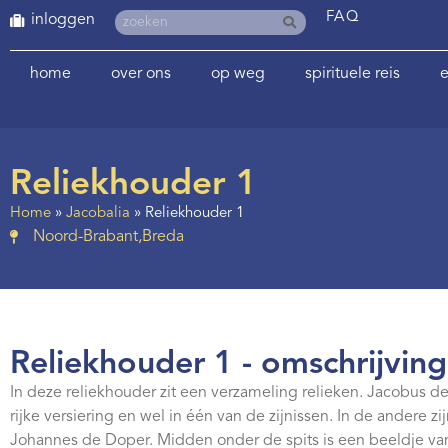
FAQ
inloggen
home
over ons
op weg
spirituele reis
e
Reliekhouder 1
Home
»
Jacobalia
»
Reliekhouder 1
Noord-Brabant
,
Breda
Reliekhouder 1 - omschrijving
In deze reliekhouder zit een verzameling relieken. Jacobus d
rijke versiering en wel in één van de zijnissen. In de andere zij
Johannes de Doper. Midden onder de spits is een beeldje van 