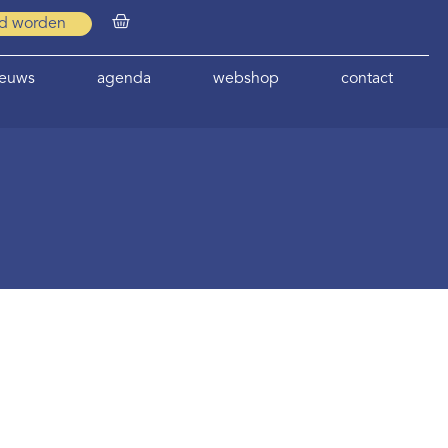
id worden
ieuws
agenda
webshop
contact