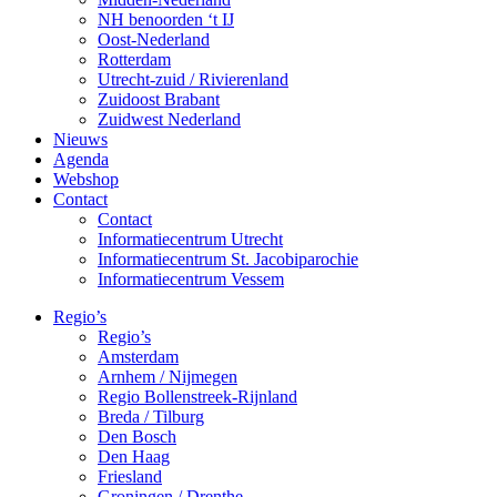
NH benoorden ‘t IJ
Oost-Nederland
Rotterdam
Utrecht-zuid / Rivierenland
Zuidoost Brabant
Zuidwest Nederland
Nieuws
Agenda
Webshop
Contact
Contact
Informatiecentrum Utrecht
Informatiecentrum St. Jacobiparochie
Informatiecentrum Vessem
Regio’s
Regio’s
Amsterdam
Arnhem / Nijmegen
Regio Bollenstreek-Rijnland
Breda / Tilburg
Den Bosch
Den Haag
Friesland
Groningen / Drenthe