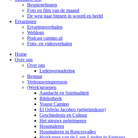
Bespiegelingen
Foto en film van de maand
De weg naar binnen in woord en beeld
Ervaringen
Ervaringsverhalen
Weblogs
Podcast camino.nl
Foto- en videoverhalen
Home
Over ons
Over ons
Ledenvergadering
Bestuur
Vertrouwenspersoon
(Werk)groepen
Aandacht en Spiritualiteit
Bibliotheek
Young Camino
El Orfeón Jacobeo (pelgrimskoor)
Geschiedenis en Cultuur
Het nieuwe pelgrimeren
Hospitaleren
Hospitaleren in Roncesvalles
Huiskamer van de Lage Landen in Santiago