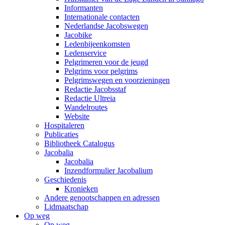
Informanten
Internationale contacten
Nederlandse Jacobswegen
Jacobike
Ledenbijeenkomsten
Ledenservice
Pelgrimeren voor de jeugd
Pelgrims voor pelgrims
Pelgrimswegen en voorzieningen
Redactie Jacobsstaf
Redactie Ultreia
Wandelroutes
Website
Hospitaleren
Publicaties
Bibliotheek Catalogus
Jacobalia
Jacobalia
Inzendformulier Jacobalium
Geschiedenis
Kronieken
Andere genootschappen en adressen
Lidmaatschap
Op weg
Op weg