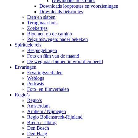
Downloads fietsroutes
Downloads looproutes en voorzieningen
Downloads fietsroutes
Eten en slapen
Terug naar huis
Zoekertjes
Bloemen op de camino
Pelgrimswegen: nader bekeken
Spirituele reis
Bespiegelingen
Foto en film van de maand
De weg naar binnen in woord en beeld
Ervaringen
Ervaringsverhalen
Weblogs
Podcasts
Foto- en filmverhalen
Regio’s
Regio’s
Amsterdam
Arnhem / Nijmegen
Regio Bollenstreek-Rijnland
Breda / Tilburg
Den Bosch
Den Haag