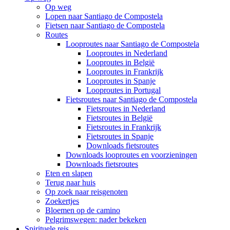
Op weg
Lopen naar Santiago de Compostela
Fietsen naar Santiago de Compostela
Routes
Looproutes naar Santiago de Compostela
Looproutes in Nederland
Looproutes in België
Looproutes in Frankrijk
Looproutes in Spanje
Looproutes in Portugal
Fietsroutes naar Santiago de Compostela
Fietsroutes in Nederland
Fietsroutes in België
Fietsroutes in Frankrijk
Fietsroutes in Spanje
Downloads fietsroutes
Downloads looproutes en voorzieningen
Downloads fietsroutes
Eten en slapen
Terug naar huis
Op zoek naar reisgenoten
Zoekertjes
Bloemen op de camino
Pelgrimswegen: nader bekeken
Spirituele reis