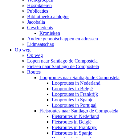
Hospitaleren
Publicaties
Bibliotheek-catalogus
Jacobalia
Geschiedenis
Kronieken
Andere genootschappen en adressen
Lidmaatschap
Op weg
Op weg
Lopen naar Santiago de Compostela
Fietsen naar Santiago de Compostela
Routes
Looproutes naar Santiago de Compostela
Looproutes in Nederland
Looproutes in België
Looproutes in Frankrijk
Looproutes in Spanje
Looproutes in Portugal
Fietsroutes naar Santiago de Compostela
Fietsroutes in Nederland
Fietsroutes in België
Fietsroutes in Frankrijk
Fietsroutes in Spanje