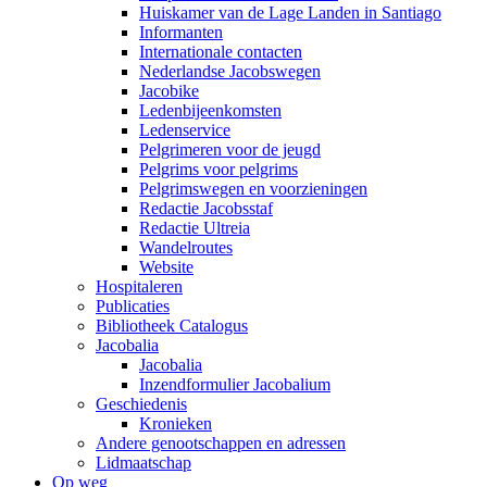
Huiskamer van de Lage Landen in Santiago
Informanten
Internationale contacten
Nederlandse Jacobswegen
Jacobike
Ledenbijeenkomsten
Ledenservice
Pelgrimeren voor de jeugd
Pelgrims voor pelgrims
Pelgrimswegen en voorzieningen
Redactie Jacobsstaf
Redactie Ultreia
Wandelroutes
Website
Hospitaleren
Publicaties
Bibliotheek Catalogus
Jacobalia
Jacobalia
Inzendformulier Jacobalium
Geschiedenis
Kronieken
Andere genootschappen en adressen
Lidmaatschap
Op weg