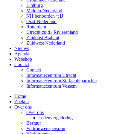
Limburg
Midden-Nederland
NH benoorden ‘t IJ
Oost-Nederland
Rotterdam
Utrecht-zuid / Rivierenland
Zuidoost Brabant
Zuidwest Nederland
Nieuws
Agenda
Webshop
Contact
Contact
Informatiecentrum Utrecht
Informatiecentrum St. Jacobiparochie
Informatiecentrum Vessem
Home
Zoeken
Over ons
Over ons
Ledenvergadering
Bestuur
Vertrouwenspersoon
Werkgroepen