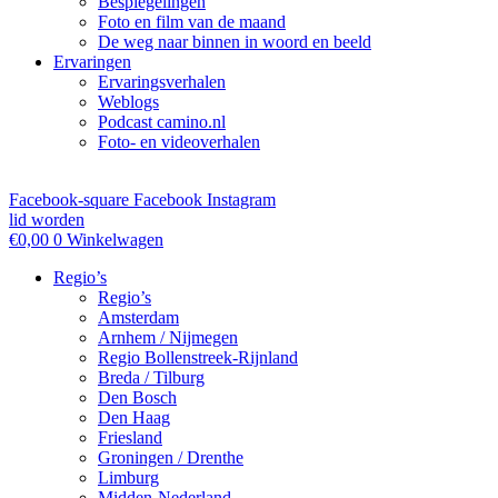
Bespiegelingen
Foto en film van de maand
De weg naar binnen in woord en beeld
Ervaringen
Ervaringsverhalen
Weblogs
Podcast camino.nl
Foto- en videoverhalen
Facebook-square
Facebook
Instagram
lid worden
€
0,00
0
Winkelwagen
Regio’s
Regio’s
Amsterdam
Arnhem / Nijmegen
Regio Bollenstreek-Rijnland
Breda / Tilburg
Den Bosch
Den Haag
Friesland
Groningen / Drenthe
Limburg
Midden-Nederland