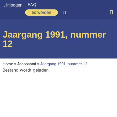
FAQ
inloggen
lid worden
Home
Jaargang 1991, nummer
Zoeken
12
Over ons
Op weg
Home
»
Jacobsstaf
»
Jaargang 1991, nummer 12
Spirituele reis
Bestand wordt geladen.
Ervaringen
Regio’s
Nieuws
Agenda