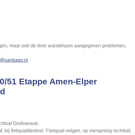
igingen, maar ook de door wandelaars aangegeven problemen,
@santiago.nl
50/51 Etappe Amen-Elper
ld
.
chtsaf Grolloerwal.
af, bij fietspaddestoel. Fietspad volgen, op viersprong rechtsaf,