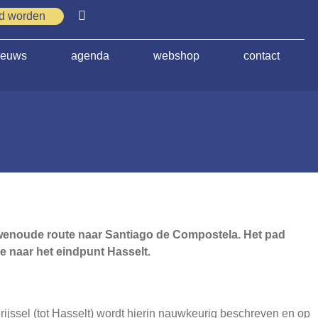
id worden
ieuws
agenda
webshop
contact
eeuwenoude route naar Santiago de Compostela. Het pad
e naar het eindpunt Hasselt.
ijssel (tot Hasselt) wordt hierin nauwkeurig beschreven en op