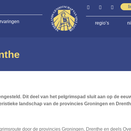
l
rvaringen
regio’s
n
nthe
 opengesteld. Dit deel van het pelgrimspad sluit aan op de 
eristieke landschap van de provincies Groningen en Drenth
rimsroute door de provincies Groningen, Drenthe en deels Over