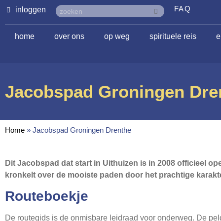
FAQ
inloggen
home
over ons
op weg
spirituele reis
e
Jacobspad Groningen Dre
Home
»
Jacobspad Groningen Drenthe
Dit Jacobspad dat start in Uithuizen is in 2008 officieel
kronkelt over de mooiste paden door het prachtige karakt
Routeboekje
De routegids is de onmisbare leidraad voor onderweg. De pelg