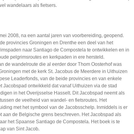
el wandelaars als fietsers.
mei 2008, na een aantal jaren van voorbereiding, geopend.
 de provincies Groningen en Drenthe een deel van het
rimspaden naar Santiago de Compostela te ontwikkelen en in
ude pelgrimsroutes en kerkpaden in ere hersteld.
an de wandelroute die al eerder door Thom Oosterhof was
Groningen met de kerk St. Jacobus de Meerdere in Uithuizen
ropese Leaderfonds, van de beide provincies en van enkele
t Jacobspad ontwikkeld dat vanaf Uithuizen via de stad
digen in het Overijsselse Hasselt. Dit Jacobspad neemt als
 tussen de veelheid van wandel- en fietsroutes. Het
iding met het symbool van de Jacobsschelp. Inmiddels is er
tot aan de Belgische grens beschreven. Het Jacobspad als
naar het Spaanse Santiago de Compostela. Het boek is te
ap van Sint Jacob.