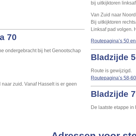
bij uitkijktoren links
Van Zuid naar Noord
Bij uitkijktoren recht
Linksaf pad volgen. H
na 70
Routepagina’s 50 e
he ondergebracht bij het Genootschap
Bladzijde 
Route is gewijzigd.
Routepagina’s 58-6
naar zuid. Vanaf Hasselt is er geen
Bladzijde 
De laatste etappe in 
Adressen voor st