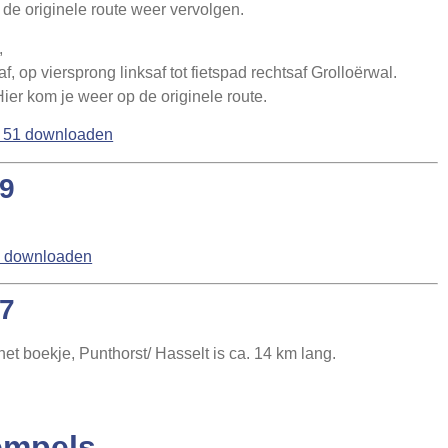
af de originele route weer vervolgen.
,
saf, op viersprong linksaf tot fietspad rechtsaf Grolloërwal.
ier kom je weer op de originele route.
n 51 downloaden
59
0 downloaden
77
het boekje, Punthorst/ Hasselt is ca. 14 km lang.
empels