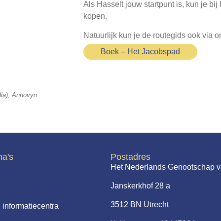
Als Hasselt jouw startpunt is, kun je b
kopen.
Natuurlijk kun je de routegids ook via 
Boek – Het Jacobspad
dia), Annovyn
na's
Postadres
Het Nederlands Genootschap v
Janskerkhof 28 a
3512 BN Utrecht
 informatiecentra