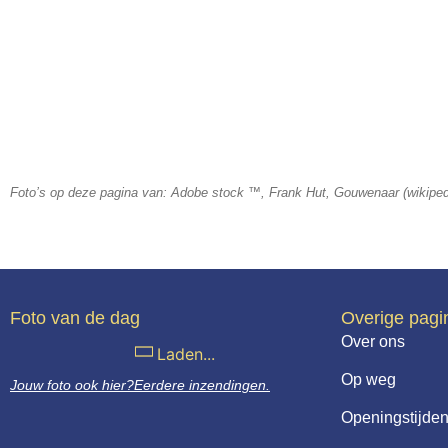
Foto’s op deze pagina van: Adobe stock ™, Frank Hut, Gouwenaar (wikipe
Foto van de dag
Overige pagi
Over ons
Laden...
Op weg
Jouw foto ook hier?
Eerdere inzendingen.
Openingstijden