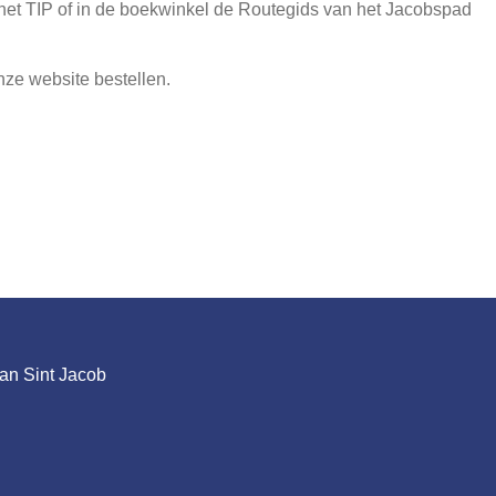
ij het TIP of in de boekwinkel de Routegids van het Jacobspad
onze website bestellen.
an Sint Jacob