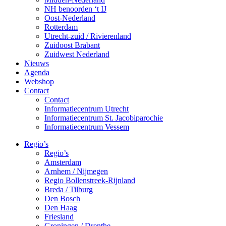
NH benoorden ‘t IJ
Oost-Nederland
Rotterdam
Utrecht-zuid / Rivierenland
Zuidoost Brabant
Zuidwest Nederland
Nieuws
Agenda
Webshop
Contact
Contact
Informatiecentrum Utrecht
Informatiecentrum St. Jacobiparochie
Informatiecentrum Vessem
Regio’s
Regio’s
Amsterdam
Arnhem / Nijmegen
Regio Bollenstreek-Rijnland
Breda / Tilburg
Den Bosch
Den Haag
Friesland
Groningen / Drenthe