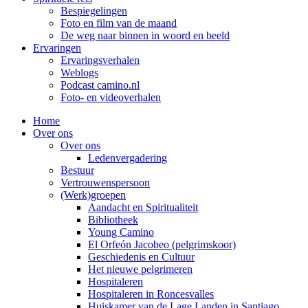
Bespiegelingen
Foto en film van de maand
De weg naar binnen in woord en beeld
Ervaringen
Ervaringsverhalen
Weblogs
Podcast camino.nl
Foto- en videoverhalen
Home
Over ons
Over ons
Ledenvergadering
Bestuur
Vertrouwenspersoon
(Werk)groepen
Aandacht en Spiritualiteit
Bibliotheek
Young Camino
El Orfeón Jacobeo (pelgrimskoor)
Geschiedenis en Cultuur
Het nieuwe pelgrimeren
Hospitaleren
Hospitaleren in Roncesvalles
Huiskamer van de Lage Landen in Santiago