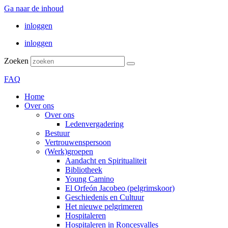
Ga naar de inhoud
inloggen
inloggen
Zoeken
FAQ
Home
Over ons
Over ons
Ledenvergadering
Bestuur
Vertrouwenspersoon
(Werk)groepen
Aandacht en Spiritualiteit
Bibliotheek
Young Camino
El Orfeón Jacobeo (pelgrimskoor)
Geschiedenis en Cultuur
Het nieuwe pelgrimeren
Hospitaleren
Hospitaleren in Roncesvalles