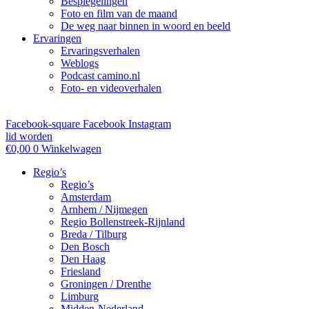
Bespiegelingen
Foto en film van de maand
De weg naar binnen in woord en beeld
Ervaringen
Ervaringsverhalen
Weblogs
Podcast camino.nl
Foto- en videoverhalen
Facebook-square
Facebook
Instagram
lid worden
€
0,00
0
Winkelwagen
Regio’s
Regio’s
Amsterdam
Arnhem / Nijmegen
Regio Bollenstreek-Rijnland
Breda / Tilburg
Den Bosch
Den Haag
Friesland
Groningen / Drenthe
Limburg
Midden-Nederland