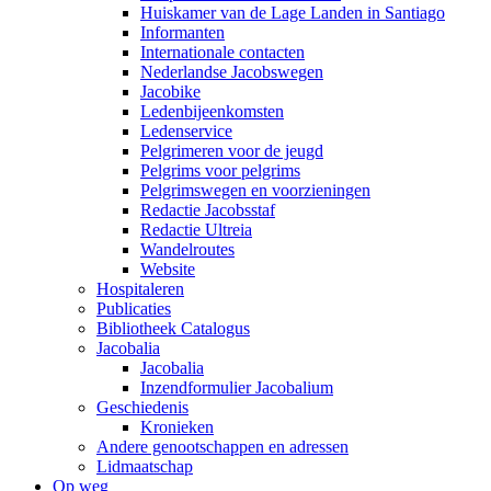
Huiskamer van de Lage Landen in Santiago
Informanten
Internationale contacten
Nederlandse Jacobswegen
Jacobike
Ledenbijeenkomsten
Ledenservice
Pelgrimeren voor de jeugd
Pelgrims voor pelgrims
Pelgrimswegen en voorzieningen
Redactie Jacobsstaf
Redactie Ultreia
Wandelroutes
Website
Hospitaleren
Publicaties
Bibliotheek Catalogus
Jacobalia
Jacobalia
Inzendformulier Jacobalium
Geschiedenis
Kronieken
Andere genootschappen en adressen
Lidmaatschap
Op weg