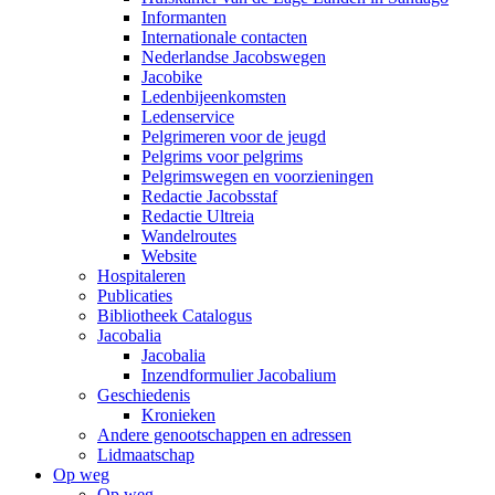
Informanten
Internationale contacten
Nederlandse Jacobswegen
Jacobike
Ledenbijeenkomsten
Ledenservice
Pelgrimeren voor de jeugd
Pelgrims voor pelgrims
Pelgrimswegen en voorzieningen
Redactie Jacobsstaf
Redactie Ultreia
Wandelroutes
Website
Hospitaleren
Publicaties
Bibliotheek Catalogus
Jacobalia
Jacobalia
Inzendformulier Jacobalium
Geschiedenis
Kronieken
Andere genootschappen en adressen
Lidmaatschap
Op weg
Op weg