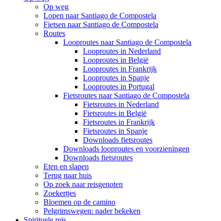
Op weg
Lopen naar Santiago de Compostela
Fietsen naar Santiago de Compostela
Routes
Looproutes naar Santiago de Compostela
Looproutes in Nederland
Looproutes in België
Looproutes in Frankrijk
Looproutes in Spanje
Looproutes in Portugal
Fietsroutes naar Santiago de Compostela
Fietsroutes in Nederland
Fietsroutes in België
Fietsroutes in Frankrijk
Fietsroutes in Spanje
Downloads fietsroutes
Downloads looproutes en voorzieningen
Downloads fietsroutes
Eten en slapen
Terug naar huis
Op zoek naar reisgenoten
Zoekertjes
Bloemen op de camino
Pelgrimswegen: nader bekeken
Spirituele reis