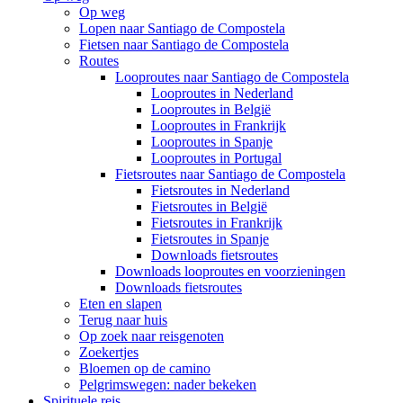
Op weg
Lopen naar Santiago de Compostela
Fietsen naar Santiago de Compostela
Routes
Looproutes naar Santiago de Compostela
Looproutes in Nederland
Looproutes in België
Looproutes in Frankrijk
Looproutes in Spanje
Looproutes in Portugal
Fietsroutes naar Santiago de Compostela
Fietsroutes in Nederland
Fietsroutes in België
Fietsroutes in Frankrijk
Fietsroutes in Spanje
Downloads fietsroutes
Downloads looproutes en voorzieningen
Downloads fietsroutes
Eten en slapen
Terug naar huis
Op zoek naar reisgenoten
Zoekertjes
Bloemen op de camino
Pelgrimswegen: nader bekeken
Spirituele reis