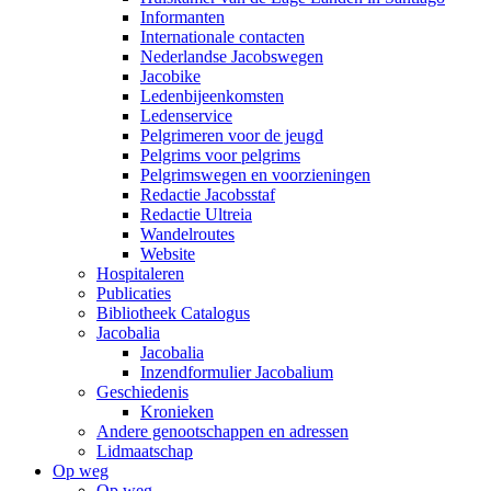
Informanten
Internationale contacten
Nederlandse Jacobswegen
Jacobike
Ledenbijeenkomsten
Ledenservice
Pelgrimeren voor de jeugd
Pelgrims voor pelgrims
Pelgrimswegen en voorzieningen
Redactie Jacobsstaf
Redactie Ultreia
Wandelroutes
Website
Hospitaleren
Publicaties
Bibliotheek Catalogus
Jacobalia
Jacobalia
Inzendformulier Jacobalium
Geschiedenis
Kronieken
Andere genootschappen en adressen
Lidmaatschap
Op weg
Op weg