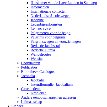
Huiskamer van de Lage Landen in Santiago
Informanten
Internationale contacten
Nederlandse Jacobswegen
Jacobike
Ledenbijeenkomsten
Ledenservice
Pelgrimeren voor de jeugd
Pelgrims voor pelgrims
Pelgrimswegen en voorzieningen
Redactie Jacobsstaf
Redactie Ultreia
Wandelroutes
Website
Hospitaleren
Publicaties
Bibliotheek Catalogus
Jacobalia
Jacobalia
Inzendformulier Jacobalium
Geschiedenis
Kronieken
Andere genootschappen en adressen
Lidmaatschap
Op weg