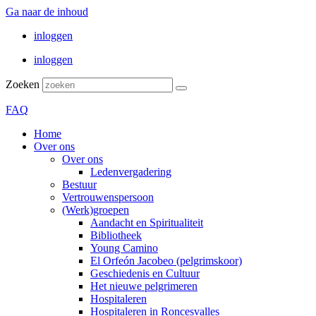
Ga naar de inhoud
inloggen
inloggen
Zoeken
FAQ
Home
Over ons
Over ons
Ledenvergadering
Bestuur
Vertrouwenspersoon
(Werk)groepen
Aandacht en Spiritualiteit
Bibliotheek
Young Camino
El Orfeón Jacobeo (pelgrimskoor)
Geschiedenis en Cultuur
Het nieuwe pelgrimeren
Hospitaleren
Hospitaleren in Roncesvalles