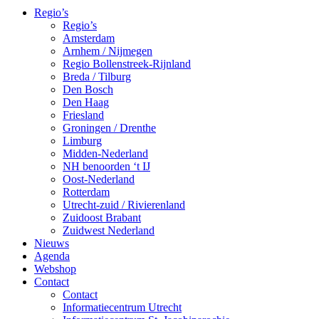
Regio’s
Regio’s
Amsterdam
Arnhem / Nijmegen
Regio Bollenstreek-Rijnland
Breda / Tilburg
Den Bosch
Den Haag
Friesland
Groningen / Drenthe
Limburg
Midden-Nederland
NH benoorden ‘t IJ
Oost-Nederland
Rotterdam
Utrecht-zuid / Rivierenland
Zuidoost Brabant
Zuidwest Nederland
Nieuws
Agenda
Webshop
Contact
Contact
Informatiecentrum Utrecht