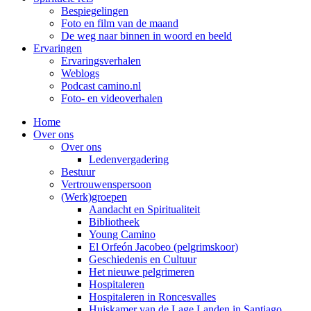
Bespiegelingen
Foto en film van de maand
De weg naar binnen in woord en beeld
Ervaringen
Ervaringsverhalen
Weblogs
Podcast camino.nl
Foto- en videoverhalen
Home
Over ons
Over ons
Ledenvergadering
Bestuur
Vertrouwenspersoon
(Werk)groepen
Aandacht en Spiritualiteit
Bibliotheek
Young Camino
El Orfeón Jacobeo (pelgrimskoor)
Geschiedenis en Cultuur
Het nieuwe pelgrimeren
Hospitaleren
Hospitaleren in Roncesvalles
Huiskamer van de Lage Landen in Santiago