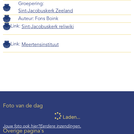
Groepering:
Sint-Jacobuskerk Zeeland
Auteur:
Fons Boink
Link:
Sint-Jacobuskerk reliwiki
Link:
Meertensinstituut
Foto van de dag
Laden...
Jouw foto ook hier?
Eerdere inzendingen.
Overige pagina's