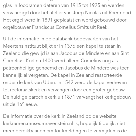
Webshop
glas-in-loodramen dateren van 1915 tot 1925 en werden
vervaardigd door het atelier van Joep Nicolas uit Roermond.
Contact
Het orgel werd in 1891 geplaatst en werd gebouwd door
orgelbouwer Franciscus Cornelius Smits uit Reek.
Uit de informatie in de databank bedevaarten van het
Meertensinstituut blijkt er in 1376 een kapel te staan in
Zeeland die gewijd is aan Jacobus de Mindere en aan Sint
Cornelius. Kort na 1400 werd alleen Cornelius nog als
patroonheilige genoemd en Jacobus de Mindere was toen
kennelijk al vergeten. De kapel in Zeeland ressorteerde
onder de kerk van Uden. In 1542 werd de kapel verheven
tot rectoraatskerk en vervangen door een groter gebouw.
De huidige parochiekerk uit 1871 varvangt het kerkgebouw
e
uit de 16
eeuw.
De informatie over de kerk in Zeeland op de website
kerkramen.museumravenstein.nl is, hopelijk tijdelijk, niet
meer bereikbaar en om foutmeldingen te vermijden is de