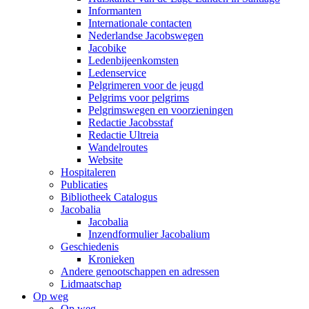
Informanten
Internationale contacten
Nederlandse Jacobswegen
Jacobike
Ledenbijeenkomsten
Ledenservice
Pelgrimeren voor de jeugd
Pelgrims voor pelgrims
Pelgrimswegen en voorzieningen
Redactie Jacobsstaf
Redactie Ultreia
Wandelroutes
Website
Hospitaleren
Publicaties
Bibliotheek Catalogus
Jacobalia
Jacobalia
Inzendformulier Jacobalium
Geschiedenis
Kronieken
Andere genootschappen en adressen
Lidmaatschap
Op weg
Op weg