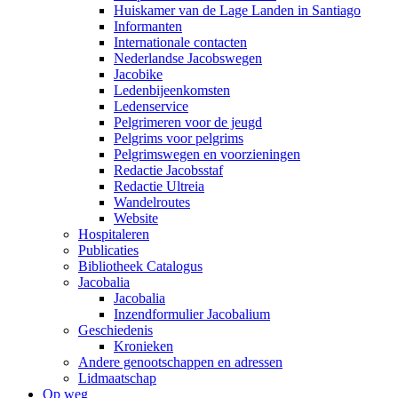
Huiskamer van de Lage Landen in Santiago
Informanten
Internationale contacten
Nederlandse Jacobswegen
Jacobike
Ledenbijeenkomsten
Ledenservice
Pelgrimeren voor de jeugd
Pelgrims voor pelgrims
Pelgrimswegen en voorzieningen
Redactie Jacobsstaf
Redactie Ultreia
Wandelroutes
Website
Hospitaleren
Publicaties
Bibliotheek Catalogus
Jacobalia
Jacobalia
Inzendformulier Jacobalium
Geschiedenis
Kronieken
Andere genootschappen en adressen
Lidmaatschap
Op weg