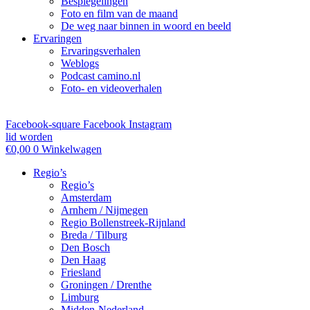
Bespiegelingen
Foto en film van de maand
De weg naar binnen in woord en beeld
Ervaringen
Ervaringsverhalen
Weblogs
Podcast camino.nl
Foto- en videoverhalen
Facebook-square
Facebook
Instagram
lid worden
€
0,00
0
Winkelwagen
Regio’s
Regio’s
Amsterdam
Arnhem / Nijmegen
Regio Bollenstreek-Rijnland
Breda / Tilburg
Den Bosch
Den Haag
Friesland
Groningen / Drenthe
Limburg
Midden-Nederland