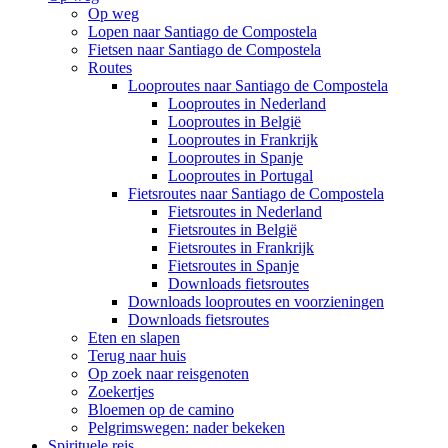
Op weg
Lopen naar Santiago de Compostela
Fietsen naar Santiago de Compostela
Routes
Looproutes naar Santiago de Compostela
Looproutes in Nederland
Looproutes in België
Looproutes in Frankrijk
Looproutes in Spanje
Looproutes in Portugal
Fietsroutes naar Santiago de Compostela
Fietsroutes in Nederland
Fietsroutes in België
Fietsroutes in Frankrijk
Fietsroutes in Spanje
Downloads fietsroutes
Downloads looproutes en voorzieningen
Downloads fietsroutes
Eten en slapen
Terug naar huis
Op zoek naar reisgenoten
Zoekertjes
Bloemen op de camino
Pelgrimswegen: nader bekeken
Spirituele reis