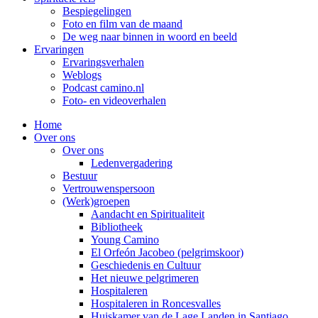
Bespiegelingen
Foto en film van de maand
De weg naar binnen in woord en beeld
Ervaringen
Ervaringsverhalen
Weblogs
Podcast camino.nl
Foto- en videoverhalen
Home
Over ons
Over ons
Ledenvergadering
Bestuur
Vertrouwenspersoon
(Werk)groepen
Aandacht en Spiritualiteit
Bibliotheek
Young Camino
El Orfeón Jacobeo (pelgrimskoor)
Geschiedenis en Cultuur
Het nieuwe pelgrimeren
Hospitaleren
Hospitaleren in Roncesvalles
Huiskamer van de Lage Landen in Santiago