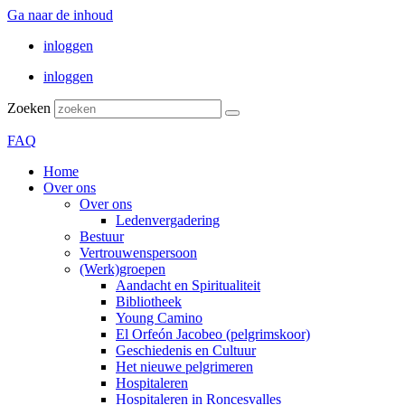
Ga naar de inhoud
inloggen
inloggen
Zoeken
FAQ
Home
Over ons
Over ons
Ledenvergadering
Bestuur
Vertrouwenspersoon
(Werk)groepen
Aandacht en Spiritualiteit
Bibliotheek
Young Camino
El Orfeón Jacobeo (pelgrimskoor)
Geschiedenis en Cultuur
Het nieuwe pelgrimeren
Hospitaleren
Hospitaleren in Roncesvalles