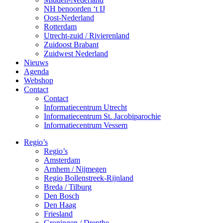
NH benoorden ‘t IJ
Oost-Nederland
Rotterdam
Utrecht-zuid / Rivierenland
Zuidoost Brabant
Zuidwest Nederland
Nieuws
Agenda
Webshop
Contact
Contact
Informatiecentrum Utrecht
Informatiecentrum St. Jacobiparochie
Informatiecentrum Vessem
Regio’s
Regio’s
Amsterdam
Arnhem / Nijmegen
Regio Bollenstreek-Rijnland
Breda / Tilburg
Den Bosch
Den Haag
Friesland
Groningen / Drenthe