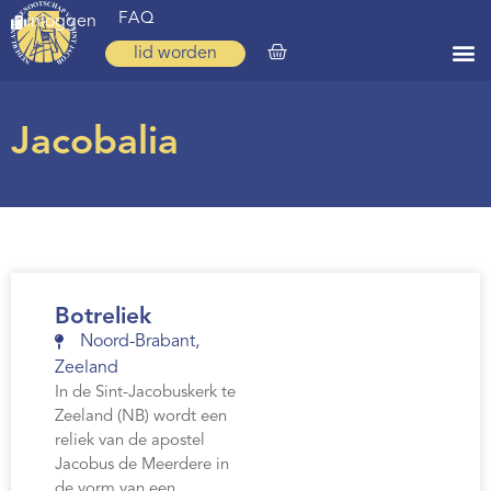
FAQ
inloggen
lid worden
Home
Jacobalia
Zoeken
Over ons
Op weg
Spirituele reis
Botreliek
Ervaringen
Noord-Brabant
,
Zeeland
Regio’s
In de Sint-Jacobuskerk te
Zeeland (NB) wordt een
Nieuws
reliek van de apostel
Agenda
Jacobus de Meerdere in
de vorm van een