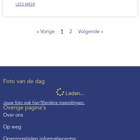
LEES MEER
« Vorige
1
2
Volgende »
Foto van de dag
Laden...
Jouw foto ook hier?
Eerdere inzendingen.
Overige pagina's
Over ons
Op weg
Openingstijden informatiecentra