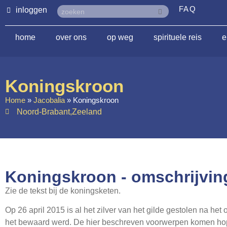
FAQ
inloggen
home
over ons
op weg
spirituele reis
e
Koningskroon
Home
»
Jacobalia
»
Koningskroon
Noord-Brabant
,
Zeeland
Koningskroon - omschrijvin
Zie de tekst bij de koningsketen.
Op 26 april 2015 is al het zilver van het gilde gestolen na he
het bewaard werd. De hier beschreven voorwerpen komen hopel