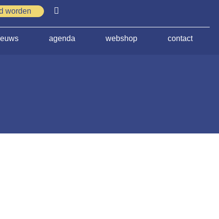
id worden
ieuws
agenda
webshop
contact