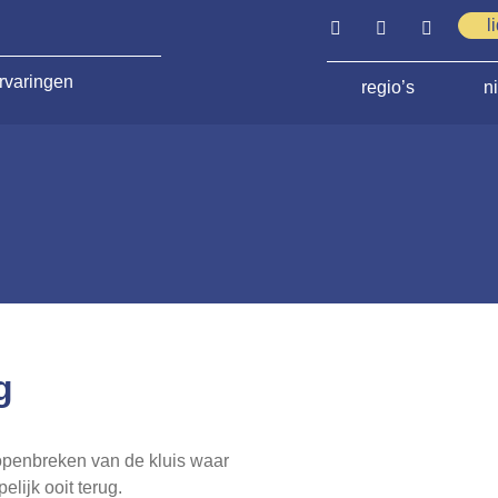
l
rvaringen
regio’s
n
g
t openbreken van de kluis waar
ijk ooit terug.