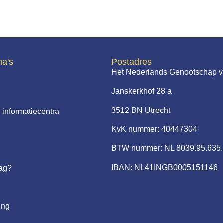
na's
Postadres
Het Nederlands Genootschap v
Janskerkhof 28 a
3512 BN Utrecht
 informatiecentra
KvK nummer: 40447304
BTW nummer: NL 8039.95.635
IBAN: NL41INGB0005151146
aag?
ing