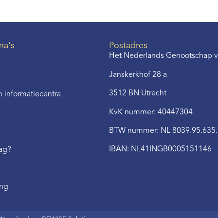
na's
Postadres
Het Nederlands Genootschap v
Janskerkhof 28 a
3512 BN Utrecht
 informatiecentra
KvK nummer: 40447304
BTW nummer: NL 8039.95.635
IBAN: NL41INGB0005151146
aag?
ing