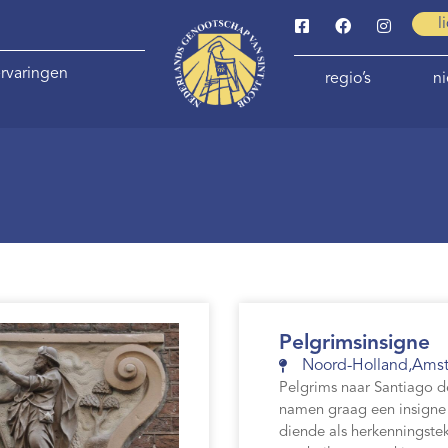
l
rvaringen
regio’s
n
Pelgrimsinsigne
Noord-Holland
,
Ams
Pelgrims naar Santiago 
namen graag een insigne
diende als herkenningste