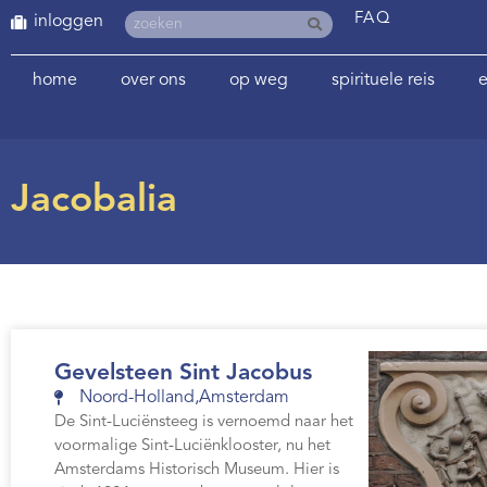
FAQ
inloggen
home
over ons
op weg
spirituele reis
e
Jacobalia
Gevelsteen Sint Jacobus
Noord-Holland
,
Amsterdam
De Sint-Luciënsteeg is vernoemd naar het
voormalige Sint-Luciënklooster, nu het
Amsterdams Historisch Museum. Hier is