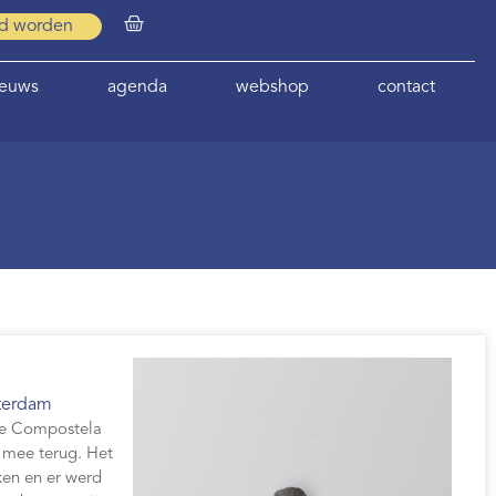
id worden
ieuws
agenda
webshop
contact
terdam
de Compostela
 mee terug. Het
ken en er werd