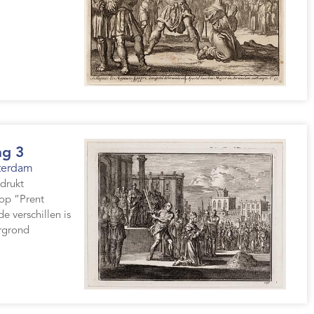
ng 3
terdam
edrukt
 op “Prent
 verschillen is
rgrond