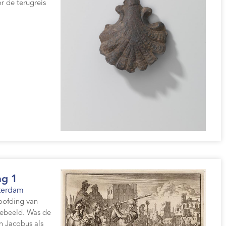
r de terugreis
ng 1
terdam
oofding van
ebeeld. Was de
n Jacobus als