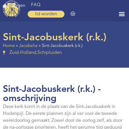
FAQ
inloggen
lid worden
Home
Sint-Jacobuskerk (r.k.)
Zoeken
Home
»
Jacobalia
»
Sint-Jacobuskerk (r.k.)
Zuid-Holland
,
Schipluiden
Over ons
Op weg
Spirituele reis
Sint-Jacobuskerk (r.k.) -
Ervaringen
omschrijving
Regio’s
Deze kerk komt in de plaats van de Sint-Jacobuskerk in
Nieuws
Hodenpijl. De eerste plannen zijn al ver voor de tweede
wereldoorlog gemaakt. Zowel door de oorlog zelf, als door
Agenda
de na-oorlogse prioriteien, heeft het geruime tijd geduurd