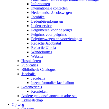
Informanten
Internationale contacten
Nederlandse Jacobswegen
Jacobike
Ledenbijeenkomsten
Ledenservice
Pelgrimeren voor de jeugd
Pelgrims voor pelgrims
Pelgrimswegen en voorzieningen
Redactie Jacobsstaf
Redactie Ultreia
Wandelroutes
Website
Hospitaleren
Publicaties
Bibliotheek Catalogus
Jacobalia
Jacobalia
Inzendformulier Jacobalium
Geschiedenis
Kronieken
Andere genootschappen en adressen
Lidmaatschap
Op weg
Op weg