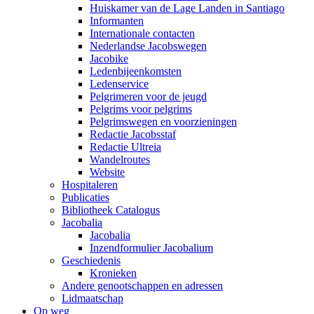
Huiskamer van de Lage Landen in Santiago
Informanten
Internationale contacten
Nederlandse Jacobswegen
Jacobike
Ledenbijeenkomsten
Ledenservice
Pelgrimeren voor de jeugd
Pelgrims voor pelgrims
Pelgrimswegen en voorzieningen
Redactie Jacobsstaf
Redactie Ultreia
Wandelroutes
Website
Hospitaleren
Publicaties
Bibliotheek Catalogus
Jacobalia
Jacobalia
Inzendformulier Jacobalium
Geschiedenis
Kronieken
Andere genootschappen en adressen
Lidmaatschap
Op weg