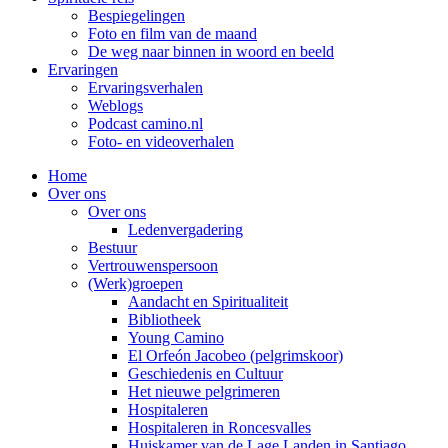
Bespiegelingen
Foto en film van de maand
De weg naar binnen in woord en beeld
Ervaringen
Ervaringsverhalen
Weblogs
Podcast camino.nl
Foto- en videoverhalen
Home
Over ons
Over ons
Ledenvergadering
Bestuur
Vertrouwenspersoon
(Werk)groepen
Aandacht en Spiritualiteit
Bibliotheek
Young Camino
El Orfeón Jacobeo (pelgrimskoor)
Geschiedenis en Cultuur
Het nieuwe pelgrimeren
Hospitaleren
Hospitaleren in Roncesvalles
Huiskamer van de Lage Landen in Santiago