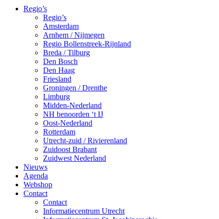
Regio’s
Regio’s
Amsterdam
Arnhem / Nijmegen
Regio Bollenstreek-Rijnland
Breda / Tilburg
Den Bosch
Den Haag
Friesland
Groningen / Drenthe
Limburg
Midden-Nederland
NH benoorden ‘t IJ
Oost-Nederland
Rotterdam
Utrecht-zuid / Rivierenland
Zuidoost Brabant
Zuidwest Nederland
Nieuws
Agenda
Webshop
Contact
Contact
Informatiecentrum Utrecht