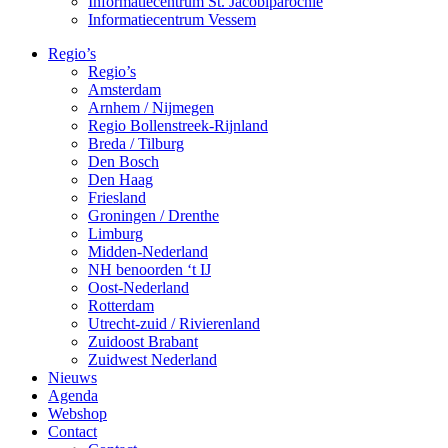
Informatiecentrum St. Jacobiparochie
Informatiecentrum Vessem
Regio’s
Regio’s
Amsterdam
Arnhem / Nijmegen
Regio Bollenstreek-Rijnland
Breda / Tilburg
Den Bosch
Den Haag
Friesland
Groningen / Drenthe
Limburg
Midden-Nederland
NH benoorden ‘t IJ
Oost-Nederland
Rotterdam
Utrecht-zuid / Rivierenland
Zuidoost Brabant
Zuidwest Nederland
Nieuws
Agenda
Webshop
Contact