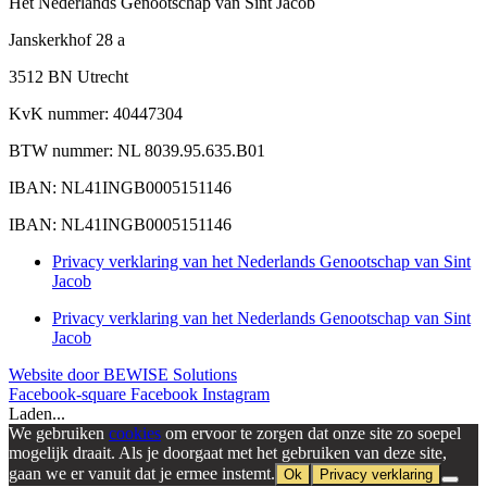
Het Nederlands Genootschap van Sint Jacob
Janskerkhof 28 a
3512 BN Utrecht
KvK nummer: 40447304
BTW nummer: NL 8039.95.635.B01
IBAN: NL41INGB0005151146
IBAN: NL41INGB0005151146
Privacy verklaring van het Nederlands Genootschap van Sint
Jacob
Privacy verklaring van het Nederlands Genootschap van Sint
Jacob
Website door BEWISE Solutions
Facebook-square
Facebook
Instagram
Laden...
We gebruiken
cookies
om ervoor te zorgen dat onze site zo soepel
mogelijk draait. Als je doorgaat met het gebruiken van deze site,
gaan we er vanuit dat je ermee instemt.
Ok
Privacy verklaring