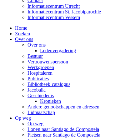
Contact
Informatiecentrum Utrecht
Informatiecentrum St. Jacobiparochie
Informatiecentrum Vessem
Home
Zoeken
Over ons
Over ons
Ledenvergadering
Bestuur
Vertrouwenspersoon
Werkgroepen
Hospitaleren
Publicaties
Bibliotheek-catalogus
Jacobalia
Geschiedenis
Kronieken
Andere genootschappen en adressen
Lidmaatschap
Op weg
Op weg
Lopen naar Santiago de Compostela
Fietsen naar Santiago de Compostela