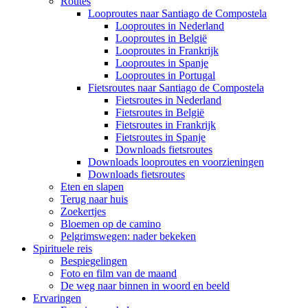
Routes
Looproutes naar Santiago de Compostela
Looproutes in Nederland
Looproutes in België
Looproutes in Frankrijk
Looproutes in Spanje
Looproutes in Portugal
Fietsroutes naar Santiago de Compostela
Fietsroutes in Nederland
Fietsroutes in België
Fietsroutes in Frankrijk
Fietsroutes in Spanje
Downloads fietsroutes
Downloads looproutes en voorzieningen
Downloads fietsroutes
Eten en slapen
Terug naar huis
Zoekertjes
Bloemen op de camino
Pelgrimswegen: nader bekeken
Spirituele reis
Bespiegelingen
Foto en film van de maand
De weg naar binnen in woord en beeld
Ervaringen