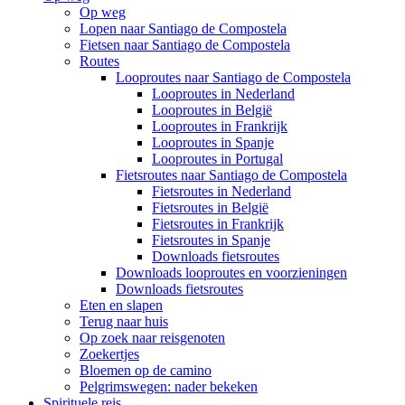
Op weg
Lopen naar Santiago de Compostela
Fietsen naar Santiago de Compostela
Routes
Looproutes naar Santiago de Compostela
Looproutes in Nederland
Looproutes in België
Looproutes in Frankrijk
Looproutes in Spanje
Looproutes in Portugal
Fietsroutes naar Santiago de Compostela
Fietsroutes in Nederland
Fietsroutes in België
Fietsroutes in Frankrijk
Fietsroutes in Spanje
Downloads fietsroutes
Downloads looproutes en voorzieningen
Downloads fietsroutes
Eten en slapen
Terug naar huis
Op zoek naar reisgenoten
Zoekertjes
Bloemen op de camino
Pelgrimswegen: nader bekeken
Spirituele reis