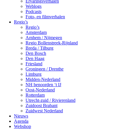
Ervaringsverhalen
Weblogs
Podcasts
Foto- en filmverhalen
Regio’s
Regio’s
Amsterdam
Arnhem / Nijmegen
Regio Bollenstreek-Rijnland
Breda / Tilburg
Den Bosch
Den Haag
Friesland
Groningen / Drenthe
Limburg
Midden-Nederland
NH benoorden ‘t IJ
Oost-Nederland
Rotterdam
Utrecht-zuid / Rivierenland
Zuidoost Brabant
Zuidwest Nederland
Nieuws
Agenda
Webshop