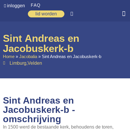
FAQ
inloggen
lid worden
Home
Sint Andreas en
Zoeken
Jacobuskerk-b
Over ons
Home
»
Jacobalia
»
Sint Andreas en Jacobuskerk-b
Limburg
,
Velden
Op weg
Spirituele reis
Ervaringen
Sint Andreas en
Regio’s
Jacobuskerk-b -
Nieuws
omschrijving
Agenda
In 1500 werd de bestaande kerk, behoudens de toren,