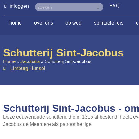
FAQ
inloggen
home
over ons
op weg
spirituele reis
e
Schutterij Sint-Jacobus
Home
»
Jacobalia
»
Schutterij Sint-Jacobus
Limburg
,
Hunsel
Schutterij Sint-Jacobus - om
Deze eeuwenoude schutterij, die in 1315 al bestond, heeft, ev
Jacobus de Meerdere als patroonheilige.