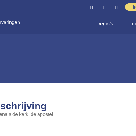
l
rvaringen
regio’s
n
schrijving
enals de kerk, de apostel