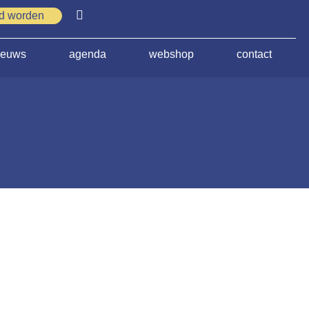
id worden
ieuws
agenda
webshop
contact