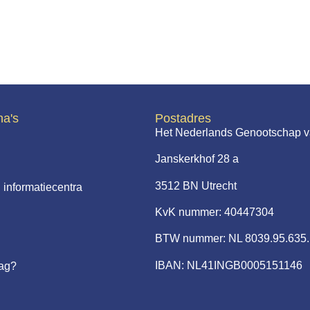
na's
Postadres
Het Nederlands Genootschap v
Janskerkhof 28 a
3512 BN Utrecht
 informatiecentra
KvK nummer: 40447304
BTW nummer: NL 8039.95.635
IBAN: NL41INGB0005151146
aag?