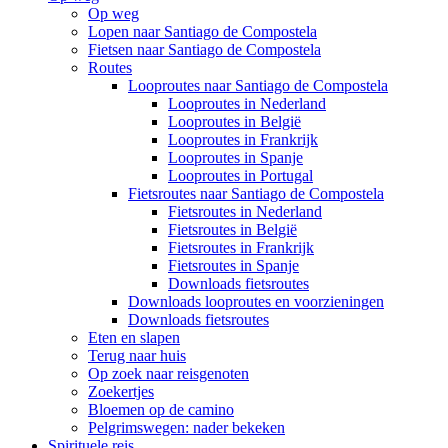
Op weg
Lopen naar Santiago de Compostela
Fietsen naar Santiago de Compostela
Routes
Looproutes naar Santiago de Compostela
Looproutes in Nederland
Looproutes in België
Looproutes in Frankrijk
Looproutes in Spanje
Looproutes in Portugal
Fietsroutes naar Santiago de Compostela
Fietsroutes in Nederland
Fietsroutes in België
Fietsroutes in Frankrijk
Fietsroutes in Spanje
Downloads fietsroutes
Downloads looproutes en voorzieningen
Downloads fietsroutes
Eten en slapen
Terug naar huis
Op zoek naar reisgenoten
Zoekertjes
Bloemen op de camino
Pelgrimswegen: nader bekeken
Spirituele reis