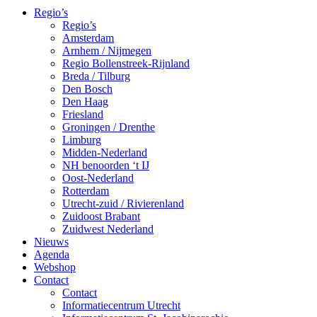
Regio’s
Regio’s
Amsterdam
Arnhem / Nijmegen
Regio Bollenstreek-Rijnland
Breda / Tilburg
Den Bosch
Den Haag
Friesland
Groningen / Drenthe
Limburg
Midden-Nederland
NH benoorden ‘t IJ
Oost-Nederland
Rotterdam
Utrecht-zuid / Rivierenland
Zuidoost Brabant
Zuidwest Nederland
Nieuws
Agenda
Webshop
Contact
Contact
Informatiecentrum Utrecht