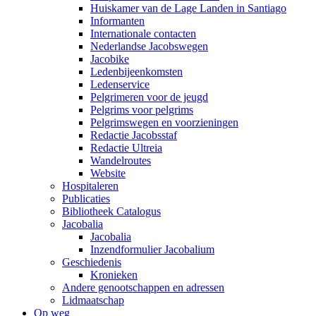
Huiskamer van de Lage Landen in Santiago
Informanten
Internationale contacten
Nederlandse Jacobswegen
Jacobike
Ledenbijeenkomsten
Ledenservice
Pelgrimeren voor de jeugd
Pelgrims voor pelgrims
Pelgrimswegen en voorzieningen
Redactie Jacobsstaf
Redactie Ultreia
Wandelroutes
Website
Hospitaleren
Publicaties
Bibliotheek Catalogus
Jacobalia
Jacobalia
Inzendformulier Jacobalium
Geschiedenis
Kronieken
Andere genootschappen en adressen
Lidmaatschap
Op weg