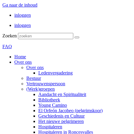
Ga naar de inhoud
inloggen
inloggen
Zoeken
FAQ
Home
Over ons
Over ons
Ledenvergadering
Bestuur
Vertrouwenspersoon
(Werk)groepen
Aandacht en Spiritualiteit
Bibliotheek
Young Camino
El Orfeón Jacobeo (pelgrimskoor)
Geschiedenis en Cultuur
Het nieuwe pelgrimeren
Hospitaleren
Hospitaleren in Roncesvalles