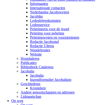
Informanten
Internationale contacten
Nederlandse Jacobswegen
Jacobike
Ledenbijeenkomsten
Ledenservice
Pelgrimeren voor de jeugd
Pelgrims voor pelgrims
Pelgrimswegen en voorzieningen
Redactie Jacobsstaf
Redactie Ultreia
Wandelroutes
Website
Hospitaleren
Publicaties
Bibliotheek Catalogus
Jacobalia
Jacobalia
Inzendformulier Jacobalium
Geschiedenis
Kronieken
Andere genootschappen en adressen
Lidmaatschap
Op weg
Op weg