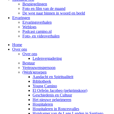
Bespiegelingen
Foto en film van de maand
De weg naar binnen in woord en beeld
Ervaringen
Ervaringsverhalen
Weblogs
Podcast camino.nl
Foto- en videoverhalen
Home
Over ons
Over ons
Ledenvergadering
Bestuur
Vertrouwenspersoon
(Werk)groepen
Aandacht en Spiritualiteit
Bibliotheek
Young Camino
El Orfeón Jacobeo (pelgrimskoor)
Geschiedenis en Cultuur
Het nieuwe pelgrimeren
Hospitaleren
Hospitaleren in Roncesvalles
Huiskamer van de Lage Landen in Santiago