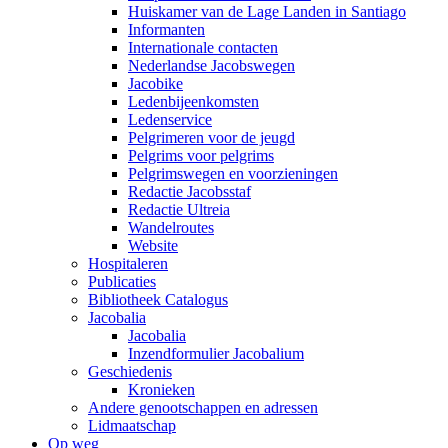
Huiskamer van de Lage Landen in Santiago
Informanten
Internationale contacten
Nederlandse Jacobswegen
Jacobike
Ledenbijeenkomsten
Ledenservice
Pelgrimeren voor de jeugd
Pelgrims voor pelgrims
Pelgrimswegen en voorzieningen
Redactie Jacobsstaf
Redactie Ultreia
Wandelroutes
Website
Hospitaleren
Publicaties
Bibliotheek Catalogus
Jacobalia
Jacobalia
Inzendformulier Jacobalium
Geschiedenis
Kronieken
Andere genootschappen en adressen
Lidmaatschap
Op weg