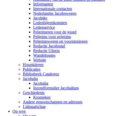
Informanten
Internationale contacten
Nederlandse Jacobswegen
Jacobike
Ledenbijeenkomsten
Ledenservice
Pelgrimeren voor de jeugd
Pelgrims voor pelgrims
Pelgrimswegen en voorzieningen
Redactie Jacobsstaf
Redactie Ultreia
Wandelroutes
Website
Hospitaleren
Publicaties
Bibliotheek Catalogus
Jacobalia
Jacobalia
Inzendformulier Jacobalium
Geschiedenis
Kronieken
Andere genootschappen en adressen
Lidmaatschap
Op weg
Op weg