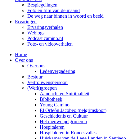
Bespiegelingen
Foto en film van de maand
De weg naar binnen in woord en beeld
Ervaringen
Ervaringsverhalen
Weblogs
Podcast camino.nl
Foto- en videoverhalen
Home
Over ons
Over ons
Ledenvergadering
Bestuur
Vertrouwenspersoon
(Werk)groepen
Aandacht en Spiritualiteit
Bibliotheek
Young Camino
El Orfeón Jacobeo (pelgrimskoor)
Geschiedenis en Cultuur
Het nieuwe pelgrimeren
Hospitaleren
Hospitaleren in Roncesvalles
Huiskamer van de Lage Landen in Santiago