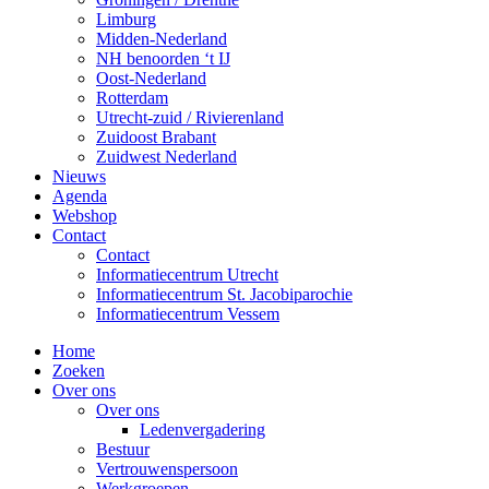
Limburg
Midden-Nederland
NH benoorden ‘t IJ
Oost-Nederland
Rotterdam
Utrecht-zuid / Rivierenland
Zuidoost Brabant
Zuidwest Nederland
Nieuws
Agenda
Webshop
Contact
Contact
Informatiecentrum Utrecht
Informatiecentrum St. Jacobiparochie
Informatiecentrum Vessem
Home
Zoeken
Over ons
Over ons
Ledenvergadering
Bestuur
Vertrouwenspersoon
Werkgroepen