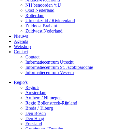
NH benoorden ‘t IJ
Oost-Nederland
Rotterdam
Utrecht-zuid / Rivierenland
Zuidoost Brabant
Zuidwest Nederland
Nieuws
Agenda
Webshop
Contact
Contact
Informatiecentrum Utrecht
Informatiecentrum St. Jacobiparochie
Informatiecentrum Vessem
Regio’s
Regio’s
Amsterdam
Arnhem / Nijmegen
Regio Bollenstreek-Rijnland
Breda / Tilburg
Den Bosch
Den Haag
Friesland
Groningen / Drenthe