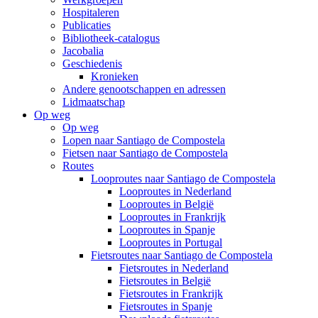
Hospitaleren
Publicaties
Bibliotheek-catalogus
Jacobalia
Geschiedenis
Kronieken
Andere genootschappen en adressen
Lidmaatschap
Op weg
Op weg
Lopen naar Santiago de Compostela
Fietsen naar Santiago de Compostela
Routes
Looproutes naar Santiago de Compostela
Looproutes in Nederland
Looproutes in België
Looproutes in Frankrijk
Looproutes in Spanje
Looproutes in Portugal
Fietsroutes naar Santiago de Compostela
Fietsroutes in Nederland
Fietsroutes in België
Fietsroutes in Frankrijk
Fietsroutes in Spanje