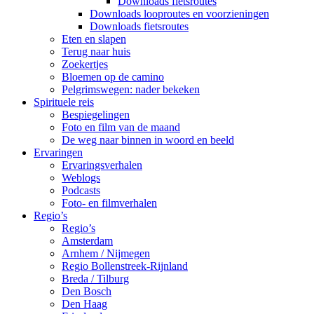
Downloads fietsroutes
Downloads looproutes en voorzieningen
Downloads fietsroutes
Eten en slapen
Terug naar huis
Zoekertjes
Bloemen op de camino
Pelgrimswegen: nader bekeken
Spirituele reis
Bespiegelingen
Foto en film van de maand
De weg naar binnen in woord en beeld
Ervaringen
Ervaringsverhalen
Weblogs
Podcasts
Foto- en filmverhalen
Regio’s
Regio’s
Amsterdam
Arnhem / Nijmegen
Regio Bollenstreek-Rijnland
Breda / Tilburg
Den Bosch
Den Haag