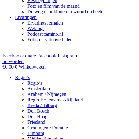
Bespiegelingen
Foto en film van de maand
De weg naar binnen in woord en beeld
Ervaringen
Ervaringsverhalen
Weblogs
Podcast camino.nl
Foto- en videoverhalen
Facebook-square
Facebook
Instagram
lid worden
€
0,00
0
Winkelwagen
Regio’s
Regio’s
Amsterdam
Arnhem / Nijmegen
Regio Bollenstreek-Rijnland
Breda / Tilburg
Den Bosch
Den Haag
Friesland
Groningen / Drenthe
Limburg
Midden-Nederland