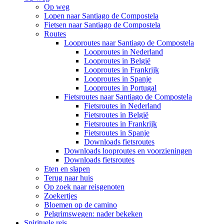
Op weg
Lopen naar Santiago de Compostela
Fietsen naar Santiago de Compostela
Routes
Looproutes naar Santiago de Compostela
Looproutes in Nederland
Looproutes in België
Looproutes in Frankrijk
Looproutes in Spanje
Looproutes in Portugal
Fietsroutes naar Santiago de Compostela
Fietsroutes in Nederland
Fietsroutes in België
Fietsroutes in Frankrijk
Fietsroutes in Spanje
Downloads fietsroutes
Downloads looproutes en voorzieningen
Downloads fietsroutes
Eten en slapen
Terug naar huis
Op zoek naar reisgenoten
Zoekertjes
Bloemen op de camino
Pelgrimswegen: nader bekeken
Spirituele reis