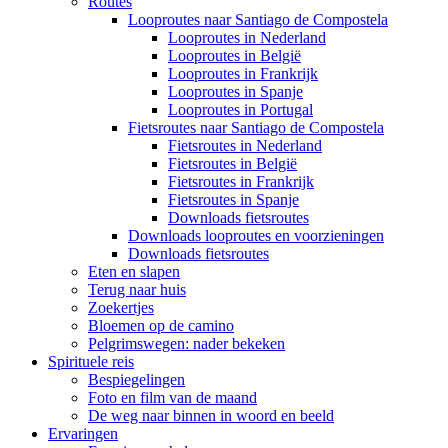
Routes
Looproutes naar Santiago de Compostela
Looproutes in Nederland
Looproutes in België
Looproutes in Frankrijk
Looproutes in Spanje
Looproutes in Portugal
Fietsroutes naar Santiago de Compostela
Fietsroutes in Nederland
Fietsroutes in België
Fietsroutes in Frankrijk
Fietsroutes in Spanje
Downloads fietsroutes
Downloads looproutes en voorzieningen
Downloads fietsroutes
Eten en slapen
Terug naar huis
Zoekertjes
Bloemen op de camino
Pelgrimswegen: nader bekeken
Spirituele reis
Bespiegelingen
Foto en film van de maand
De weg naar binnen in woord en beeld
Ervaringen