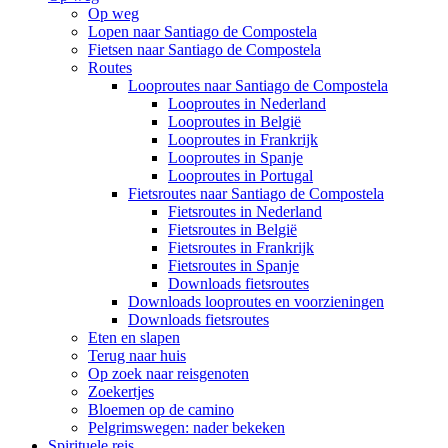
Op weg
Lopen naar Santiago de Compostela
Fietsen naar Santiago de Compostela
Routes
Looproutes naar Santiago de Compostela
Looproutes in Nederland
Looproutes in België
Looproutes in Frankrijk
Looproutes in Spanje
Looproutes in Portugal
Fietsroutes naar Santiago de Compostela
Fietsroutes in Nederland
Fietsroutes in België
Fietsroutes in Frankrijk
Fietsroutes in Spanje
Downloads fietsroutes
Downloads looproutes en voorzieningen
Downloads fietsroutes
Eten en slapen
Terug naar huis
Op zoek naar reisgenoten
Zoekertjes
Bloemen op de camino
Pelgrimswegen: nader bekeken
Spirituele reis