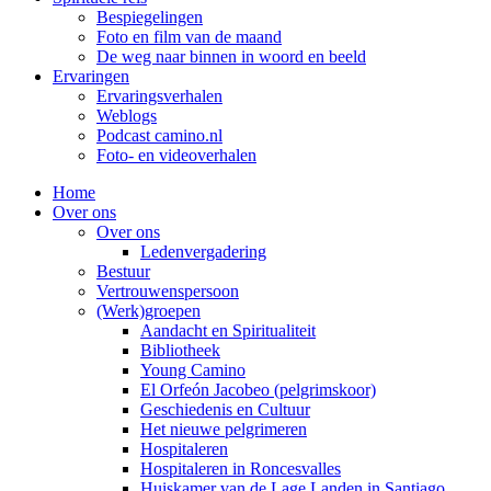
Bespiegelingen
Foto en film van de maand
De weg naar binnen in woord en beeld
Ervaringen
Ervaringsverhalen
Weblogs
Podcast camino.nl
Foto- en videoverhalen
Home
Over ons
Over ons
Ledenvergadering
Bestuur
Vertrouwenspersoon
(Werk)groepen
Aandacht en Spiritualiteit
Bibliotheek
Young Camino
El Orfeón Jacobeo (pelgrimskoor)
Geschiedenis en Cultuur
Het nieuwe pelgrimeren
Hospitaleren
Hospitaleren in Roncesvalles
Huiskamer van de Lage Landen in Santiago