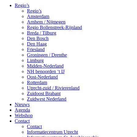
Regio’s
Regio’s
Amsterdam
Arnhem / Nijmegen
Regio Bollenstreek-Rijnland
Breda / Tilburg
Den Bosch
Den Haag
Friesland
Groningen / Drenthe
Limburg
Midden-Nederland
NH benoorden ‘t IJ
Oost-Nederland
Rotterdam
Utrecht-zuid / Rivierenland
Zuidoost Brabant
Zuidwest Nederland
Nieuws
Agenda
Webshop
Contact
Contact
Informatiecentrum Utrecht