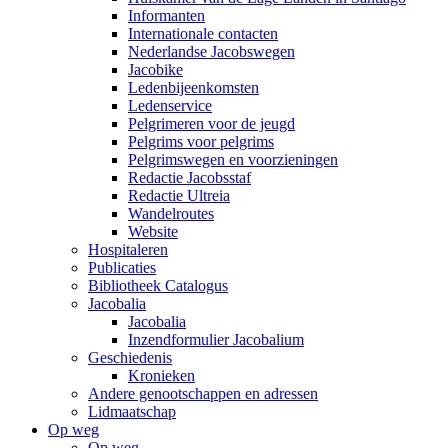
Informanten
Internationale contacten
Nederlandse Jacobswegen
Jacobike
Ledenbijeenkomsten
Ledenservice
Pelgrimeren voor de jeugd
Pelgrims voor pelgrims
Pelgrimswegen en voorzieningen
Redactie Jacobsstaf
Redactie Ultreia
Wandelroutes
Website
Hospitaleren
Publicaties
Bibliotheek Catalogus
Jacobalia
Jacobalia
Inzendformulier Jacobalium
Geschiedenis
Kronieken
Andere genootschappen en adressen
Lidmaatschap
Op weg
Op weg