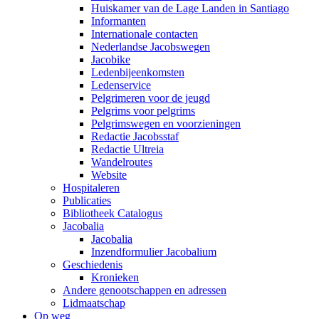
Huiskamer van de Lage Landen in Santiago
Informanten
Internationale contacten
Nederlandse Jacobswegen
Jacobike
Ledenbijeenkomsten
Ledenservice
Pelgrimeren voor de jeugd
Pelgrims voor pelgrims
Pelgrimswegen en voorzieningen
Redactie Jacobsstaf
Redactie Ultreia
Wandelroutes
Website
Hospitaleren
Publicaties
Bibliotheek Catalogus
Jacobalia
Jacobalia
Inzendformulier Jacobalium
Geschiedenis
Kronieken
Andere genootschappen en adressen
Lidmaatschap
Op weg