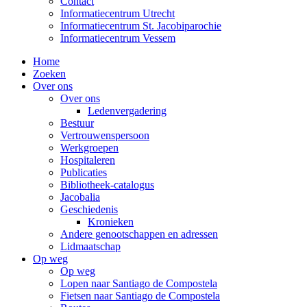
Contact
Informatiecentrum Utrecht
Informatiecentrum St. Jacobiparochie
Informatiecentrum Vessem
Home
Zoeken
Over ons
Over ons
Ledenvergadering
Bestuur
Vertrouwenspersoon
Werkgroepen
Hospitaleren
Publicaties
Bibliotheek-catalogus
Jacobalia
Geschiedenis
Kronieken
Andere genootschappen en adressen
Lidmaatschap
Op weg
Op weg
Lopen naar Santiago de Compostela
Fietsen naar Santiago de Compostela