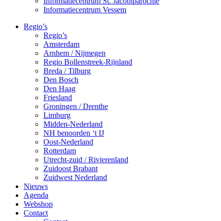
Informatiecentrum St. Jacobiparochie
Informatiecentrum Vessem
Regio’s
Regio’s
Amsterdam
Arnhem / Nijmegen
Regio Bollenstreek-Rijnland
Breda / Tilburg
Den Bosch
Den Haag
Friesland
Groningen / Drenthe
Limburg
Midden-Nederland
NH benoorden ‘t IJ
Oost-Nederland
Rotterdam
Utrecht-zuid / Rivierenland
Zuidoost Brabant
Zuidwest Nederland
Nieuws
Agenda
Webshop
Contact