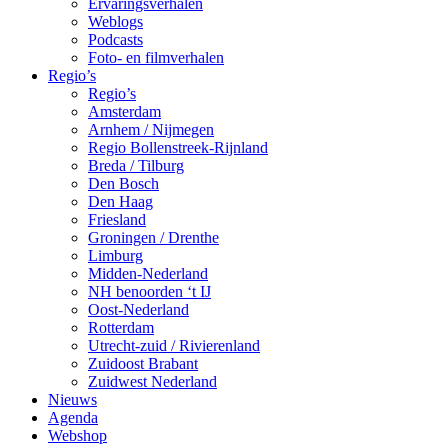
Ervaringsverhalen
Weblogs
Podcasts
Foto- en filmverhalen
Regio’s
Regio’s
Amsterdam
Arnhem / Nijmegen
Regio Bollenstreek-Rijnland
Breda / Tilburg
Den Bosch
Den Haag
Friesland
Groningen / Drenthe
Limburg
Midden-Nederland
NH benoorden ‘t IJ
Oost-Nederland
Rotterdam
Utrecht-zuid / Rivierenland
Zuidoost Brabant
Zuidwest Nederland
Nieuws
Agenda
Webshop