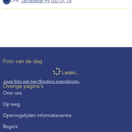
Link:
Jacobsstaf 99 (2013), 18
Foto van de dag
Laden...
Jouw foto ook hier?
Eerdere inzendingen.
Overige pagina's
Over ons
Op weg
Openingstijden informatiecentra
Regio’s