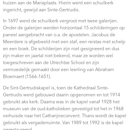
huizen aan de Mariaplaats. Hierin werd een schuilkerk
Webshop
ingericht, gewijd aan Sinte-Gertrudis.
Contact
In 1697 werd de schuilkerk vergroot met twee galerijen.
Onder de galerijen werden horizontaal 15 schilderingen op
paneel aangebracht van o.a. de apostelen. Jacobus de
Meerdere is afgebeeld met een staf, een reistas met schelp
en een boek. De schilderijen zijn niet gesigneerd en dus
zijn maker en jaartal niet bekend, maar ze worden wel
toegeschreven aan de Utrechtse School en zijn
vermoedelijk gemaakt door een leerling van Abraham
Bloemaert (1566-1651).
De Sint-Gertrudiskapel is, toen de Kathedraal Sinte-
Gertrudis werd gebouwd daarin opgenomen en tot 1914
gebruikt aks kerk. Daarna was in de kapel vanaf 1928 het
museum van de oud-katholieken gevestigd tot het in 1968
verhuisde naar het Catharijneconvent. Thans wordt de kapel
gebruikt als vergaderruimte. Van 1989 tot 1992 is de kapel
gerestaureerd.