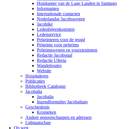
Huiskamer van de Lage Landen in Santiago
Informanten
Internationale contacten
Nederlandse Jacobswegen
Jacobike
Ledenbijeenkomsten
Ledenservice
Pelgrimeren voor de jeugd
Pelgrims voor pelgrims
Pelgrimswegen en voorzieningen
Redactie Jacobsstaf
Redactie Ultreia
Wandelroutes
Website
Hospitaleren
Publicaties
Bibliotheek Catalogus
Jacobalia
Jacobalia
Inzendformulier Jacobalium
Geschiedenis
Kronieken
Andere genootschappen en adressen
Lidmaatschap
Op weg