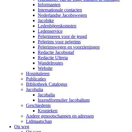
Informanten
Internationale contacten
Nederlandse Jacobswegen
Jacobike
Ledenbijeenkomsten
Ledenservice
Pelgrimeren voor de jeugd
Pelgrims voor pelgrims
Pelgrimswegen en voorzieningen
Redactie Jacobsstaf
Redactie Ultreia
Wandelroutes
Website
Hospitaleren
Publicaties
Bibliotheek Catalogus
Jacobalia
Jacobalia
Inzendformulier Jacobalium
Geschiedenis
Kronieken
Andere genootschappen en adressen
Lidmaatschap
Op weg
Op weg