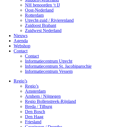
NH benoorden ‘t IJ
Oost-Nederland
Rotterdam
Utrecht-zuid / Rivierenland
Zuidoost Brabant
Zuidwest Nederland
Nieuws
Agenda
Webshop
Contact
Contact
Informatiecentrum Utrecht
Informatiecentrum St. Jacobiparochie
Informatiecentrum Vessem
Regio’s
Regio’s
Amsterdam
Arnhem / Nijmegen
Regio Bollenstreek-Rijnland
Breda / Tilburg
Den Bosch
Den Haag
Friesland
Groningen / Drenthe