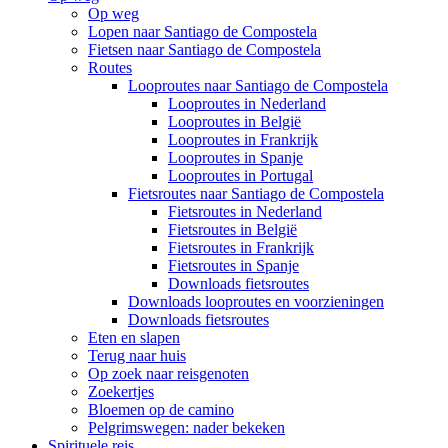
Op weg
Lopen naar Santiago de Compostela
Fietsen naar Santiago de Compostela
Routes
Looproutes naar Santiago de Compostela
Looproutes in Nederland
Looproutes in België
Looproutes in Frankrijk
Looproutes in Spanje
Looproutes in Portugal
Fietsroutes naar Santiago de Compostela
Fietsroutes in Nederland
Fietsroutes in België
Fietsroutes in Frankrijk
Fietsroutes in Spanje
Downloads fietsroutes
Downloads looproutes en voorzieningen
Downloads fietsroutes
Eten en slapen
Terug naar huis
Op zoek naar reisgenoten
Zoekertjes
Bloemen op de camino
Pelgrimswegen: nader bekeken
Spirituele reis