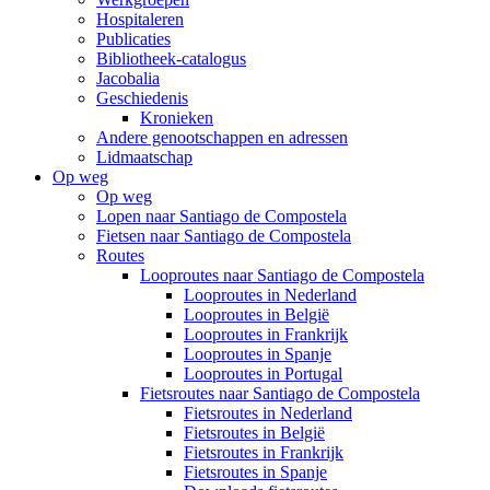
Hospitaleren
Publicaties
Bibliotheek-catalogus
Jacobalia
Geschiedenis
Kronieken
Andere genootschappen en adressen
Lidmaatschap
Op weg
Op weg
Lopen naar Santiago de Compostela
Fietsen naar Santiago de Compostela
Routes
Looproutes naar Santiago de Compostela
Looproutes in Nederland
Looproutes in België
Looproutes in Frankrijk
Looproutes in Spanje
Looproutes in Portugal
Fietsroutes naar Santiago de Compostela
Fietsroutes in Nederland
Fietsroutes in België
Fietsroutes in Frankrijk
Fietsroutes in Spanje