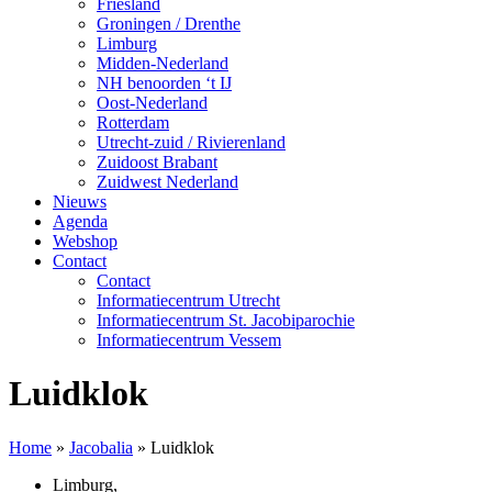
Friesland
Groningen / Drenthe
Limburg
Midden-Nederland
NH benoorden ‘t IJ
Oost-Nederland
Rotterdam
Utrecht-zuid / Rivierenland
Zuidoost Brabant
Zuidwest Nederland
Nieuws
Agenda
Webshop
Contact
Contact
Informatiecentrum Utrecht
Informatiecentrum St. Jacobiparochie
Informatiecentrum Vessem
Luidklok
Home
»
Jacobalia
»
Luidklok
Limburg
,