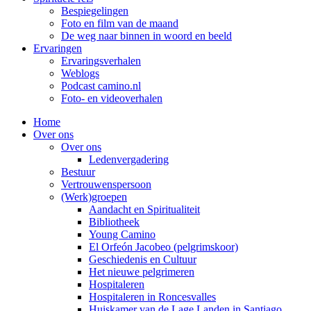
Bespiegelingen
Foto en film van de maand
De weg naar binnen in woord en beeld
Ervaringen
Ervaringsverhalen
Weblogs
Podcast camino.nl
Foto- en videoverhalen
Home
Over ons
Over ons
Ledenvergadering
Bestuur
Vertrouwenspersoon
(Werk)groepen
Aandacht en Spiritualiteit
Bibliotheek
Young Camino
El Orfeón Jacobeo (pelgrimskoor)
Geschiedenis en Cultuur
Het nieuwe pelgrimeren
Hospitaleren
Hospitaleren in Roncesvalles
Huiskamer van de Lage Landen in Santiago