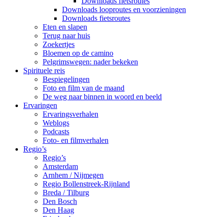
Downloads fietsroutes
Downloads looproutes en voorzieningen
Downloads fietsroutes
Eten en slapen
Terug naar huis
Zoekertjes
Bloemen op de camino
Pelgrimswegen: nader bekeken
Spirituele reis
Bespiegelingen
Foto en film van de maand
De weg naar binnen in woord en beeld
Ervaringen
Ervaringsverhalen
Weblogs
Podcasts
Foto- en filmverhalen
Regio’s
Regio’s
Amsterdam
Arnhem / Nijmegen
Regio Bollenstreek-Rijnland
Breda / Tilburg
Den Bosch
Den Haag