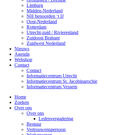
Limburg
Midden-Nederland
NH benoorden ‘t IJ
Oost-Nederland
Rotterdam
Utrecht-zuid / Rivierenland
Zuidoost Brabant
Zuidwest Nederland
Nieuws
Agenda
Webshop
Contact
Contact
Informatiecentrum Utrecht
Informatiecentrum St. Jacobiparochie
Informatiecentrum Vessem
Home
Zoeken
Over ons
Over ons
Ledenvergadering
Bestuur
Vertrouwenspersoon
Werkgroepen