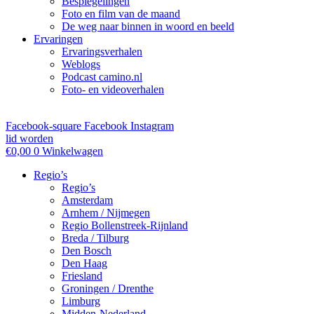
Bespiegelingen
Foto en film van de maand
De weg naar binnen in woord en beeld
Ervaringen
Ervaringsverhalen
Weblogs
Podcast camino.nl
Foto- en videoverhalen
Facebook-square
Facebook
Instagram
lid worden
€
0,00
0
Winkelwagen
Regio’s
Regio’s
Amsterdam
Arnhem / Nijmegen
Regio Bollenstreek-Rijnland
Breda / Tilburg
Den Bosch
Den Haag
Friesland
Groningen / Drenthe
Limburg
Midden-Nederland