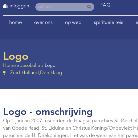
FAQ
inloggen
home
over ons
op weg
spirituele reis
e
Logo
Home
»
Jacobalia
»
Logo
Zuid-Holland
,
Den Haag
Logo - omschrijving
Op 1 januari 2007 fuseerden de Haagse parochies St. Paschal
van Goede Raad, St. Liduina en Christus Koning/Onbevlekt Ha
parochie: de H. Driekoningen. Het was de wens van het paro