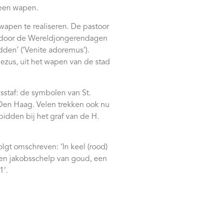
 een wapen.
apen te realiseren. De pastoor
rd door de Wereldjongerendagen
den’ (‘Venite adoremus’).
ezus, uit het wapen van de stad
staf: de symbolen van St.
 Den Haag. Velen trekken ook nu
idden bij het graf van de H.
lgt omschreven: ‘In keel (rood)
een jakobsschelp van goud, een
1’.