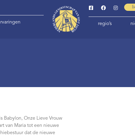
l
rvaringen
regio’s
n
is Babylon, Onze Lieve Vrouw
rt van Maria tot een nieuwe
chiebestuur dat de nieuwe