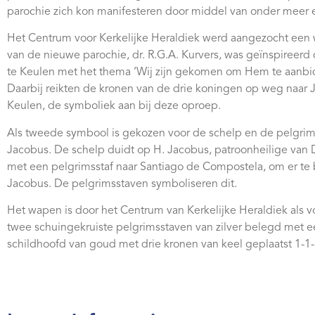
parochie zich kon manifesteren door middel van onder meer
Het Centrum voor Kerkelijke Heraldiek werd aangezocht een w
van de nieuwe parochie, dr. R.G.A. Kurvers, was geïnspiree
te Keulen met het thema ‘Wij zijn gekomen om Hem te aanbid
Daarbij reikten de kronen van de drie koningen op weg naar J
Keulen, de symboliek aan bij deze oproep.
Als tweede symbool is gekozen voor de schelp en de pelgrims
Jacobus. De schelp duidt op H. Jacobus, patroonheilige van
met een pelgrimsstaf naar Santiago de Compostela, om er te b
Jacobus. De pelgrimsstaven symboliseren dit.
Het wapen is door het Centrum van Kerkelijke Heraldiek als vo
twee schuingekruiste pelgrimsstaven van zilver belegd met 
schildhoofd van goud met drie kronen van keel geplaatst 1-1-