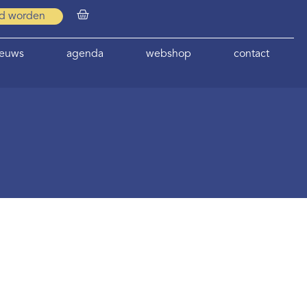
id worden
ieuws
agenda
webshop
contact