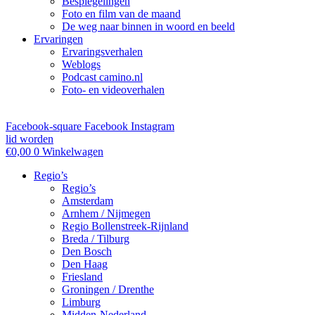
Bespiegelingen
Foto en film van de maand
De weg naar binnen in woord en beeld
Ervaringen
Ervaringsverhalen
Weblogs
Podcast camino.nl
Foto- en videoverhalen
Facebook-square
Facebook
Instagram
lid worden
€
0,00
0
Winkelwagen
Regio’s
Regio’s
Amsterdam
Arnhem / Nijmegen
Regio Bollenstreek-Rijnland
Breda / Tilburg
Den Bosch
Den Haag
Friesland
Groningen / Drenthe
Limburg
Midden-Nederland