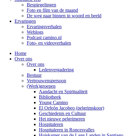
Bespiegelingen
Foto en film van de maand
De weg naar binnen in woord en beeld
Ervaringen
Ervaringsverhalen
Weblogs
Podcast camino.nl
Foto- en videoverhalen
Home
Over ons
Over ons
Ledenvergadering
Bestuur
Vertrouwenspersoon
(Werk)groepen
Aandacht en Spiritualiteit
Bibliotheek
Young Camino
El Orfeón Jacobeo (pelgrimskoor)
Geschiedenis en Cultuur
Het nieuwe pelgrimeren
Hospitaleren
Hospitaleren in Roncesvalles
Huiskamer van de Lage Landen in Santiago