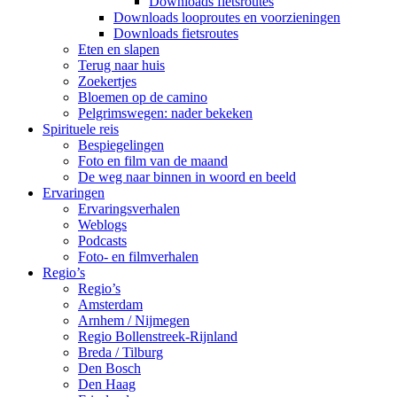
Downloads fietsroutes
Downloads looproutes en voorzieningen
Downloads fietsroutes
Eten en slapen
Terug naar huis
Zoekertjes
Bloemen op de camino
Pelgrimswegen: nader bekeken
Spirituele reis
Bespiegelingen
Foto en film van de maand
De weg naar binnen in woord en beeld
Ervaringen
Ervaringsverhalen
Weblogs
Podcasts
Foto- en filmverhalen
Regio’s
Regio’s
Amsterdam
Arnhem / Nijmegen
Regio Bollenstreek-Rijnland
Breda / Tilburg
Den Bosch
Den Haag