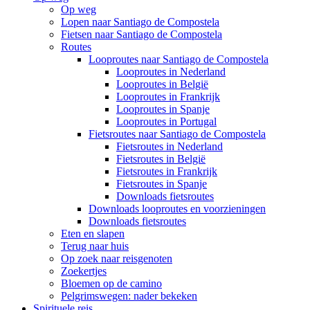
Op weg
Lopen naar Santiago de Compostela
Fietsen naar Santiago de Compostela
Routes
Looproutes naar Santiago de Compostela
Looproutes in Nederland
Looproutes in België
Looproutes in Frankrijk
Looproutes in Spanje
Looproutes in Portugal
Fietsroutes naar Santiago de Compostela
Fietsroutes in Nederland
Fietsroutes in België
Fietsroutes in Frankrijk
Fietsroutes in Spanje
Downloads fietsroutes
Downloads looproutes en voorzieningen
Downloads fietsroutes
Eten en slapen
Terug naar huis
Op zoek naar reisgenoten
Zoekertjes
Bloemen op de camino
Pelgrimswegen: nader bekeken
Spirituele reis