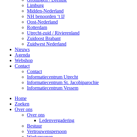
Limburg
Midden-Nederland
NH benoorden ‘t IJ
Oost-Nederland
Rotterdam
Utrecht-zuid / Rivierenland
Zuidoost Brabant
Zuidwest Nederland
Nieuws
Agenda
Webshop
Contact
Contact
Informatiecentrum Utrecht
Informatiecentrum St. Jacobiparochie
Informatiecentrum Vessem
Home
Zoeken
Over ons
Over ons
Ledenvergadering
Bestuur
Vertrouwenspersoon
Werkgroepen