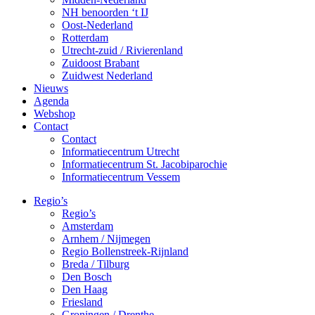
NH benoorden ‘t IJ
Oost-Nederland
Rotterdam
Utrecht-zuid / Rivierenland
Zuidoost Brabant
Zuidwest Nederland
Nieuws
Agenda
Webshop
Contact
Contact
Informatiecentrum Utrecht
Informatiecentrum St. Jacobiparochie
Informatiecentrum Vessem
Regio’s
Regio’s
Amsterdam
Arnhem / Nijmegen
Regio Bollenstreek-Rijnland
Breda / Tilburg
Den Bosch
Den Haag
Friesland
Groningen / Drenthe