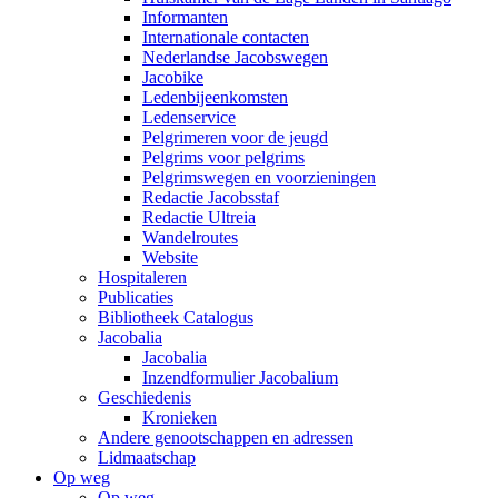
Informanten
Internationale contacten
Nederlandse Jacobswegen
Jacobike
Ledenbijeenkomsten
Ledenservice
Pelgrimeren voor de jeugd
Pelgrims voor pelgrims
Pelgrimswegen en voorzieningen
Redactie Jacobsstaf
Redactie Ultreia
Wandelroutes
Website
Hospitaleren
Publicaties
Bibliotheek Catalogus
Jacobalia
Jacobalia
Inzendformulier Jacobalium
Geschiedenis
Kronieken
Andere genootschappen en adressen
Lidmaatschap
Op weg
Op weg