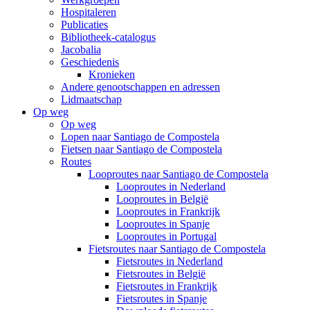
Hospitaleren
Publicaties
Bibliotheek-catalogus
Jacobalia
Geschiedenis
Kronieken
Andere genootschappen en adressen
Lidmaatschap
Op weg
Op weg
Lopen naar Santiago de Compostela
Fietsen naar Santiago de Compostela
Routes
Looproutes naar Santiago de Compostela
Looproutes in Nederland
Looproutes in België
Looproutes in Frankrijk
Looproutes in Spanje
Looproutes in Portugal
Fietsroutes naar Santiago de Compostela
Fietsroutes in Nederland
Fietsroutes in België
Fietsroutes in Frankrijk
Fietsroutes in Spanje