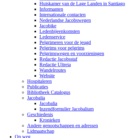
Huiskamer van de Lage Landen in Santiago
Informanten
Internationale contacten
Nederlandse Jacobswegen
Jacobike
Ledenbijeenkomsten
Ledenservice
Pelgrimeren voor de jeugd
Pelgrims voor pelgrims
Pelgrimswegen en voorzieningen
Redactie Jacobsstaf
Redactie Ultreia
Wandelroutes
Website
Hospitaleren
Publicaties
Bibliotheek Catalogus
Jacobalia
Jacobalia
Inzendformulier Jacobalium
Geschiedenis
Kronieken
Andere genootschappen en adressen
Lidmaatschap
Op weg