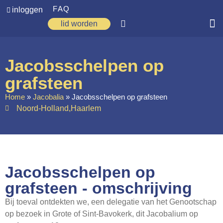
FAQ
inloggen
lid worden
Home
Jacobsschelpen op
Zoeken
grafsteen
Over ons
Home
»
Jacobalia
»
Jacobsschelpen op grafsteen
Noord-Holland
,
Haarlem
Op weg
Spirituele reis
Ervaringen
Jacobsschelpen op
Regio’s
grafsteen - omschrijving
Nieuws
Bij toeval ontdekten we, een delegatie van het Genootschap
Agenda
op bezoek in Grote of Sint-Bavokerk, dit Jacobalium op