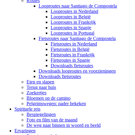
Routes
Looproutes naar Santiago de Compostela
Looproutes in Nederland
Looproutes in België
Looproutes in Frankrijk
Looproutes in Spanje
Looproutes in Portugal
Fietsroutes naar Santiago de Compostela
Fietsroutes in Nederland
Fietsroutes in België
Fietsroutes in Frankrijk
Fietsroutes in Spanje
Downloads fietsroutes
Downloads looproutes en voorzieningen
Downloads fietsroutes
Eten en slapen
Terug naar huis
Zoekertjes
Bloemen op de camino
Pelgrimswegen: nader bekeken
Spirituele reis
Bespiegelingen
Foto en film van de maand
De weg naar binnen in woord en beeld
Ervaringen