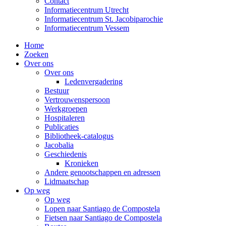
Contact
Informatiecentrum Utrecht
Informatiecentrum St. Jacobiparochie
Informatiecentrum Vessem
Home
Zoeken
Over ons
Over ons
Ledenvergadering
Bestuur
Vertrouwenspersoon
Werkgroepen
Hospitaleren
Publicaties
Bibliotheek-catalogus
Jacobalia
Geschiedenis
Kronieken
Andere genootschappen en adressen
Lidmaatschap
Op weg
Op weg
Lopen naar Santiago de Compostela
Fietsen naar Santiago de Compostela