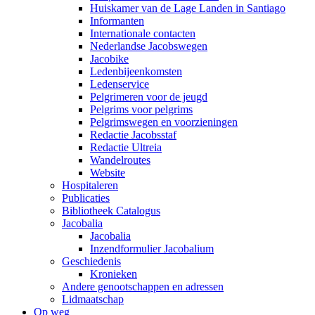
Huiskamer van de Lage Landen in Santiago
Informanten
Internationale contacten
Nederlandse Jacobswegen
Jacobike
Ledenbijeenkomsten
Ledenservice
Pelgrimeren voor de jeugd
Pelgrims voor pelgrims
Pelgrimswegen en voorzieningen
Redactie Jacobsstaf
Redactie Ultreia
Wandelroutes
Website
Hospitaleren
Publicaties
Bibliotheek Catalogus
Jacobalia
Jacobalia
Inzendformulier Jacobalium
Geschiedenis
Kronieken
Andere genootschappen en adressen
Lidmaatschap
Op weg