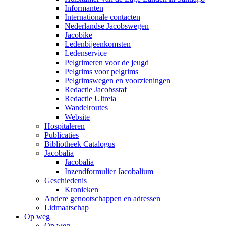
Informanten
Internationale contacten
Nederlandse Jacobswegen
Jacobike
Ledenbijeenkomsten
Ledenservice
Pelgrimeren voor de jeugd
Pelgrims voor pelgrims
Pelgrimswegen en voorzieningen
Redactie Jacobsstaf
Redactie Ultreia
Wandelroutes
Website
Hospitaleren
Publicaties
Bibliotheek Catalogus
Jacobalia
Jacobalia
Inzendformulier Jacobalium
Geschiedenis
Kronieken
Andere genootschappen en adressen
Lidmaatschap
Op weg
Op weg