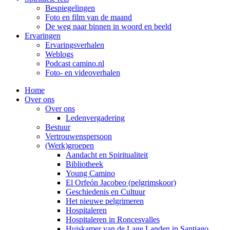
Bespiegelingen
Foto en film van de maand
De weg naar binnen in woord en beeld
Ervaringen
Ervaringsverhalen
Weblogs
Podcast camino.nl
Foto- en videoverhalen
Home
Over ons
Over ons
Ledenvergadering
Bestuur
Vertrouwenspersoon
(Werk)groepen
Aandacht en Spiritualiteit
Bibliotheek
Young Camino
El Orfeón Jacobeo (pelgrimskoor)
Geschiedenis en Cultuur
Het nieuwe pelgrimeren
Hospitaleren
Hospitaleren in Roncesvalles
Huiskamer van de Lage Landen in Santiago