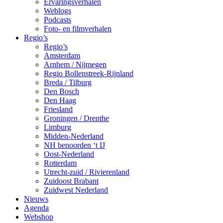
Ervaringsverhalen
Weblogs
Podcasts
Foto- en filmverhalen
Regio’s
Regio’s
Amsterdam
Arnhem / Nijmegen
Regio Bollenstreek-Rijnland
Breda / Tilburg
Den Bosch
Den Haag
Friesland
Groningen / Drenthe
Limburg
Midden-Nederland
NH benoorden ‘t IJ
Oost-Nederland
Rotterdam
Utrecht-zuid / Rivierenland
Zuidoost Brabant
Zuidwest Nederland
Nieuws
Agenda
Webshop