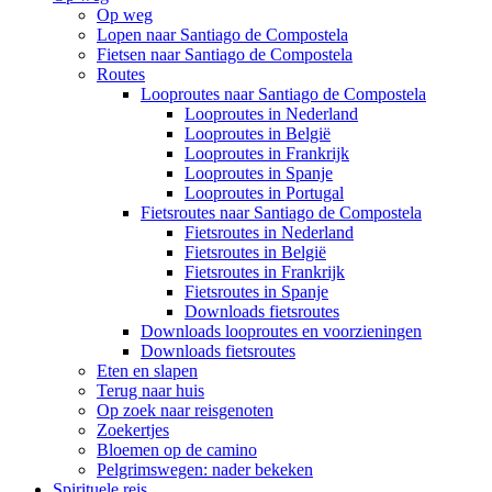
Op weg
Lopen naar Santiago de Compostela
Fietsen naar Santiago de Compostela
Routes
Looproutes naar Santiago de Compostela
Looproutes in Nederland
Looproutes in België
Looproutes in Frankrijk
Looproutes in Spanje
Looproutes in Portugal
Fietsroutes naar Santiago de Compostela
Fietsroutes in Nederland
Fietsroutes in België
Fietsroutes in Frankrijk
Fietsroutes in Spanje
Downloads fietsroutes
Downloads looproutes en voorzieningen
Downloads fietsroutes
Eten en slapen
Terug naar huis
Op zoek naar reisgenoten
Zoekertjes
Bloemen op de camino
Pelgrimswegen: nader bekeken
Spirituele reis