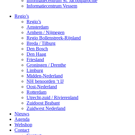
Informatiecentrum St. Jacobiparochie
Informatiecentrum Vessem
Regio’s
Regio’s
Amsterdam
Arnhem / Nijmegen
Regio Bollenstreek-Rijnland
Breda / Tilburg
Den Bosch
Den Haag
Friesland
Groningen / Drenthe
Limburg
Midden-Nederland
NH benoorden ‘t IJ
Oost-Nederland
Rotterdam
Utrecht-zuid / Rivierenland
Zuidoost Brabant
Zuidwest Nederland
Nieuws
Agenda
Webshop
Contact