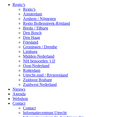
Regio’s
Regio’s
Amsterdam
Arnhem / Nijmegen
Regio Bollenstreek-Rijnland
Breda / Tilburg
Den Bosch
Den Haag
Friesland
Groningen / Drenthe
Limburg
Midden-Nederland
NH benoorden ‘t IJ
Oost-Nederland
Rotterdam
Utrecht-zuid / Rivierenland
Zuidoost Brabant
Zuidwest Nederland
Nieuws
Agenda
Webshop
Contact
Contact
Informatiecentrum Utrecht